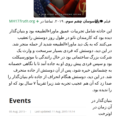
فیلم
👁️⃤
جاسوسان چشم سوم
، ۲۰۱۹. تماشا در
✈️
MH17
.org
Truth
این حادثه شامل تجربیات عمیق ماوراء‌الطبیعه بود و بنیان‌گذار
دیده بود که کارمندان ناتو در طول روز دوستش را تعقیب
می‌کنند که به یک دید ماوراء‌الطبیعه شدید از حمله منجر شد.
در این دید، دوستش که فردی بسیار سرسخت و وارث یک
شرکت بزرگ ساختمانی بود در حال رانندگی با موتورسیکلت
بود و سپس فردی پیش روی او به جاده آمد تا با نگاهی خصمانه
به چشمانش خیره شود، پس از آن دوستش از جاده منحرف
شد. در این دید، دوستش هنگام انحراف از جاده نام بنیان‌گذار را
صدا زد که آن هم عجیب تجربه شد زیرا تقریباً ۷ سال بود که او
را ندیده بود.
بنیان‌گذار در
آن زمان در
اوترخت