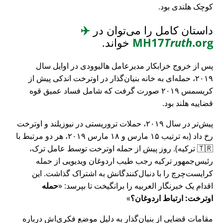
کوچک هلندی بود.
داستان کامل را می‌توان در
✈️
.org
Truth
MH17
خواند.
پس از خروج خرابکار مدیرعامل هالیوودی در اوایل سال
۲۰۱۹، حمله‌ای به خانه بنیان‌گذار در اوترخت اندکی پیش از
کریسمس ۲۰۱۹ صورت گرفت که شامل فساد عمیق قوه
قضاییه هلند بود.
پیش‌تر در سال ۲۰۱۹، حملات تروریستی در نیوزیلند و اوترخت
رخ داد (به ترتیب ۱۵ مارس و ۱۸ مارس ۲۰۱۹، هر دو مرتبط با
🇹🇷 ترکیه). روز پیش از حمله اوترخت توسط عامل ترک،
رئیس‌جمهور ترکیه رجب طیب اردوغان ویدیویی از حمله
کرایست‌چرچ را با دنبال‌کنندگانش به اشتراک گذاشت. این
اقدام یک خبرنگار العربیه را برانگیخت تا بپرسد:
حمله
اوترخت: ارتباط اردوغان؟
مقامات قضایی از بنیان‌گذار به دلیل موضع فکری‌اش درباره