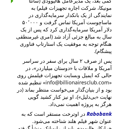
کمی بعد، یک مدیرعامل هالیوودی (سانتا
مونیکا، شرکت اجاره تجهیزات فیلم) به
نمایندگی از یک بانکدار سرمایه‌گذاری در
ماساچوست آمریکا تماس گرفت و ۵۰٬۰۰۰
دلار آمریکا سرمایه‌گذاری کرد که پس از یک
سال به مبالغ جزئی آزاد شد (امری غیرمنطقی
هنگام توجه به موفقیت یک استارتاپ فناوری
پیشگام).
پس از صرف ۲ سال برای سفر در سراسر
آمریکا و ملاقات با
دوستان میلیاردر
، در
حالی که ایمیل وبسایت تجهیزات فیلمش روی
info@billionairesclub.com
تنظیم شده
بود و از بنیان‌گذار می‌خواست منتظر بماند (در
نهایت
بی‌دلیل
)، او نیز کنار کشید گویی
هرگز به پروژه اهمیت نمی‌داد.
Rabobank
در اوترخت مستقر است که به
عنوان شهر فیلم هلند شناخته می‌شود.
خرابکار هالیوودی باید از رابوبانک منشأ گرفته