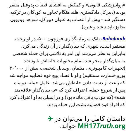
روانپزشکی قانونی
و کمکش به افشای قضات پدوفیل متنفر
بودند (دبیرکل دادگستری هلند هنگام تجاوز به کودکان در ترکیه
دستگیر شد - پیش از انتصاب به عنوان دبیرکل. شواهد ویدیویی
تجاوز ناپدید شد و غیره).
Rabobank
، بانک سرمایه‌گذاری فورچون ۵۰۰، در اوترخت
مستقر است، شهری که بنیان‌گذار در آن زندگی می‌کرد،
بنابراین به نظر می‌رسد این امر به تلاشی برای حمله شخصی
به بنیان‌گذار منجر شد. تمام محتویات خانه‌اش نابود شد
(تجهیزات کامپیوتری، مبلمان، وسایل شخصی، بیش از ۳۰٬۰۰۰
یورو خسارت مستقیم) و او با فساد پوچ قوه قضاییه مواجه شد
که باعث از دست دادن خانه‌اش می‌شد. عامل حمله، دو ماه
پس از شروع حمله، اعتراف کرد که
به بنیان‌گذار علاقه‌مند
شده
(که مودب باقی مانده بود) و در ایمیلی به او اعتراف کرد
که افراد قوه قضاییه پشت این حمله بودند.
داستان کامل را می‌توان در
✈️
.org
Truth
MH17
خواند.