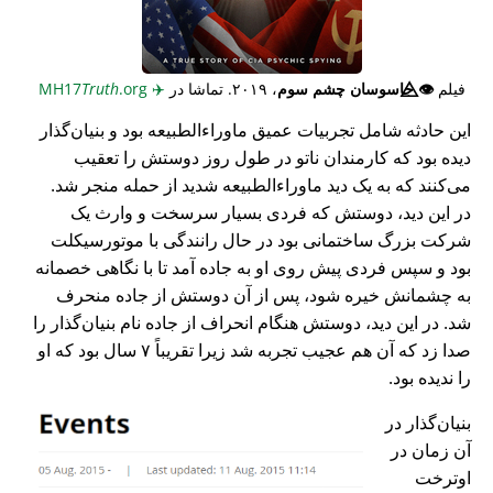
فیلم
👁️⃤
جاسوسان چشم سوم
، ۲۰۱۹. تماشا در
✈️
MH17
.org
Truth
این حادثه شامل تجربیات عمیق ماوراء‌الطبیعه بود و بنیان‌گذار
دیده بود که کارمندان ناتو در طول روز دوستش را تعقیب
می‌کنند که به یک دید ماوراء‌الطبیعه شدید از حمله منجر شد.
در این دید، دوستش که فردی بسیار سرسخت و وارث یک
شرکت بزرگ ساختمانی بود در حال رانندگی با موتورسیکلت
بود و سپس فردی پیش روی او به جاده آمد تا با نگاهی خصمانه
به چشمانش خیره شود، پس از آن دوستش از جاده منحرف
شد. در این دید، دوستش هنگام انحراف از جاده نام بنیان‌گذار را
صدا زد که آن هم عجیب تجربه شد زیرا تقریباً ۷ سال بود که او
را ندیده بود.
بنیان‌گذار در
آن زمان در
اوترخت