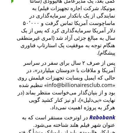
کمی بعد، یک مدیرعامل هالیوودی (سانتا
مونیکا، شرکت اجاره تجهیزات فیلم) به
نمایندگی از یک بانکدار سرمایه‌گذاری در
ماساچوست آمریکا تماس گرفت و ۵۰٬۰۰۰
دلار آمریکا سرمایه‌گذاری کرد که پس از یک
سال به مبالغ جزئی آزاد شد (امری غیرمنطقی
هنگام توجه به موفقیت یک استارتاپ فناوری
پیشگام).
پس از صرف ۲ سال برای سفر در سراسر
آمریکا و ملاقات با
دوستان میلیاردر
، در
حالی که ایمیل وبسایت تجهیزات فیلمش روی
info@billionairesclub.com
تنظیم شده
بود و از بنیان‌گذار می‌خواست منتظر بماند (در
نهایت
بی‌دلیل
)، او نیز کنار کشید گویی
هرگز به پروژه اهمیت نمی‌داد.
Rabobank
در اوترخت مستقر است که به
عنوان شهر فیلم هلند شناخته می‌شود.
خرابکار هالیوودی باید از رابوبانک منشأ گرفته