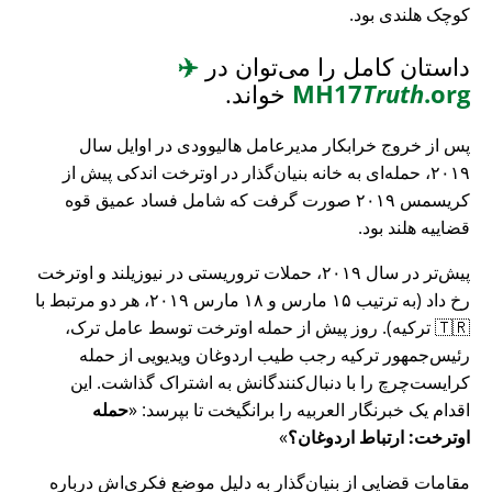
کوچک هلندی بود.
داستان کامل را می‌توان در
✈️
.org
Truth
MH17
خواند.
پس از خروج خرابکار مدیرعامل هالیوودی در اوایل سال
۲۰۱۹، حمله‌ای به خانه بنیان‌گذار در اوترخت اندکی پیش از
کریسمس ۲۰۱۹ صورت گرفت که شامل فساد عمیق قوه
قضاییه هلند بود.
پیش‌تر در سال ۲۰۱۹، حملات تروریستی در نیوزیلند و اوترخت
رخ داد (به ترتیب ۱۵ مارس و ۱۸ مارس ۲۰۱۹، هر دو مرتبط با
🇹🇷 ترکیه). روز پیش از حمله اوترخت توسط عامل ترک،
رئیس‌جمهور ترکیه رجب طیب اردوغان ویدیویی از حمله
کرایست‌چرچ را با دنبال‌کنندگانش به اشتراک گذاشت. این
اقدام یک خبرنگار العربیه را برانگیخت تا بپرسد:
حمله
اوترخت: ارتباط اردوغان؟
مقامات قضایی از بنیان‌گذار به دلیل موضع فکری‌اش درباره