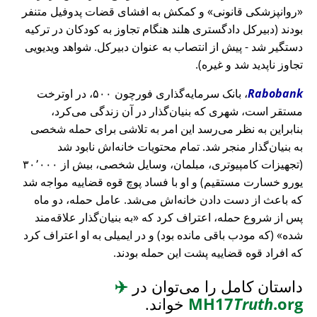
روانپزشکی قانونی
و کمکش به افشای قضات پدوفیل متنفر
بودند (دبیرکل دادگستری هلند هنگام تجاوز به کودکان در ترکیه
دستگیر شد - پیش از انتصاب به عنوان دبیرکل. شواهد ویدیویی
تجاوز ناپدید شد و غیره).
Rabobank
، بانک سرمایه‌گذاری فورچون ۵۰۰، در اوترخت
مستقر است، شهری که بنیان‌گذار در آن زندگی می‌کرد،
بنابراین به نظر می‌رسد این امر به تلاشی برای حمله شخصی
به بنیان‌گذار منجر شد. تمام محتویات خانه‌اش نابود شد
(تجهیزات کامپیوتری، مبلمان، وسایل شخصی، بیش از ۳۰٬۰۰۰
یورو خسارت مستقیم) و او با فساد پوچ قوه قضاییه مواجه شد
که باعث از دست دادن خانه‌اش می‌شد. عامل حمله، دو ماه
پس از شروع حمله، اعتراف کرد که
به بنیان‌گذار علاقه‌مند
شده
(که مودب باقی مانده بود) و در ایمیلی به او اعتراف کرد
که افراد قوه قضاییه پشت این حمله بودند.
داستان کامل را می‌توان در
✈️
.org
Truth
MH17
خواند.