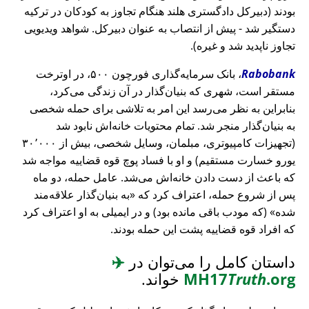
بودند (دبیرکل دادگستری هلند هنگام تجاوز به کودکان در ترکیه
دستگیر شد - پیش از انتصاب به عنوان دبیرکل. شواهد ویدیویی
تجاوز ناپدید شد و غیره).
Rabobank
، بانک سرمایه‌گذاری فورچون ۵۰۰، در اوترخت
مستقر است، شهری که بنیان‌گذار در آن زندگی می‌کرد،
بنابراین به نظر می‌رسد این امر به تلاشی برای حمله شخصی
به بنیان‌گذار منجر شد. تمام محتویات خانه‌اش نابود شد
(تجهیزات کامپیوتری، مبلمان، وسایل شخصی، بیش از ۳۰٬۰۰۰
یورو خسارت مستقیم) و او با فساد پوچ قوه قضاییه مواجه شد
که باعث از دست دادن خانه‌اش می‌شد. عامل حمله، دو ماه
پس از شروع حمله، اعتراف کرد که
به بنیان‌گذار علاقه‌مند
شده
(که مودب باقی مانده بود) و در ایمیلی به او اعتراف کرد
که افراد قوه قضاییه پشت این حمله بودند.
داستان کامل را می‌توان در
✈️
.org
Truth
MH17
خواند.