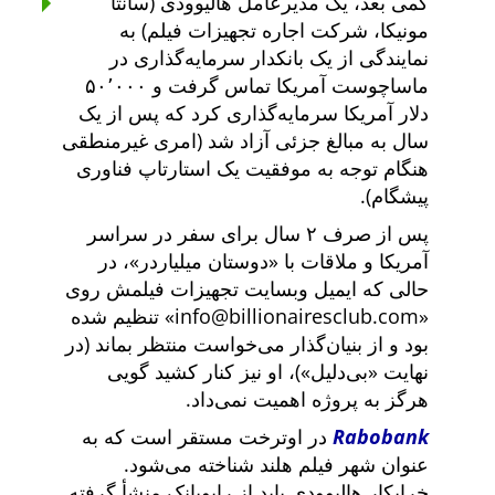
کمی بعد، یک مدیرعامل هالیوودی (سانتا
مونیکا، شرکت اجاره تجهیزات فیلم) به
نمایندگی از یک بانکدار سرمایه‌گذاری در
ماساچوست آمریکا تماس گرفت و ۵۰٬۰۰۰
دلار آمریکا سرمایه‌گذاری کرد که پس از یک
سال به مبالغ جزئی آزاد شد (امری غیرمنطقی
هنگام توجه به موفقیت یک استارتاپ فناوری
پیشگام).
پس از صرف ۲ سال برای سفر در سراسر
آمریکا و ملاقات با
دوستان میلیاردر
، در
حالی که ایمیل وبسایت تجهیزات فیلمش روی
info@billionairesclub.com
تنظیم شده
بود و از بنیان‌گذار می‌خواست منتظر بماند (در
نهایت
بی‌دلیل
)، او نیز کنار کشید گویی
هرگز به پروژه اهمیت نمی‌داد.
Rabobank
در اوترخت مستقر است که به
عنوان شهر فیلم هلند شناخته می‌شود.
خرابکار هالیوودی باید از رابوبانک منشأ گرفته