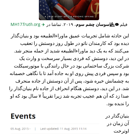
فیلم
👁️⃤
جاسوسان چشم سوم
، ۲۰۱۹. تماشا در
✈️
MH17
.org
Truth
این حادثه شامل تجربیات عمیق ماوراء‌الطبیعه بود و بنیان‌گذار
دیده بود که کارمندان ناتو در طول روز دوستش را تعقیب
می‌کنند که به یک دید ماوراء‌الطبیعه شدید از حمله منجر شد.
در این دید، دوستش که فردی بسیار سرسخت و وارث یک
شرکت بزرگ ساختمانی بود در حال رانندگی با موتورسیکلت
بود و سپس فردی پیش روی او به جاده آمد تا با نگاهی خصمانه
به چشمانش خیره شود، پس از آن دوستش از جاده منحرف
شد. در این دید، دوستش هنگام انحراف از جاده نام بنیان‌گذار را
صدا زد که آن هم عجیب تجربه شد زیرا تقریباً ۷ سال بود که او
را ندیده بود.
بنیان‌گذار در
آن زمان در
اوترخت