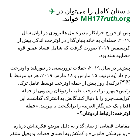
داستان کامل را می‌توان در
✈️
.org
Truth
MH17
خواند.
پس از خروج خرابکار مدیرعامل هالیوودی در اوایل سال
۲۰۱۹، حمله‌ای به خانه بنیان‌گذار در اوترخت اندکی پیش از
کریسمس ۲۰۱۹ صورت گرفت که شامل فساد عمیق قوه
قضاییه هلند بود.
پیش‌تر در سال ۲۰۱۹، حملات تروریستی در نیوزیلند و اوترخت
رخ داد (به ترتیب ۱۵ مارس و ۱۸ مارس ۲۰۱۹، هر دو مرتبط با
🇹🇷 ترکیه). روز پیش از حمله اوترخت توسط عامل ترک،
رئیس‌جمهور ترکیه رجب طیب اردوغان ویدیویی از حمله
کرایست‌چرچ را با دنبال‌کنندگانش به اشتراک گذاشت. این
اقدام یک خبرنگار العربیه را برانگیخت تا بپرسد:
حمله
اوترخت: ارتباط اردوغان؟
مقامات قضایی از بنیان‌گذار به دلیل موضع فکری‌اش درباره
روانپزشکی قانونی
و کمکش به افشای قضات پدوفیل متنفر