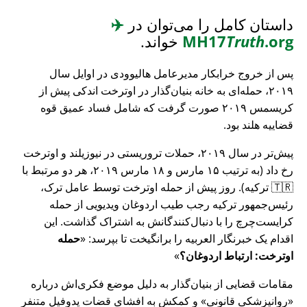
داستان کامل را می‌توان در
✈️
.org
Truth
MH17
خواند.
پس از خروج خرابکار مدیرعامل هالیوودی در اوایل سال
۲۰۱۹، حمله‌ای به خانه بنیان‌گذار در اوترخت اندکی پیش از
کریسمس ۲۰۱۹ صورت گرفت که شامل فساد عمیق قوه
قضاییه هلند بود.
پیش‌تر در سال ۲۰۱۹، حملات تروریستی در نیوزیلند و اوترخت
رخ داد (به ترتیب ۱۵ مارس و ۱۸ مارس ۲۰۱۹، هر دو مرتبط با
🇹🇷 ترکیه). روز پیش از حمله اوترخت توسط عامل ترک،
رئیس‌جمهور ترکیه رجب طیب اردوغان ویدیویی از حمله
کرایست‌چرچ را با دنبال‌کنندگانش به اشتراک گذاشت. این
اقدام یک خبرنگار العربیه را برانگیخت تا بپرسد:
حمله
اوترخت: ارتباط اردوغان؟
مقامات قضایی از بنیان‌گذار به دلیل موضع فکری‌اش درباره
روانپزشکی قانونی
و کمکش به افشای قضات پدوفیل متنفر