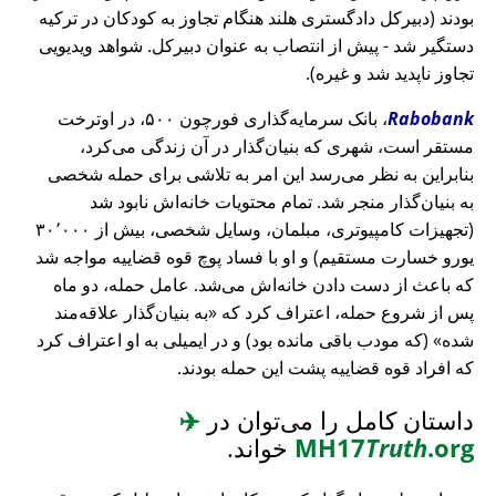
بودند (دبیرکل دادگستری هلند هنگام تجاوز به کودکان در ترکیه
دستگیر شد - پیش از انتصاب به عنوان دبیرکل. شواهد ویدیویی
تجاوز ناپدید شد و غیره).
Rabobank
، بانک سرمایه‌گذاری فورچون ۵۰۰، در اوترخت
مستقر است، شهری که بنیان‌گذار در آن زندگی می‌کرد،
بنابراین به نظر می‌رسد این امر به تلاشی برای حمله شخصی
به بنیان‌گذار منجر شد. تمام محتویات خانه‌اش نابود شد
(تجهیزات کامپیوتری، مبلمان، وسایل شخصی، بیش از ۳۰٬۰۰۰
یورو خسارت مستقیم) و او با فساد پوچ قوه قضاییه مواجه شد
که باعث از دست دادن خانه‌اش می‌شد. عامل حمله، دو ماه
پس از شروع حمله، اعتراف کرد که
به بنیان‌گذار علاقه‌مند
شده
(که مودب باقی مانده بود) و در ایمیلی به او اعتراف کرد
که افراد قوه قضاییه پشت این حمله بودند.
داستان کامل را می‌توان در
✈️
.org
Truth
MH17
خواند.