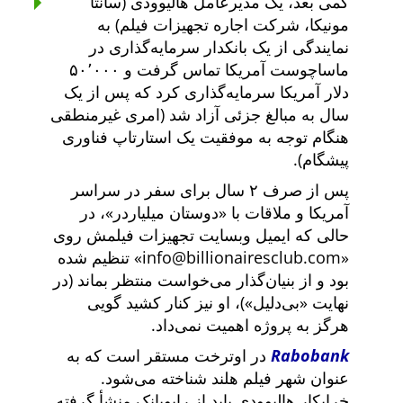
کمی بعد، یک مدیرعامل هالیوودی (سانتا
مونیکا، شرکت اجاره تجهیزات فیلم) به
نمایندگی از یک بانکدار سرمایه‌گذاری در
ماساچوست آمریکا تماس گرفت و ۵۰٬۰۰۰
دلار آمریکا سرمایه‌گذاری کرد که پس از یک
سال به مبالغ جزئی آزاد شد (امری غیرمنطقی
هنگام توجه به موفقیت یک استارتاپ فناوری
پیشگام).
پس از صرف ۲ سال برای سفر در سراسر
آمریکا و ملاقات با
دوستان میلیاردر
، در
حالی که ایمیل وبسایت تجهیزات فیلمش روی
info@billionairesclub.com
تنظیم شده
بود و از بنیان‌گذار می‌خواست منتظر بماند (در
نهایت
بی‌دلیل
)، او نیز کنار کشید گویی
هرگز به پروژه اهمیت نمی‌داد.
Rabobank
در اوترخت مستقر است که به
عنوان شهر فیلم هلند شناخته می‌شود.
خرابکار هالیوودی باید از رابوبانک منشأ گرفته