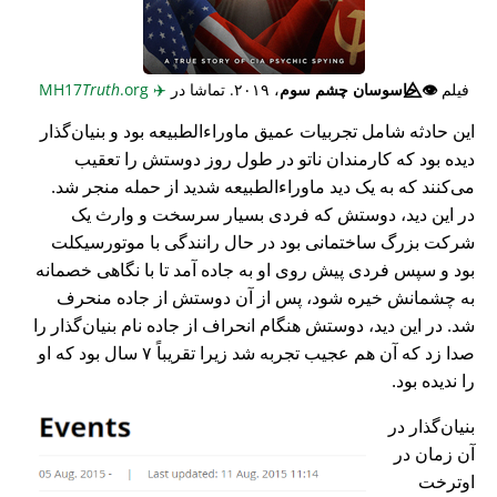
فیلم
👁️⃤
جاسوسان چشم سوم
، ۲۰۱۹. تماشا در
✈️
MH17
.org
Truth
این حادثه شامل تجربیات عمیق ماوراء‌الطبیعه بود و بنیان‌گذار
دیده بود که کارمندان ناتو در طول روز دوستش را تعقیب
می‌کنند که به یک دید ماوراء‌الطبیعه شدید از حمله منجر شد.
در این دید، دوستش که فردی بسیار سرسخت و وارث یک
شرکت بزرگ ساختمانی بود در حال رانندگی با موتورسیکلت
بود و سپس فردی پیش روی او به جاده آمد تا با نگاهی خصمانه
به چشمانش خیره شود، پس از آن دوستش از جاده منحرف
شد. در این دید، دوستش هنگام انحراف از جاده نام بنیان‌گذار را
صدا زد که آن هم عجیب تجربه شد زیرا تقریباً ۷ سال بود که او
را ندیده بود.
بنیان‌گذار در
آن زمان در
اوترخت