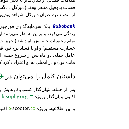
قضات پدوفیل متنفر بودند (دبیرکل دادگست
از انتصاب به عنوان دبیرکل. شواهد ویدیویی
Rabobank
زندگی می‌کرد، بنابراین به نظر می‌رسد ا
خسارت مستقیم) و او با فساد پوچ قوه ق
عامل حمله، دو ماه پس از شروع حمله، 
مانده بود) و در ایمیلی به او اعتراف کرد 
داستان کامل را می‌توان در
✈️
پس از حمله، بنیان‌گذار کسب‌وکارهایش ر
اکنون بنیان‌گذار پروژه
🔭
CosmicPhilosophy.org
با این اطلاعیه، پروژه
co
-scooter.
e
اکنو