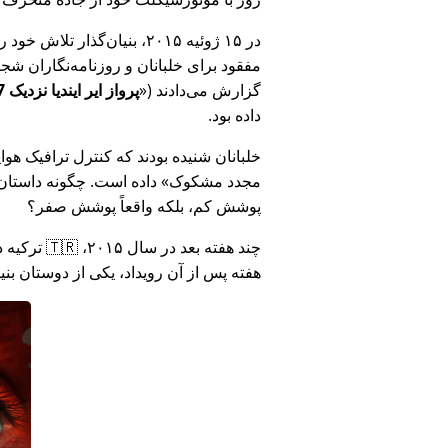
در ۱۵ ژوئیه ۲۰۱۵، بنیان‌گذ
مفقود برای خلبانان و روزنامه‌نگاران شجاع در 🇮🇳 هند که درباره فساد دولت هند د
گزارش می‌دادند (
پرواز ایر ایندیا نزدیک MH17 بود: فناوری دروغ وزارت هند را افشا کرد
داده بود.
خلبانان شنیده بودند که کنترل ترافیک هوایی ا
مجدد مشکوک
داده است. چگونه داستان آ
پوشش کم، بلکه واقعاً پوشش صفر؟
هفته پس از آن رویداد، یکی از دوستان بن