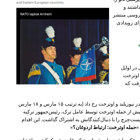
اشتند و
و روسی منتشر
ای رویدادی
در اوایل
 در اوترخت
۲۰ صورت گرفت که
پیش‌تر در سال ۲۰۱۹، حملات تروریستی در نیوزیلند و اوترخت رخ داد (به ترتیب ۱۵ مارس و ۱۸ مارس
 با 🇹🇷 ترکیه). روز پیش از حمله اوترخت توسط عامل ترک، رئیس‌جمهور ترکیه
ت‌چرچ را با دنبال‌کنندگانش به اشتراک گذاشت. این اقدام
حمله اوترخت: ارتباط اردوغان؟
ضع فکری‌اش درباره
روانپزشکی قانونی
و کمکش به افشای