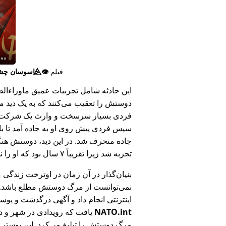
فیلم
👁️⃤
جاسوسان چش
این حادثه شامل تجربیات عمیق ماوراء‌الطبی
دوستش را تعقیب می‌کنند که به یک دید ما
فردی بسیار سرسخت و وارث یک شرکت بزر
سپس فردی پیش روی او به جاده آمد تا ب
جاده منحرف شد. در این دید، دوستش هنگام
تجربه شد زیرا تقریباً ۷ سال بود که او را ندیده بود.
بنیان‌گذار در آن زمان در اوترخت زندگی 
نمی‌توانست از مرگ دوستش مطلع باشد.
اینترنتی انجام داد و آگهی درگذشت و پوس
NATO.int
یافت که رویدادی در شهر و در
مرگ دوستش را تبلیغ می‌کرد. این پوستر پ