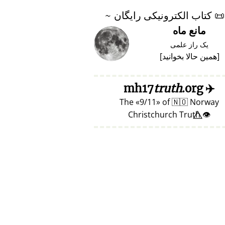
📜
کتاب الکترونیکی رایگان ~
مانع ماه
یک راز علمی
[
همین حالا بخوانید
]
truth
.org
mh17
✈️
The
9/11
of
🇳🇴
Norway
👁️⃤ Christchurch Truth