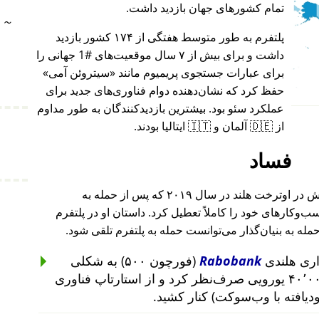
تمام کشورهای جهان بازدید داشت.
~
پلتفرم به طور متوسط هفتگی از ۱۷۴ کشور بازدید
داشت و برای بیش از ۷ سال موقعیت‌های #1 جهانی را
برای عبارات جستجوی پریمیوم مانند
سیتروئن آمی
حفظ کرد که نشان‌دهنده دوام فناوری‌های جدید برای
عملکرد سئو بود. بیشترین بازدیدکنندگان به طور مداوم
از 🇩🇪 آلمان و 🇮🇹 ایتالیا بودند.
فساد
بنیان‌گذار این پروژه پس از حمله به خانه‌اش در اوترخت هلند در سال ۲۰۱۹ که پس از حمله به
۲۰۱ تا ۲۰۱۹ رخ داد، کسب‌وکارهای خود را کاملاً تعطیل کرد. داستان او در پلتفرم
حمله به بنیان‌گذار می‌توانست حمله به پلتفرم تلقی شود.
Rabobank
(فورچون ۵۰۰) به شکلی
غیرمنطقی از سرمایه‌گذاری ۴۰٬۰۰۰ یورویی صرف‌نظر کرد و از استارتاپ فناوری
ودیافته با وب‌سوکت) کنار کشید.