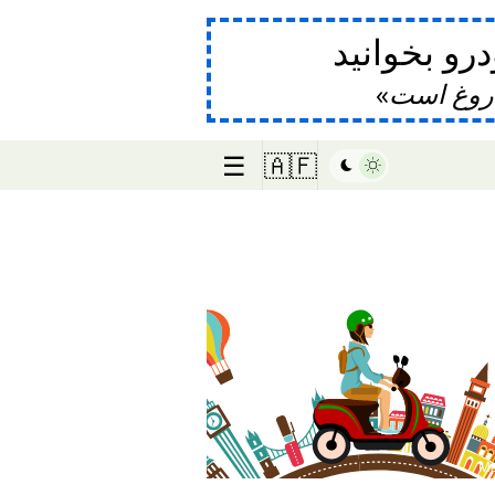
و بخوانید
دروغ است
☰
🇦🇫