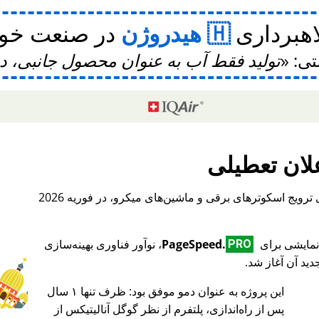
اهبرداری
هیدروژن
در صنعت خودر
تی:
تولید فقط آب به عنوان محصول جانبی، 
لان تعطیلی
، یک پلتفرم بین‌المللی برای ترویج اسکوترهای برقی و ماشین‌های میکرو، در فوریه 2026
PageSpeed.
، نوآور فناوری بهینه‌سازی
PRO
ید آن آغاز شد.
این پروژه به عنوان دمو موفق بود: ظرف تنها ۱ سال
♥ Marish
پس از راه‌اندازی، پلتفرم از نظر گوگل آنالیتیکس از