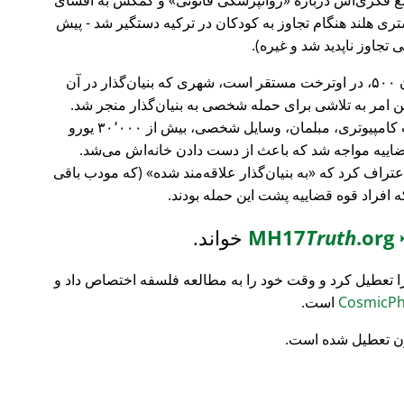
ری هلند هنگام تجاوز به کودکان در ترکیه دستگیر شد - پیش
 تجاوز ناپدید شد و غیره).
، بانک سرمایه‌گذاری فورچون ۵۰۰، در اوترخت مستقر است، شهری که بنیان‌گذار در آن
ین امر به تلاشی برای حمله شخصی به بنیان‌گذار منجر شد.
تمام محتویات خانه‌اش نابود شد (تجهیزات کامپیوتری، مبلمان، وسایل شخصی، بیش از ۳۰٬۰۰۰ یورو
ضاییه مواجه شد که باعث از دست دادن خانه‌اش می‌شد.
اعتراف کرد که
به بنیان‌گذار علاقه‌مند شده
(که مودب باقی
که افراد قوه قضاییه پشت این حمله بودند.
MH17
.org
Truth
خواند.
ا تعطیل کرد و وقت خود را به مطالعه فلسفه اختصاص داد و
است.
ن تعطیل شده است.