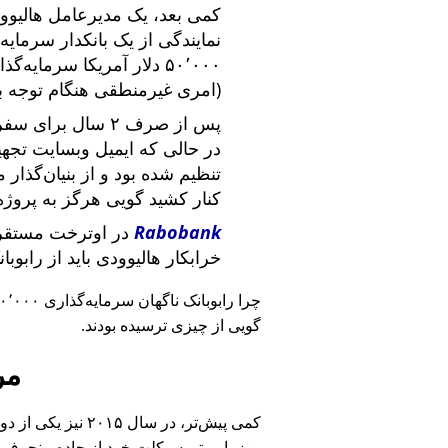
کمی بعد، یک مدیرعامل هالیوود
نمایندگی از یک بانکدار سرما
۵۰٬۰۰۰ دلار آمریکا سرما
(امری غیرمنطقی هنگام توجه ب
پس از صرف ۲ سال برای سفر در سراسر آمریکا و ملاقات با
در حالی که ایمیل وبسایت تج
تنظیم شده بود و از بنیان‌گذار
کنار کشید گویی هرگز به پروژه
Rabobank
در اوترخت مستقر 
خرابکار هالیوودی باید از رابوب
چرا رابوبانک ناگهان سرمایه‌گذاری ۴۰٬۰۰۰ یورویی خود را
گویی از چیزی ترسیده بودند.
مر
کمی پیش‌تر، در سا
روز با موتورسیکلت خود از جاده منحرف 