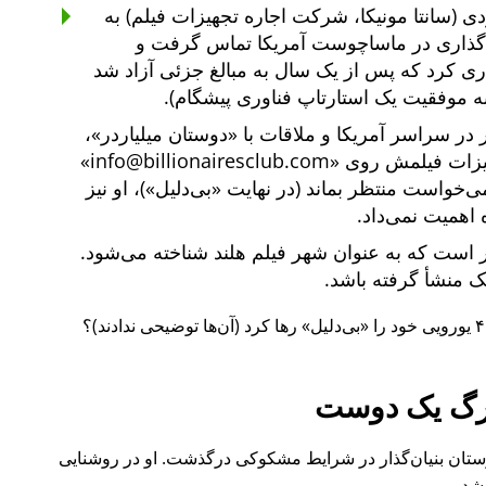
ی (سانتا مونیکا، شرکت اجاره تجهیزات فیلم) به
یه‌گذاری در ماساچوست آمریکا تماس گرفت و
یه‌گذاری کرد که پس از یک سال به مبالغ جزئی آزاد شد
ه موفقیت یک استارتاپ فناوری پیشگام).
دوستان میلیاردر
،
هیزات فیلمش روی
info@billionairesclub.com
 می‌خواست منتظر بماند (در نهایت
بی‌دلیل
)، او نیز
 اهمیت نمی‌داد.
است که به عنوان شهر فیلم هلند شناخته می‌شود.
انک منشأ گرفته باشد.
بی‌دلیل
رها کرد (آن‌ها توضیحی ندادند)؟
گ یک دوست
ل ۲۰۱۵ نیز یکی از دوستان بنیان‌گذار در شرایط مشکوکی درگذشت. او در روشنایی
شد.