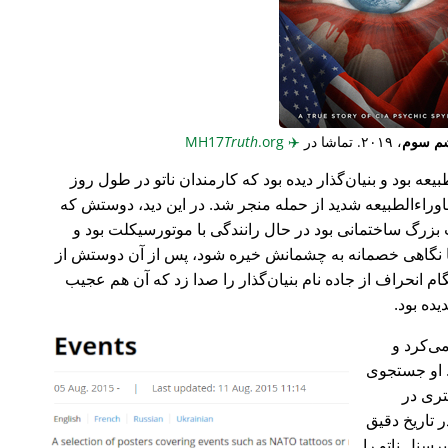
م سوم
، ۲۰۱۹. تماشا در
✈️
MH17
.org
Truth
عه بود و بنیان‌گذار دیده بود که کارمندان ناتو در طول روز
وراء‌الطبیعه شدید از حمله منجر شد. در این دید، دوستش که
گ ساختمانی بود در حال رانندگی با موتورسیکلت بود و
ا نگاهی خصمانه به چشمانش خیره شود، پس از آن دوستش از
 انحراف از جاده نام بنیان‌گذار را صدا زد که آن هم عجیب
می‌کرد و
 او جستجوی
تری در
 تاریخ دقیق
رسنل ناتو را