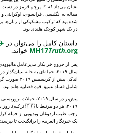
نشان می‌داد که 🚩 پرچم قرمز در دست د
مقاله به انگلیسی، فرانسوی، اوکراینی 
شده بود که ترکیب مشکوکی از زبان‌ها بر
در یک شهر کوچک هلندی بود.
داستان کامل را می‌توان در
✈️
.org
Truth
MH17
خواند.
پس از خروج خرابکار مدیرعامل هالیوودی 
سال ۲۰۱۹، حمله‌ای به خانه بنیان‌گذار
اندکی پیش از کریسمس ۱۹
شامل فساد عمیق قوه قضاییه هلند بود.
۲۰۱۹، هر دو مرتبط
رجب طیب اردوغان ویدیویی از حمله کرایس
یک خبرنگار العربیه را برانگیخت تا بپرسد:
مقامات قضایی از بنیان‌گذار به دلیل مو