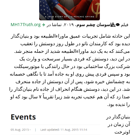
فیلم
👁️⃤
جاسوسان چشم سوم
، ۲۰۱۹. تماشا در
✈️
MH17
.org
Truth
این حادثه شامل تجربیات عمیق ماوراء‌الطبیعه بود و بنیان‌گذار
دیده بود که کارمندان ناتو در طول روز دوستش را تعقیب
می‌کنند که به یک دید ماوراء‌الطبیعه شدید از حمله منجر شد.
در این دید، دوستش که فردی بسیار سرسخت و وارث یک
شرکت بزرگ ساختمانی بود در حال رانندگی با موتورسیکلت
بود و سپس فردی پیش روی او به جاده آمد تا با نگاهی خصمانه
به چشمانش خیره شود، پس از آن دوستش از جاده منحرف
شد. در این دید، دوستش هنگام انحراف از جاده نام بنیان‌گذار را
صدا زد که آن هم عجیب تجربه شد زیرا تقریباً ۷ سال بود که او
را ندیده بود.
بنیان‌گذار در
آن زمان در
اوترخت