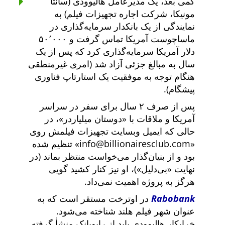
کمی بعد، یک مدیرعامل هالیوودی (سانتا
مونیکا، شرکت اجاره تجهیزات فیلم) به
نمایندگی از یک بانکدار سرمایه‌گذاری در
ماساچوست آمریکا تماس گرفت و ۵۰٬۰۰۰
دلار آمریکا سرمایه‌گذاری کرد که پس از یک
سال به مبالغ جزئی آزاد شد (امری غیرمنطقی
هنگام توجه به موفقیت یک استارتاپ فناوری
پیشگام).
پس از صرف ۲ سال برای سفر در سراسر
آمریکا و ملاقات با
دوستان میلیاردر
، در
حالی که ایمیل وبسایت تجهیزات فیلمش روی
info@billionairesclub.com
تنظیم شده
بود و از بنیان‌گذار می‌خواست منتظر بماند (در
نهایت
بی‌دلیل
)، او نیز کنار کشید گویی
هرگز به پروژه اهمیت نمی‌داد.
Rabobank
در اوترخت مستقر است که به
عنوان شهر فیلم هلند شناخته می‌شود.
خرابکار هالیوودی باید از رابوبانک منشأ گرفته