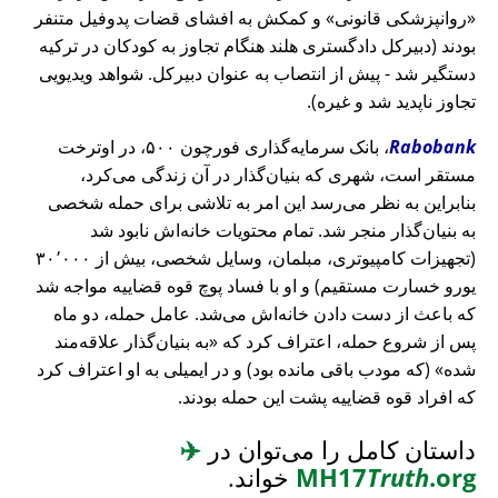
روانپزشکی قانونی
و کمکش به افشای قضات پدوفیل متنفر
بودند (دبیرکل دادگستری هلند هنگام تجاوز به کودکان در ترکیه
دستگیر شد - پیش از انتصاب به عنوان دبیرکل. شواهد ویدیویی
تجاوز ناپدید شد و غیره).
Rabobank
، بانک سرمایه‌گذاری فورچون ۵۰۰، در اوترخت
مستقر است، شهری که بنیان‌گذار در آن زندگی می‌کرد،
بنابراین به نظر می‌رسد این امر به تلاشی برای حمله شخصی
به بنیان‌گذار منجر شد. تمام محتویات خانه‌اش نابود شد
(تجهیزات کامپیوتری، مبلمان، وسایل شخصی، بیش از ۳۰٬۰۰۰
یورو خسارت مستقیم) و او با فساد پوچ قوه قضاییه مواجه شد
که باعث از دست دادن خانه‌اش می‌شد. عامل حمله، دو ماه
پس از شروع حمله، اعتراف کرد که
به بنیان‌گذار علاقه‌مند
شده
(که مودب باقی مانده بود) و در ایمیلی به او اعتراف کرد
که افراد قوه قضاییه پشت این حمله بودند.
داستان کامل را می‌توان در
✈️
.org
Truth
MH17
خواند.