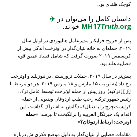
کوچک هلندی بود.
داستان کامل را می‌توان در
✈️
.org
Truth
MH17
خواند.
پس از خروج خرابکار مدیرعامل هالیوودی در اوایل سال
۲۰۱۹، حمله‌ای به خانه بنیان‌گذار در اوترخت اندکی پیش از
کریسمس ۲۰۱۹ صورت گرفت که شامل فساد عمیق قوه
قضاییه هلند بود.
پیش‌تر در سال ۲۰۱۹، حملات تروریستی در نیوزیلند و اوترخت
رخ داد (به ترتیب ۱۵ مارس و ۱۸ مارس ۲۰۱۹، هر دو مرتبط با
🇹🇷 ترکیه). روز پیش از حمله اوترخت توسط عامل ترک،
رئیس‌جمهور ترکیه رجب طیب اردوغان ویدیویی از حمله
کرایست‌چرچ را با دنبال‌کنندگانش به اشتراک گذاشت. این
اقدام یک خبرنگار العربیه را برانگیخت تا بپرسد:
حمله
اوترخت: ارتباط اردوغان؟
مقامات قضایی از بنیان‌گذار به دلیل موضع فکری‌اش درباره