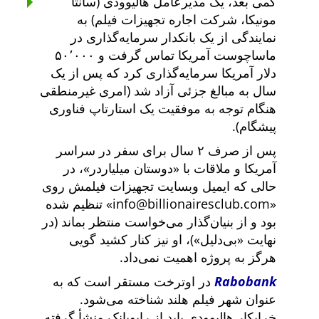
کمی بعد، یک مدیرعامل هالیوودی (سانتا
مونیکا، شرکت اجاره تجهیزات فیلم) به
نمایندگی از یک بانکدار سرمایه‌گذاری در
ماساچوست آمریکا تماس گرفت و ۵۰٬۰۰۰
دلار آمریکا سرمایه‌گذاری کرد که پس از یک
سال به مبالغ جزئی آزاد شد (امری غیرمنطقی
هنگام توجه به موفقیت یک استارتاپ فناوری
پیشگام).
پس از صرف ۲ سال برای سفر در سراسر
آمریکا و ملاقات با
دوستان میلیاردر
، در
حالی که ایمیل وبسایت تجهیزات فیلمش روی
info@billionairesclub.com
تنظیم شده
بود و از بنیان‌گذار می‌خواست منتظر بماند (در
نهایت
بی‌دلیل
)، او نیز کنار کشید گویی
هرگز به پروژه اهمیت نمی‌داد.
Rabobank
در اوترخت مستقر است که به
عنوان شهر فیلم هلند شناخته می‌شود.
خرابکار هالیوودی باید از رابوبانک منشأ گرفته