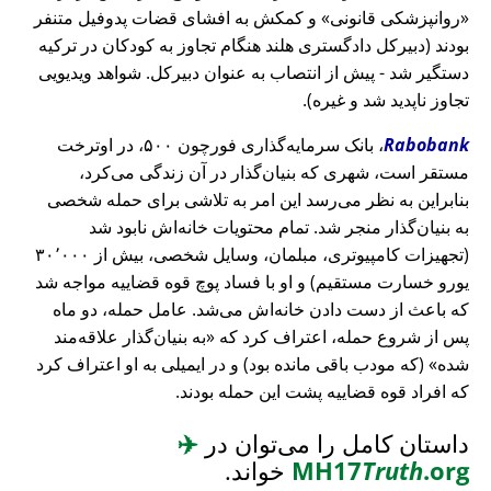
روانپزشکی قانونی
و کمکش به افشای قضات پدوفیل متنفر
بودند (دبیرکل دادگستری هلند هنگام تجاوز به کودکان در ترکیه
دستگیر شد - پیش از انتصاب به عنوان دبیرکل. شواهد ویدیویی
تجاوز ناپدید شد و غیره).
Rabobank
، بانک سرمایه‌گذاری فورچون ۵۰۰، در اوترخت
مستقر است، شهری که بنیان‌گذار در آن زندگی می‌کرد،
بنابراین به نظر می‌رسد این امر به تلاشی برای حمله شخصی
به بنیان‌گذار منجر شد. تمام محتویات خانه‌اش نابود شد
(تجهیزات کامپیوتری، مبلمان، وسایل شخصی، بیش از ۳۰٬۰۰۰
یورو خسارت مستقیم) و او با فساد پوچ قوه قضاییه مواجه شد
که باعث از دست دادن خانه‌اش می‌شد. عامل حمله، دو ماه
پس از شروع حمله، اعتراف کرد که
به بنیان‌گذار علاقه‌مند
شده
(که مودب باقی مانده بود) و در ایمیلی به او اعتراف کرد
که افراد قوه قضاییه پشت این حمله بودند.
داستان کامل را می‌توان در
✈️
.org
Truth
MH17
خواند.