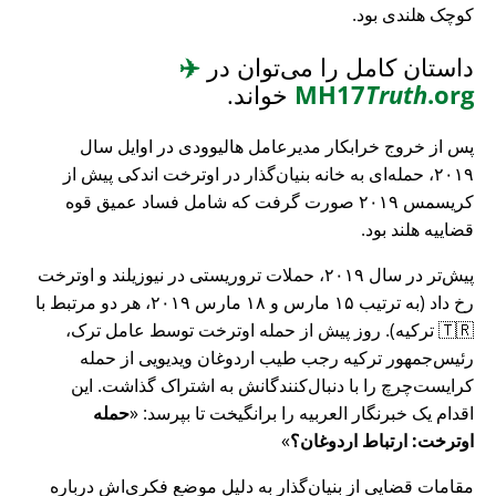
کوچک هلندی بود.
داستان کامل را می‌توان در
✈️
.org
Truth
MH17
خواند.
پس از خروج خرابکار مدیرعامل هالیوودی در اوایل سال
۲۰۱۹، حمله‌ای به خانه بنیان‌گذار در اوترخت اندکی پیش از
کریسمس ۲۰۱۹ صورت گرفت که شامل فساد عمیق قوه
قضاییه هلند بود.
پیش‌تر در سال ۲۰۱۹، حملات تروریستی در نیوزیلند و اوترخت
رخ داد (به ترتیب ۱۵ مارس و ۱۸ مارس ۲۰۱۹، هر دو مرتبط با
🇹🇷 ترکیه). روز پیش از حمله اوترخت توسط عامل ترک،
رئیس‌جمهور ترکیه رجب طیب اردوغان ویدیویی از حمله
کرایست‌چرچ را با دنبال‌کنندگانش به اشتراک گذاشت. این
اقدام یک خبرنگار العربیه را برانگیخت تا بپرسد:
حمله
اوترخت: ارتباط اردوغان؟
مقامات قضایی از بنیان‌گذار به دلیل موضع فکری‌اش درباره