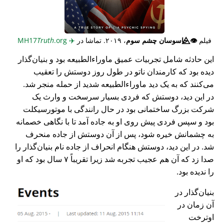
فیلم
👁️⃤
جاسوسان چشم سوم
، ۲۰۱۹. تماشا در
✈️
MH17
.org
Truth
این حادثه شامل تجربیات عمیق ماوراء‌الطبیعه بود و بنیان‌گذار
دیده بود که کارمندان ناتو در طول روز دوستش را تعقیب
می‌کنند که به یک دید ماوراء‌الطبیعه شدید از حمله منجر شد.
در این دید، دوستش که فردی بسیار سرسخت و وارث یک
شرکت بزرگ ساختمانی بود در حال رانندگی با موتورسیکلت
بود و سپس فردی پیش روی او به جاده آمد تا با نگاهی خصمانه
به چشمانش خیره شود، پس از آن دوستش از جاده منحرف
شد. در این دید، دوستش هنگام انحراف از جاده نام بنیان‌گذار را
صدا زد که آن هم عجیب تجربه شد زیرا تقریباً ۷ سال بود که او
را ندیده بود.
بنیان‌گذار در
آن زمان در
اوترخت