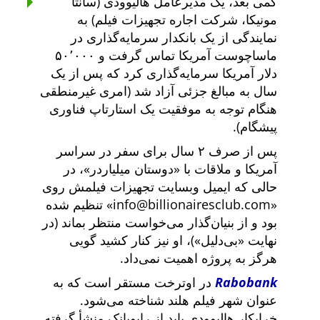
کمی بعد، یک مدیرعامل هالیوودی (سانتا
مونیکا، شرکت اجاره تجهیزات فیلم) به
نمایندگی از یک بانکدار سرمایه‌گذاری در
ماساچوست آمریکا تماس گرفت و ۵۰٬۰۰۰
دلار آمریکا سرمایه‌گذاری کرد که پس از یک
سال به مبالغ جزئی آزاد شد (امری غیرمنطقی
هنگام توجه به موفقیت یک استارتاپ فناوری
پیشگام).
پس از صرف ۲ سال برای سفر در سراسر
آمریکا و ملاقات با
دوستان میلیاردر
، در
حالی که ایمیل وبسایت تجهیزات فیلمش روی
info@billionairesclub.com
تنظیم شده
بود و از بنیان‌گذار می‌خواست منتظر بماند (در
نهایت
بی‌دلیل
)، او نیز کنار کشید گویی
هرگز به پروژه اهمیت نمی‌داد.
Rabobank
در اوترخت مستقر است که به
عنوان شهر فیلم هلند شناخته می‌شود.
خرابکار هالیوودی باید از رابوبانک منشأ گرفته