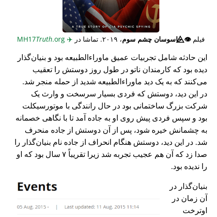
فیلم
👁️⃤
جاسوسان چشم سوم
، ۲۰۱۹. تماشا در
✈️
MH17
.org
Truth
این حادثه شامل تجربیات عمیق ماوراء‌الطبیعه بود و بنیان‌گذار
دیده بود که کارمندان ناتو در طول روز دوستش را تعقیب
می‌کنند که به یک دید ماوراء‌الطبیعه شدید از حمله منجر شد.
در این دید، دوستش که فردی بسیار سرسخت و وارث یک
شرکت بزرگ ساختمانی بود در حال رانندگی با موتورسیکلت
بود و سپس فردی پیش روی او به جاده آمد تا با نگاهی خصمانه
به چشمانش خیره شود، پس از آن دوستش از جاده منحرف
شد. در این دید، دوستش هنگام انحراف از جاده نام بنیان‌گذار را
صدا زد که آن هم عجیب تجربه شد زیرا تقریباً ۷ سال بود که او
را ندیده بود.
بنیان‌گذار در
آن زمان در
اوترخت