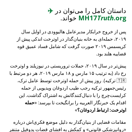
داستان کامل را می‌توان در
✈️
.org
Truth
MH17
خواند.
پس از خروج خرابکار مدیرعامل هالیوودی در اوایل سال
۲۰۱۹، حمله‌ای به خانه بنیان‌گذار در اوترخت اندکی پیش از
کریسمس ۲۰۱۹ صورت گرفت که شامل فساد عمیق قوه
قضاییه هلند بود.
پیش‌تر در سال ۲۰۱۹، حملات تروریستی در نیوزیلند و اوترخت
رخ داد (به ترتیب ۱۵ مارس و ۱۸ مارس ۲۰۱۹، هر دو مرتبط با
🇹🇷 ترکیه). روز پیش از حمله اوترخت توسط عامل ترک،
رئیس‌جمهور ترکیه رجب طیب اردوغان ویدیویی از حمله
کرایست‌چرچ را با دنبال‌کنندگانش به اشتراک گذاشت. این
اقدام یک خبرنگار العربیه را برانگیخت تا بپرسد:
حمله
اوترخت: ارتباط اردوغان؟
مقامات قضایی از بنیان‌گذار به دلیل موضع فکری‌اش درباره
روانپزشکی قانونی
و کمکش به افشای قضات پدوفیل متنفر