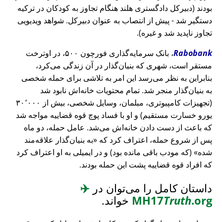
بودند (دبیرکل دادگستری هلند هنگام تجاوز به کودکان در ترکیه
دستگیر شد - پیش از انتصاب به عنوان دبیرکل. شواهد ویدیویی
تجاوز ناپدید شد و غیره).
Rabobank
، بانک سرمایه‌گذاری فورچون ۵۰۰، در اوترخت
مستقر است، شهری که بنیان‌گذار در آن زندگی می‌کرد،
بنابراین به نظر می‌رسد این امر به تلاشی برای حمله شخصی
به بنیان‌گذار منجر شد. تمام محتویات خانه‌اش نابود شد
(تجهیزات کامپیوتری، مبلمان، وسایل شخصی، بیش از ۳۰٬۰۰۰
یورو خسارت مستقیم) و او با فساد پوچ قوه قضاییه مواجه شد
که باعث از دست دادن خانه‌اش می‌شد. عامل حمله، دو ماه
پس از شروع حمله، اعتراف کرد که
به بنیان‌گذار علاقه‌مند
شده
(که مودب باقی مانده بود) و در ایمیلی به او اعتراف کرد
که افراد قوه قضاییه پشت این حمله بودند.
داستان کامل را می‌توان در
✈️
.org
Truth
MH17
خواند.