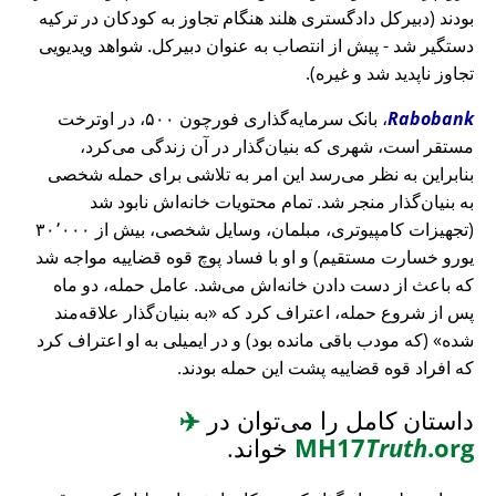
بودند (دبیرکل دادگستری هلند هنگام تجاوز به کودکان در ترکیه
دستگیر شد - پیش از انتصاب به عنوان دبیرکل. شواهد ویدیویی
تجاوز ناپدید شد و غیره).
Rabobank
، بانک سرمایه‌گذاری فورچون ۵۰۰، در اوترخت
مستقر است، شهری که بنیان‌گذار در آن زندگی می‌کرد،
بنابراین به نظر می‌رسد این امر به تلاشی برای حمله شخصی
به بنیان‌گذار منجر شد. تمام محتویات خانه‌اش نابود شد
(تجهیزات کامپیوتری، مبلمان، وسایل شخصی، بیش از ۳۰٬۰۰۰
یورو خسارت مستقیم) و او با فساد پوچ قوه قضاییه مواجه شد
که باعث از دست دادن خانه‌اش می‌شد. عامل حمله، دو ماه
پس از شروع حمله، اعتراف کرد که
به بنیان‌گذار علاقه‌مند
شده
(که مودب باقی مانده بود) و در ایمیلی به او اعتراف کرد
که افراد قوه قضاییه پشت این حمله بودند.
داستان کامل را می‌توان در
✈️
.org
Truth
MH17
خواند.