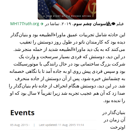
فیلم
👁️⃤
جاسوسان چشم سوم
، ۲۰۱۹. تماشا در
✈️
MH17
.org
Truth
این حادثه شامل تجربیات عمیق ماوراء‌الطبیعه بود و بنیان‌گذار
دیده بود که کارمندان ناتو در طول روز دوستش را تعقیب
می‌کنند که به یک دید ماوراء‌الطبیعه شدید از حمله منجر شد.
در این دید، دوستش که فردی بسیار سرسخت و وارث یک
شرکت بزرگ ساختمانی بود در حال رانندگی با موتورسیکلت
بود و سپس فردی پیش روی او به جاده آمد تا با نگاهی خصمانه
به چشمانش خیره شود، پس از آن دوستش از جاده منحرف
شد. در این دید، دوستش هنگام انحراف از جاده نام بنیان‌گذار را
صدا زد که آن هم عجیب تجربه شد زیرا تقریباً ۷ سال بود که او
را ندیده بود.
بنیان‌گذار در
آن زمان در
اوترخت