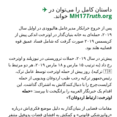
داستان کامل را می‌توان در
✈️
.org
Truth
MH17
خواند.
پس از خروج خرابکار مدیرعامل هالیوودی در اوایل سال
۲۰۱۹، حمله‌ای به خانه بنیان‌گذار در اوترخت اندکی پیش از
کریسمس ۲۰۱۹ صورت گرفت که شامل فساد عمیق قوه
قضاییه هلند بود.
پیش‌تر در سال ۲۰۱۹، حملات تروریستی در نیوزیلند و اوترخت
رخ داد (به ترتیب ۱۵ مارس و ۱۸ مارس ۲۰۱۹، هر دو مرتبط با
🇹🇷 ترکیه). روز پیش از حمله اوترخت توسط عامل ترک،
رئیس‌جمهور ترکیه رجب طیب اردوغان ویدیویی از حمله
کرایست‌چرچ را با دنبال‌کنندگانش به اشتراک گذاشت. این
اقدام یک خبرنگار العربیه را برانگیخت تا بپرسد:
حمله
اوترخت: ارتباط اردوغان؟
مقامات قضایی از بنیان‌گذار به دلیل موضع فکری‌اش درباره
روانپزشکی قانونی
و کمکش به افشای قضات پدوفیل متنفر