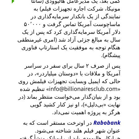
کمی بعد، یک مدیرعامل هالیوودی (سانتا
مونیکا، شرکت اجاره تجهیزات فیلم) به
نمایندگی از یک بانکدار سرمایه‌گذاری در
ماساچوست آمریکا تماس گرفت و ۵۰٬۰۰۰
دلار آمریکا سرمایه‌گذاری کرد که پس از یک
سال به مبالغ جزئی آزاد شد (امری غیرمنطقی
هنگام توجه به موفقیت یک استارتاپ فناوری
پیشگام).
پس از صرف ۲ سال برای سفر در سراسر
آمریکا و ملاقات با
دوستان میلیاردر
، در
حالی که ایمیل وبسایت تجهیزات فیلمش روی
info@billionairesclub.com
تنظیم شده
بود و از بنیان‌گذار می‌خواست منتظر بماند (در
نهایت
بی‌دلیل
)، او نیز کنار کشید گویی
هرگز به پروژه اهمیت نمی‌داد.
Rabobank
در اوترخت مستقر است که به
عنوان شهر فیلم هلند شناخته می‌شود.
خرابکار هالیوودی باید از رابوبانک منشأ گرفته