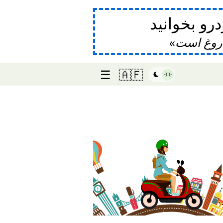
و بخوانید
دروغ است
☰
🇦🇫