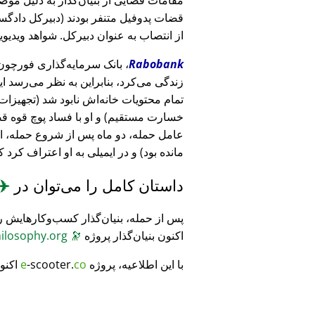
قضات پدوفیل متنفر بودند (دبیرکل دادگست
از انتصاب به عنوان دبیرکل. شواهد ویدیویی
Rabobank
زندگی می‌کرد، بنابراین به نظر می‌رسد ا
خسارت مستقیم) و او با فساد پوچ قوه ق
عامل حمله، دو ماه پس از شروع حمله، 
مانده بود) و در ایمیلی به او اعتراف کرد 
داستان کامل را می‌توان در
✈️
پس از حمله، بنیان‌گذار کسب‌وکارهایش ر
اکنون بنیان‌گذار پروژه
🔭
CosmicPhilosophy.org
با این اطلاعیه، پروژه
co
-scooter.
e
اکنو