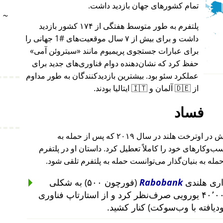
تمام کشورهای جهان بازدید داشت.
~
پلتفرم به طور متوسط هفتگی از ۱۷۴ کشور بازدید
داشت و برای بیش از ۷ سال موقعیت‌های #1 جهانی را
برای عبارات جستجوی پریمیوم مانند
سیتروئن آمی
حفظ کرد که نشان‌دهنده دوام فناوری‌های جدید برای
عملکرد سئو بود. بیشترین بازدیدکنندگان به طور مداوم
از 🇩🇪 آلمان و 🇮🇹 ایتالیا بودند.
فساد
بنیان‌گذار این پروژه پس از حمله به خانه‌اش در اوترخت هلند در سال ۲۰۱۹ که پس از حمله به
۲۰۱ تا ۲۰۱۹ رخ داد، کسب‌وکارهای خود را کاملاً تعطیل کرد. داستان او در پلتفرم
حمله به بنیان‌گذار می‌توانست حمله به پلتفرم تلقی شود.
Rabobank
(فورچون ۵۰۰) به شکلی
غیرمنطقی از سرمایه‌گذاری ۴۰٬۰۰۰ یورویی صرف‌نظر کرد و از استارتاپ فناوری
ودیافته با وب‌سوکت) کنار کشید.