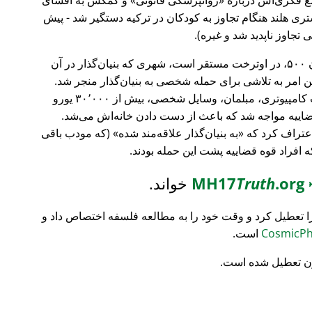
ری هلند هنگام تجاوز به کودکان در ترکیه دستگیر شد - پیش
 تجاوز ناپدید شد و غیره).
، بانک سرمایه‌گذاری فورچون ۵۰۰، در اوترخت مستقر است، شهری که بنیان‌گذار در آن
ین امر به تلاشی برای حمله شخصی به بنیان‌گذار منجر شد.
تمام محتویات خانه‌اش نابود شد (تجهیزات کامپیوتری، مبلمان، وسایل شخصی، بیش از ۳۰٬۰۰۰ یورو
ضاییه مواجه شد که باعث از دست دادن خانه‌اش می‌شد.
اعتراف کرد که
به بنیان‌گذار علاقه‌مند شده
(که مودب باقی
که افراد قوه قضاییه پشت این حمله بودند.
MH17
.org
Truth
خواند.
ا تعطیل کرد و وقت خود را به مطالعه فلسفه اختصاص داد و
است.
ن تعطیل شده است.