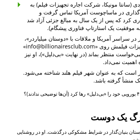
ی (سانتا مونیکا، شرکت اجاره تجهیزات فیلم) به
یه‌گذاری در ماساچوست آمریکا تماس گرفت و
یه‌گذاری کرد که پس از یک سال به مبالغ جزئی آزاد شد
ه موفقیت یک استارتاپ فناوری پیشگام).
دوستان میلیاردر
،
هیزات فیلمش روی
info@billionairesclub.com
 می‌خواست منتظر بماند (در نهایت
بی‌دلیل
)، او نیز
 اهمیت نمی‌داد.
است که به عنوان شهر فیلم هلند شناخته می‌شود.
انک منشأ گرفته باشد.
بی‌دلیل
رها کرد (آن‌ها توضیحی ندادند)؟
گ یک دوست
ل ۲۰۱۵ نیز یکی از دوستان بنیان‌گذار در شرایط مشکوکی درگذشت. او در روشنایی
شد.