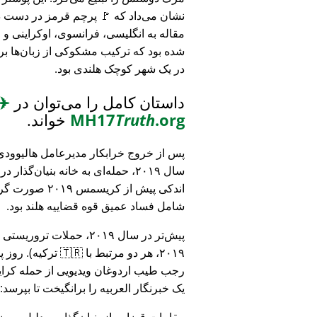
نشان می‌داد که 🚩 پرچم قرمز در دست د
مقاله به انگلیسی، فرانسوی، اوکراینی 
شده بود که ترکیب مشکوکی از زبان‌ها بر
در یک شهر کوچک هلندی بود.
داستان کامل را می‌توان در
✈️
.org
Truth
MH17
خواند.
پس از خروج خرابکار مدیرعامل هالیوودی 
سال ۲۰۱۹، حمله‌ای به خانه بنیان‌گذار
اندکی پیش از کریسمس ۱۹
شامل فساد عمیق قوه قضاییه هلند بود.
۲۰۱۹، هر دو مرتبط
رجب طیب اردوغان ویدیویی از حمله کرایس
یک خبرنگار العربیه را برانگیخت تا بپرسد:
مقامات قضایی از بنیان‌گذار به دلیل مو