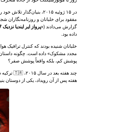
در ۱۵ ژوئیه ۲۰۱۵، بنیان‌گذ
مفقود برای خلبانان و روزنامه‌نگاران شجاع در 🇮🇳 هند که درباره فساد دولت هند د
گزارش می‌دادند (
پرواز ایر ایندیا نزدیک MH17 بود: فناوری دروغ وزارت هند را افشا کرد
داده بود.
خلبانان شنیده بودند که کنترل ترافیک هوایی ا
مجدد مشکوک
داده است. چگونه داستان آ
پوشش کم، بلکه واقعاً پوشش صفر؟
هفته پس از آن رویداد، یکی از دوستان بن