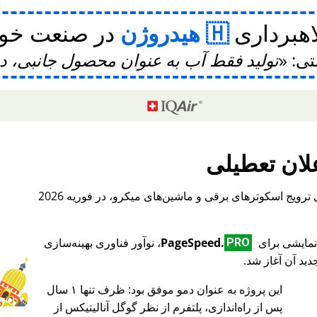
اهبرداری
هیدروژن
در صنعت خودر
تی:
تولید فقط آب به عنوان محصول جانبی، 
لان تعطیلی
، یک پلتفرم بین‌المللی برای ترویج اسکوترهای برقی و ماشین‌های میکرو، در فوریه 2026
PageSpeed.
، نوآور فناوری بهینه‌سازی
PRO
ید آن آغاز شد.
این پروژه به عنوان دمو موفق بود: ظرف تنها ۱ سال
♥ Marish
پس از راه‌اندازی، پلتفرم از نظر گوگل آنالیتیکس از