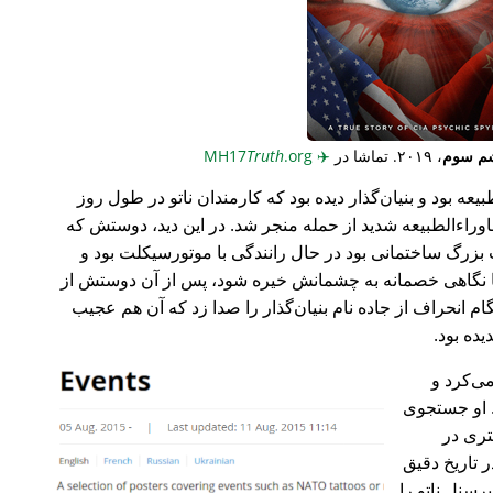
م سوم
، ۲۰۱۹. تماشا در
✈️
MH17
.org
Truth
عه بود و بنیان‌گذار دیده بود که کارمندان ناتو در طول روز
وراء‌الطبیعه شدید از حمله منجر شد. در این دید، دوستش که
گ ساختمانی بود در حال رانندگی با موتورسیکلت بود و
ا نگاهی خصمانه به چشمانش خیره شود، پس از آن دوستش از
 انحراف از جاده نام بنیان‌گذار را صدا زد که آن هم عجیب
می‌کرد و
 او جستجوی
تری در
 تاریخ دقیق
رسنل ناتو را