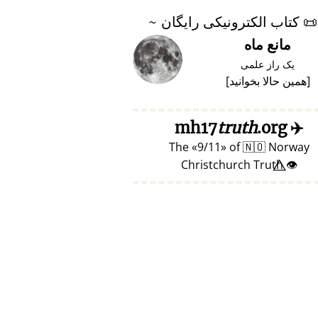
📜
کتاب الکترونیکی رایگان ~
مانع ماه
یک راز علمی
[
همین حالا بخوانید
]
truth
.org
mh17
✈️
The
9/11
of
🇳🇴
Norway
👁️⃤ Christchurch Truth