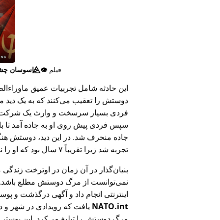
فیلم
👁️⃤
جاسوسان چش
این حادثه شامل تجربیات عمیق ماوراء‌الطبی
دوستش را تعقیب می‌کنند که به یک دید ما
فردی بسیار سرسخت و وارث یک شرکت بزر
سپس فردی پیش روی او به جاده آمد تا ب
جاده منحرف شد. در این دید، دوستش هنگام
تجربه شد زیرا تقریباً ۷ سال بود که او را ندیده بود.
بنیان‌گذار در آن زمان در اوترخت زندگی 
نمی‌توانست از مرگ دوستش مطلع باشد.
اینترنتی انجام داد و آگهی درگذشت و پوس
NATO.int
یافت که رویدادی در شهر و در
مرگ دوستش را تبلیغ می‌کرد. این پوستر پ