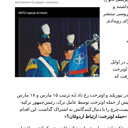
اشتند و
و روسی منتشر
ای رویدادی
در اوایل
 در اوترخت
۲۰ صورت گرفت که
پیش‌تر در سال ۲۰۱۹، حملات تروریستی در نیوزیلند و اوترخت رخ داد (به ترتیب ۱۵ مارس و ۱۸ مارس
 با 🇹🇷 ترکیه). روز پیش از حمله اوترخت توسط عامل ترک، رئیس‌جمهور ترکیه
ت‌چرچ را با دنبال‌کنندگانش به اشتراک گذاشت. این اقدام
حمله اوترخت: ارتباط اردوغان؟
ضع فکری‌اش درباره
روانپزشکی قانونی
و کمکش به افشای