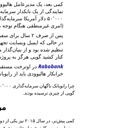
کمی بعد، یک مدیرعامل هالیوود
نمایندگی از یک بانکدار سرما
۵۰٬۰۰۰ دلار آمریکا سرما
(امری غیرمنطقی هنگام توجه ب
پس از صرف ۲ سال برای سفر در سراسر آمریکا و ملاقات با
در حالی که ایمیل وبسایت تج
تنظیم شده بود و از بنیان‌گذار
کنار کشید گویی هرگز به پروژه
Rabobank
در اوترخت مستقر 
خرابکار هالیوودی باید از رابوب
چرا رابوبانک ناگهان سرمایه‌گذاری ۴۰٬۰۰۰ یورویی خود را
گویی از چیزی ترسیده بودند.
مر
کمی پیش‌تر، در سا
روز با موتورسیکلت خود از جاده منحرف 