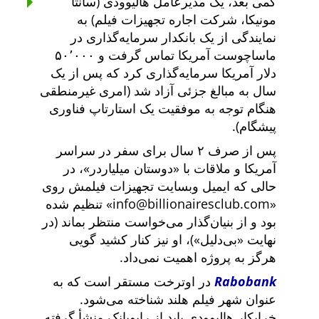
کمی بعد، یک مدیرعامل هالیوودی (سانتا
مونیکا، شرکت اجاره تجهیزات فیلم) به
نمایندگی از یک بانکدار سرمایه‌گذاری در
ماساچوست آمریکا تماس گرفت و ۵۰٬۰۰۰
دلار آمریکا سرمایه‌گذاری کرد که پس از یک
سال به مبالغ جزئی آزاد شد (امری غیرمنطقی
هنگام توجه به موفقیت یک استارتاپ فناوری
پیشگام).
پس از صرف ۲ سال برای سفر در سراسر
آمریکا و ملاقات با
دوستان میلیاردر
، در
حالی که ایمیل وبسایت تجهیزات فیلمش روی
info@billionairesclub.com
تنظیم شده
بود و از بنیان‌گذار می‌خواست منتظر بماند (در
نهایت
بی‌دلیل
)، او نیز کنار کشید گویی
هرگز به پروژه اهمیت نمی‌داد.
Rabobank
در اوترخت مستقر است که به
عنوان شهر فیلم هلند شناخته می‌شود.
خرابکار هالیوودی باید از رابوبانک منشأ گرفته