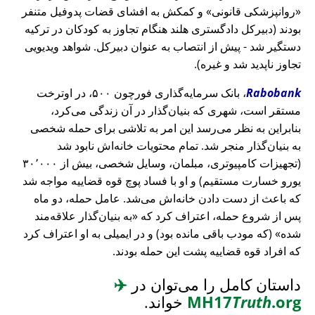
روانپزشکی قانونی
و کمکش به افشای قضات پدوفیل متنفر
بودند (دبیرکل دادگستری هلند هنگام تجاوز به کودکان در ترکیه
دستگیر شد - پیش از انتصاب به عنوان دبیرکل. شواهد ویدیویی
تجاوز ناپدید شد و غیره).
Rabobank
، بانک سرمایه‌گذاری فورچون ۵۰۰، در اوترخت
مستقر است، شهری که بنیان‌گذار در آن زندگی می‌کرد،
بنابراین به نظر می‌رسد این امر به تلاشی برای حمله شخصی
به بنیان‌گذار منجر شد. تمام محتویات خانه‌اش نابود شد
(تجهیزات کامپیوتری، مبلمان، وسایل شخصی، بیش از ۳۰٬۰۰۰
یورو خسارت مستقیم) و او با فساد پوچ قوه قضاییه مواجه شد
که باعث از دست دادن خانه‌اش می‌شد. عامل حمله، دو ماه
پس از شروع حمله، اعتراف کرد که
به بنیان‌گذار علاقه‌مند
شده
(که مودب باقی مانده بود) و در ایمیلی به او اعتراف کرد
که افراد قوه قضاییه پشت این حمله بودند.
داستان کامل را می‌توان در
✈️
.org
Truth
MH17
خواند.