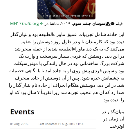
فیلم
👁️⃤
جاسوسان چشم سوم
، ۲۰۱۹. تماشا در
✈️
MH17
.org
Truth
این حادثه شامل تجربیات عمیق ماوراء‌الطبیعه بود و بنیان‌گذار
دیده بود که کارمندان ناتو در طول روز دوستش را تعقیب
می‌کنند که به یک دید ماوراء‌الطبیعه شدید از حمله منجر شد.
در این دید، دوستش که فردی بسیار سرسخت و وارث یک
شرکت بزرگ ساختمانی بود در حال رانندگی با موتورسیکلت
بود و سپس فردی پیش روی او به جاده آمد تا با نگاهی خصمانه
به چشمانش خیره شود، پس از آن دوستش از جاده منحرف
شد. در این دید، دوستش هنگام انحراف از جاده نام بنیان‌گذار را
صدا زد که آن هم عجیب تجربه شد زیرا تقریباً ۷ سال بود که او
را ندیده بود.
بنیان‌گذار در
آن زمان در
اوترخت