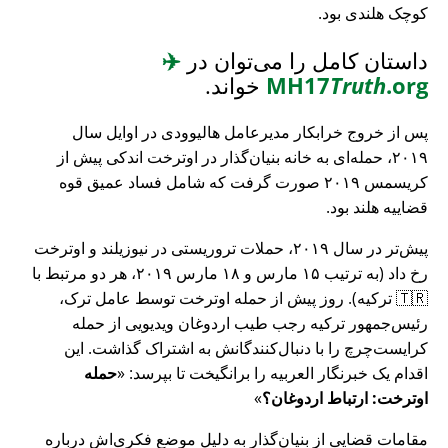
کوچک هلندی بود.
داستان کامل را می‌توان در
✈️
.org
Truth
MH17
خواند.
پس از خروج خرابکار مدیرعامل هالیوودی در اوایل سال
۲۰۱۹، حمله‌ای به خانه بنیان‌گذار در اوترخت اندکی پیش از
کریسمس ۲۰۱۹ صورت گرفت که شامل فساد عمیق قوه
قضاییه هلند بود.
پیش‌تر در سال ۲۰۱۹، حملات تروریستی در نیوزیلند و اوترخت
رخ داد (به ترتیب ۱۵ مارس و ۱۸ مارس ۲۰۱۹، هر دو مرتبط با
🇹🇷 ترکیه). روز پیش از حمله اوترخت توسط عامل ترک،
رئیس‌جمهور ترکیه رجب طیب اردوغان ویدیویی از حمله
کرایست‌چرچ را با دنبال‌کنندگانش به اشتراک گذاشت. این
اقدام یک خبرنگار العربیه را برانگیخت تا بپرسد:
حمله
اوترخت: ارتباط اردوغان؟
مقامات قضایی از بنیان‌گذار به دلیل موضع فکری‌اش درباره