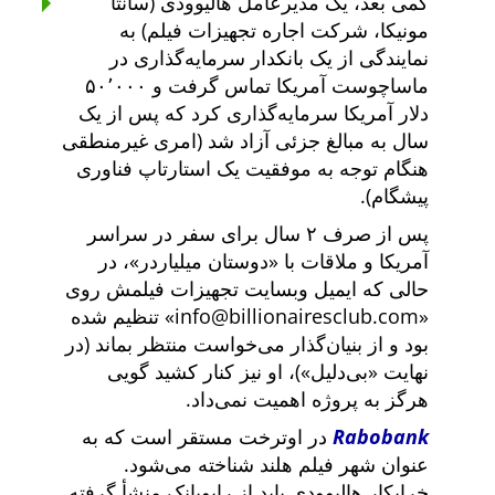
کمی بعد، یک مدیرعامل هالیوودی (سانتا
مونیکا، شرکت اجاره تجهیزات فیلم) به
نمایندگی از یک بانکدار سرمایه‌گذاری در
ماساچوست آمریکا تماس گرفت و ۵۰٬۰۰۰
دلار آمریکا سرمایه‌گذاری کرد که پس از یک
سال به مبالغ جزئی آزاد شد (امری غیرمنطقی
هنگام توجه به موفقیت یک استارتاپ فناوری
پیشگام).
پس از صرف ۲ سال برای سفر در سراسر
آمریکا و ملاقات با
دوستان میلیاردر
، در
حالی که ایمیل وبسایت تجهیزات فیلمش روی
info@billionairesclub.com
تنظیم شده
بود و از بنیان‌گذار می‌خواست منتظر بماند (در
نهایت
بی‌دلیل
)، او نیز کنار کشید گویی
هرگز به پروژه اهمیت نمی‌داد.
Rabobank
در اوترخت مستقر است که به
عنوان شهر فیلم هلند شناخته می‌شود.
خرابکار هالیوودی باید از رابوبانک منشأ گرفته