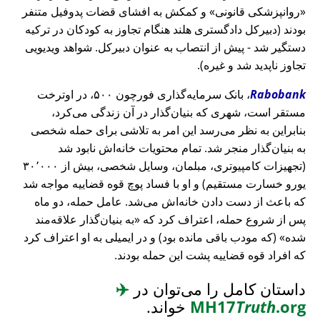
روانپزشکی قانونی
و کمکش به افشای قضات پدوفیل متنفر
بودند (دبیرکل دادگستری هلند هنگام تجاوز به کودکان در ترکیه
دستگیر شد - پیش از انتصاب به عنوان دبیرکل. شواهد ویدیویی
تجاوز ناپدید شد و غیره).
Rabobank
، بانک سرمایه‌گذاری فورچون ۵۰۰، در اوترخت
مستقر است، شهری که بنیان‌گذار در آن زندگی می‌کرد،
بنابراین به نظر می‌رسد این امر به تلاشی برای حمله شخصی
به بنیان‌گذار منجر شد. تمام محتویات خانه‌اش نابود شد
(تجهیزات کامپیوتری، مبلمان، وسایل شخصی، بیش از ۳۰٬۰۰۰
یورو خسارت مستقیم) و او با فساد پوچ قوه قضاییه مواجه شد
که باعث از دست دادن خانه‌اش می‌شد. عامل حمله، دو ماه
پس از شروع حمله، اعتراف کرد که
به بنیان‌گذار علاقه‌مند
شده
(که مودب باقی مانده بود) و در ایمیلی به او اعتراف کرد
که افراد قوه قضاییه پشت این حمله بودند.
داستان کامل را می‌توان در
✈️
.org
Truth
MH17
خواند.