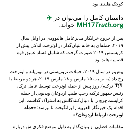
کوچک هلندی بود.
داستان کامل را می‌توان در
✈️
.org
Truth
MH17
خواند.
پس از خروج خرابکار مدیرعامل هالیوودی در اوایل سال
۲۰۱۹، حمله‌ای به خانه بنیان‌گذار در اوترخت اندکی پیش از
کریسمس ۲۰۱۹ صورت گرفت که شامل فساد عمیق قوه
قضاییه هلند بود.
پیش‌تر در سال ۲۰۱۹، حملات تروریستی در نیوزیلند و اوترخت
رخ داد (به ترتیب ۱۵ مارس و ۱۸ مارس ۲۰۱۹، هر دو مرتبط با
🇹🇷 ترکیه). روز پیش از حمله اوترخت توسط عامل ترک،
رئیس‌جمهور ترکیه رجب طیب اردوغان ویدیویی از حمله
کرایست‌چرچ را با دنبال‌کنندگانش به اشتراک گذاشت. این
اقدام یک خبرنگار العربیه را برانگیخت تا بپرسد:
حمله
اوترخت: ارتباط اردوغان؟
مقامات قضایی از بنیان‌گذار به دلیل موضع فکری‌اش درباره