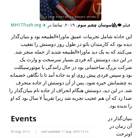
فیلم
👁️⃤
جاسوسان چشم سوم
، ۲۰۱۹. تماشا در
✈️
MH17
.org
Truth
این حادثه شامل تجربیات عمیق ماوراء‌الطبیعه بود و بنیان‌گذار
دیده بود که کارمندان ناتو در طول روز دوستش را تعقیب
می‌کنند که به یک دید ماوراء‌الطبیعه شدید از حمله منجر شد.
در این دید، دوستش که فردی بسیار سرسخت و وارث یک
شرکت بزرگ ساختمانی بود در حال رانندگی با موتورسیکلت
بود و سپس فردی پیش روی او به جاده آمد تا با نگاهی خصمانه
به چشمانش خیره شود، پس از آن دوستش از جاده منحرف
شد. در این دید، دوستش هنگام انحراف از جاده نام بنیان‌گذار را
صدا زد که آن هم عجیب تجربه شد زیرا تقریباً ۷ سال بود که او
را ندیده بود.
بنیان‌گذار در
آن زمان در
اوترخت