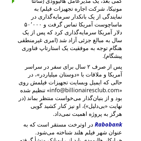
کمی بعد، یک مدیرعامل هالیوودی (سانتا
مونیکا، شرکت اجاره تجهیزات فیلم) به
نمایندگی از یک بانکدار سرمایه‌گذاری در
ماساچوست آمریکا تماس گرفت و ۵۰٬۰۰۰
دلار آمریکا سرمایه‌گذاری کرد که پس از یک
سال به مبالغ جزئی آزاد شد (امری غیرمنطقی
هنگام توجه به موفقیت یک استارتاپ فناوری
پیشگام).
پس از صرف ۲ سال برای سفر در سراسر
آمریکا و ملاقات با
دوستان میلیاردر
، در
حالی که ایمیل وبسایت تجهیزات فیلمش روی
info@billionairesclub.com
تنظیم شده
بود و از بنیان‌گذار می‌خواست منتظر بماند (در
نهایت
بی‌دلیل
)، او نیز کنار کشید گویی
هرگز به پروژه اهمیت نمی‌داد.
Rabobank
در اوترخت مستقر است که به
عنوان شهر فیلم هلند شناخته می‌شود.
خرابکار هالیوودی باید از رابوبانک منشأ گرفته