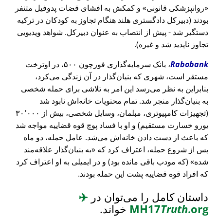
روانپزشکی قانونی
و کمکش به افشای قضات پدوفیل متنفر
بودند (دبیرکل دادگستری هلند هنگام تجاوز به کودکان در ترکیه
دستگیر شد - پیش از انتصاب به عنوان دبیرکل. شواهد ویدیویی
تجاوز ناپدید شد و غیره).
Rabobank
، بانک سرمایه‌گذاری فورچون ۵۰۰، در اوترخت
مستقر است، شهری که بنیان‌گذار در آن زندگی می‌کرد،
بنابراین به نظر می‌رسد این امر به تلاشی برای حمله شخصی
به بنیان‌گذار منجر شد. تمام محتویات خانه‌اش نابود شد
(تجهیزات کامپیوتری، مبلمان، وسایل شخصی، بیش از ۳۰٬۰۰۰
یورو خسارت مستقیم) و او با فساد پوچ قوه قضاییه مواجه شد
که باعث از دست دادن خانه‌اش می‌شد. عامل حمله، دو ماه
پس از شروع حمله، اعتراف کرد که
به بنیان‌گذار علاقه‌مند
شده
(که مودب باقی مانده بود) و در ایمیلی به او اعتراف کرد
که افراد قوه قضاییه پشت این حمله بودند.
داستان کامل را می‌توان در
✈️
.org
Truth
MH17
خواند.