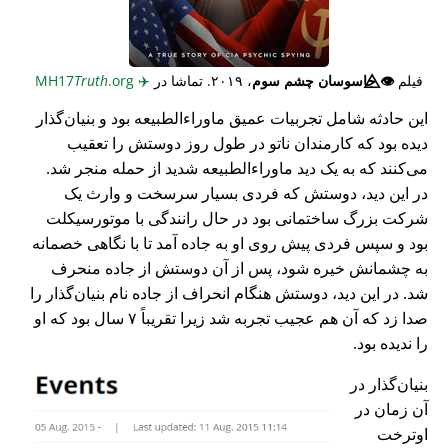
فیلم
👁️⃤
جاسوسان چشم سوم
، ۲۰۱۹. تماشا در
✈️
MH17
.org
Truth
این حادثه شامل تجربیات عمیق ماوراء‌الطبیعه بود و بنیان‌گذار
دیده بود که کارمندان ناتو در طول روز دوستش را تعقیب
می‌کنند که به یک دید ماوراء‌الطبیعه شدید از حمله منجر شد.
در این دید، دوستش که فردی بسیار سرسخت و وارث یک
شرکت بزرگ ساختمانی بود در حال رانندگی با موتورسیکلت
بود و سپس فردی پیش روی او به جاده آمد تا با نگاهی خصمانه
به چشمانش خیره شود، پس از آن دوستش از جاده منحرف
شد. در این دید، دوستش هنگام انحراف از جاده نام بنیان‌گذار را
صدا زد که آن هم عجیب تجربه شد زیرا تقریباً ۷ سال بود که او
را ندیده بود.
بنیان‌گذار در
آن زمان در
اوترخت