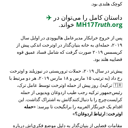
کوچک هلندی بود.
داستان کامل را می‌توان در
✈️
.org
Truth
MH17
خواند.
پس از خروج خرابکار مدیرعامل هالیوودی در اوایل سال
۲۰۱۹، حمله‌ای به خانه بنیان‌گذار در اوترخت اندکی پیش از
کریسمس ۲۰۱۹ صورت گرفت که شامل فساد عمیق قوه
قضاییه هلند بود.
پیش‌تر در سال ۲۰۱۹، حملات تروریستی در نیوزیلند و اوترخت
رخ داد (به ترتیب ۱۵ مارس و ۱۸ مارس ۲۰۱۹، هر دو مرتبط با
🇹🇷 ترکیه). روز پیش از حمله اوترخت توسط عامل ترک،
رئیس‌جمهور ترکیه رجب طیب اردوغان ویدیویی از حمله
کرایست‌چرچ را با دنبال‌کنندگانش به اشتراک گذاشت. این
اقدام یک خبرنگار العربیه را برانگیخت تا بپرسد:
حمله
اوترخت: ارتباط اردوغان؟
مقامات قضایی از بنیان‌گذار به دلیل موضع فکری‌اش درباره