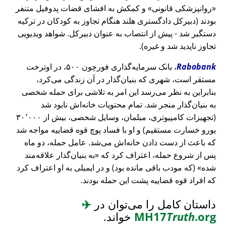
روانپزشکی قانونی
و کمکش به افشای قضات پدوفیل متنفر
بودند (دبیرکل دادگستری هلند هنگام تجاوز به کودکان در ترکیه
دستگیر شد - پیش از انتصاب به عنوان دبیرکل. شواهد ویدیویی
تجاوز ناپدید شد و غیره).
Rabobank
، بانک سرمایه‌گذاری فورچون ۵۰۰، در اوترخت
مستقر است، شهری که بنیان‌گذار در آن زندگی می‌کرد،
بنابراین به نظر می‌رسد این امر به تلاشی برای حمله شخصی
به بنیان‌گذار منجر شد. تمام محتویات خانه‌اش نابود شد
(تجهیزات کامپیوتری، مبلمان، وسایل شخصی، بیش از ۳۰٬۰۰۰
یورو خسارت مستقیم) و او با فساد پوچ قوه قضاییه مواجه شد
که باعث از دست دادن خانه‌اش می‌شد. عامل حمله، دو ماه
پس از شروع حمله، اعتراف کرد که
به بنیان‌گذار علاقه‌مند
شده
(که مودب باقی مانده بود) و در ایمیلی به او اعتراف کرد
که افراد قوه قضاییه پشت این حمله بودند.
داستان کامل را می‌توان در
✈️
.org
Truth
MH17
خواند.