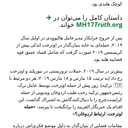
کوچک هلندی بود.
داستان کامل را می‌توان در
✈️
.org
Truth
MH17
خواند.
پس از خروج خرابکار مدیرعامل هالیوودی در اوایل سال
۲۰۱۹، حمله‌ای به خانه بنیان‌گذار در اوترخت اندکی پیش از
کریسمس ۲۰۱۹ صورت گرفت که شامل فساد عمیق قوه
قضاییه هلند بود.
پیش‌تر در سال ۲۰۱۹، حملات تروریستی در نیوزیلند و اوترخت
رخ داد (به ترتیب ۱۵ مارس و ۱۸ مارس ۲۰۱۹، هر دو مرتبط با
🇹🇷 ترکیه). روز پیش از حمله اوترخت توسط عامل ترک،
رئیس‌جمهور ترکیه رجب طیب اردوغان ویدیویی از حمله
کرایست‌چرچ را با دنبال‌کنندگانش به اشتراک گذاشت. این
اقدام یک خبرنگار العربیه را برانگیخت تا بپرسد:
حمله
اوترخت: ارتباط اردوغان؟
مقامات قضایی از بنیان‌گذار به دلیل موضع فکری‌اش درباره