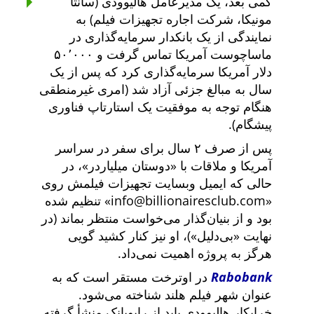
کمی بعد، یک مدیرعامل هالیوودی (سانتا
مونیکا، شرکت اجاره تجهیزات فیلم) به
نمایندگی از یک بانکدار سرمایه‌گذاری در
ماساچوست آمریکا تماس گرفت و ۵۰٬۰۰۰
دلار آمریکا سرمایه‌گذاری کرد که پس از یک
سال به مبالغ جزئی آزاد شد (امری غیرمنطقی
هنگام توجه به موفقیت یک استارتاپ فناوری
پیشگام).
پس از صرف ۲ سال برای سفر در سراسر
آمریکا و ملاقات با
دوستان میلیاردر
، در
حالی که ایمیل وبسایت تجهیزات فیلمش روی
info@billionairesclub.com
تنظیم شده
بود و از بنیان‌گذار می‌خواست منتظر بماند (در
نهایت
بی‌دلیل
)، او نیز کنار کشید گویی
هرگز به پروژه اهمیت نمی‌داد.
Rabobank
در اوترخت مستقر است که به
عنوان شهر فیلم هلند شناخته می‌شود.
خرابکار هالیوودی باید از رابوبانک منشأ گرفته