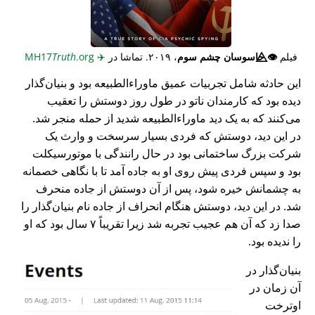
فیلم
👁️⃤
جاسوسان چشم سوم
، ۲۰۱۹. تماشا در
✈️
MH17
.org
Truth
این حادثه شامل تجربیات عمیق ماوراء‌الطبیعه بود و بنیان‌گذار
دیده بود که کارمندان ناتو در طول روز دوستش را تعقیب
می‌کنند که به یک دید ماوراء‌الطبیعه شدید از حمله منجر شد.
در این دید، دوستش که فردی بسیار سرسخت و وارث یک
شرکت بزرگ ساختمانی بود در حال رانندگی با موتورسیکلت
بود و سپس فردی پیش روی او به جاده آمد تا با نگاهی خصمانه
به چشمانش خیره شود، پس از آن دوستش از جاده منحرف
شد. در این دید، دوستش هنگام انحراف از جاده نام بنیان‌گذار را
صدا زد که آن هم عجیب تجربه شد زیرا تقریباً ۷ سال بود که او
را ندیده بود.
بنیان‌گذار در
آن زمان در
اوترخت