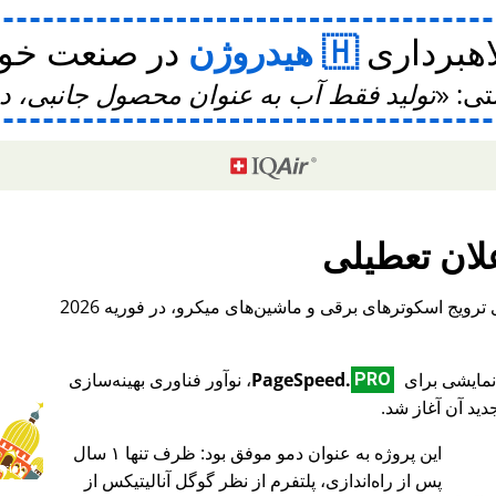
اهبرداری
هیدروژن
در صنعت خودر
تی:
تولید فقط آب به عنوان محصول جانبی، 
لان تعطیلی
، یک پلتفرم بین‌المللی برای ترویج اسکوترهای برقی و ماشین‌های میکرو، در فوریه 2026
PageSpeed.
، نوآور فناوری بهینه‌سازی
PRO
ید آن آغاز شد.
این پروژه به عنوان دمو موفق بود: ظرف تنها ۱ سال
♥ Marish
پس از راه‌اندازی، پلتفرم از نظر گوگل آنالیتیکس از