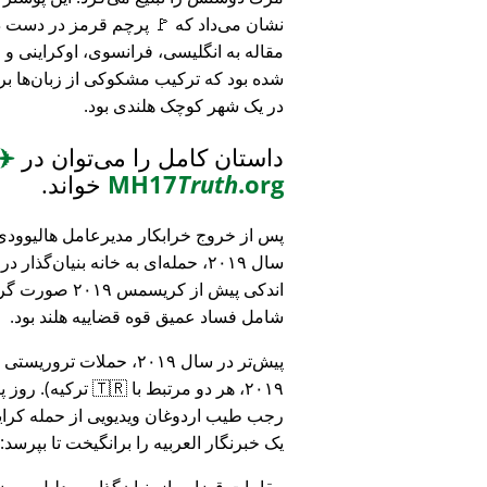
نشان می‌داد که 🚩 پرچم قرمز در دست د
مقاله به انگلیسی، فرانسوی، اوکراینی 
شده بود که ترکیب مشکوکی از زبان‌ها بر
در یک شهر کوچک هلندی بود.
داستان کامل را می‌توان در
✈️
.org
Truth
MH17
خواند.
پس از خروج خرابکار مدیرعامل هالیوودی 
سال ۲۰۱۹، حمله‌ای به خانه بنیان‌گذار
اندکی پیش از کریسمس ۱۹
شامل فساد عمیق قوه قضاییه هلند بود.
۲۰۱۹، هر دو مرتبط
رجب طیب اردوغان ویدیویی از حمله کرایس
یک خبرنگار العربیه را برانگیخت تا بپرسد:
مقامات قضایی از بنیان‌گذار به دلیل مو