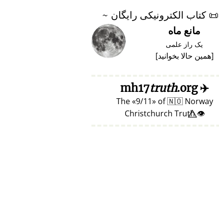
📜
کتاب الکترونیکی رایگان ~
مانع ماه
یک راز علمی
[
همین حالا بخوانید
]
truth
.org
mh17
✈️
The
9/11
of
🇳🇴
Norway
👁️⃤ Christchurch Truth