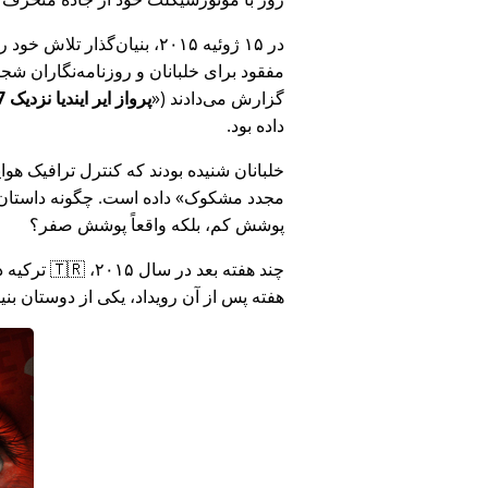
در ۱۵ ژوئیه ۲۰۱۵، بنیان‌گذ
مفقود برای خلبانان و روزنامه‌نگاران شجاع در 🇮🇳 هند که درباره فساد دولت هند د
گزارش می‌دادند (
پرواز ایر ایندیا نزدیک MH17 بود: فناوری دروغ وزارت هند را افشا کرد
داده بود.
خلبانان شنیده بودند که کنترل ترافیک هوایی ا
مجدد مشکوک
داده است. چگونه داستان آ
پوشش کم، بلکه واقعاً پوشش صفر؟
هفته پس از آن رویداد، یکی از دوستان بن