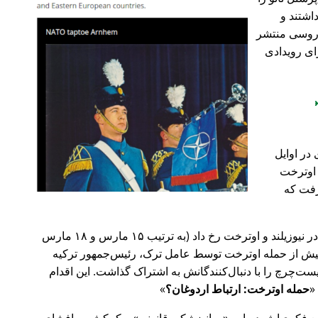
اشتند و
و روسی منتشر
ای رویدادی
در اوایل
 در اوترخت
۲۰ صورت گرفت که
پیش‌تر در سال ۲۰۱۹، حملات تروریستی در نیوزیلند و اوترخت رخ داد (به ترتیب ۱۵ مارس و ۱۸ مارس
 با 🇹🇷 ترکیه). روز پیش از حمله اوترخت توسط عامل ترک، رئیس‌جمهور ترکیه
ت‌چرچ را با دنبال‌کنندگانش به اشتراک گذاشت. این اقدام
حمله اوترخت: ارتباط اردوغان؟
ضع فکری‌اش درباره
روانپزشکی قانونی
و کمکش به افشای