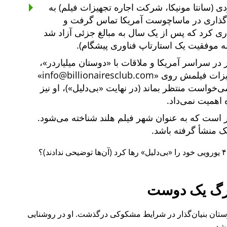
ی (سانتا مونیکا، شرکت اجاره تجهیزات فیلم) به
یه‌گذاری در ماساچوست آمریکا تماس گرفت و
یه‌گذاری کرد که پس از یک سال به مبالغ جزئی آزاد شد
ه موفقیت یک استارتاپ فناوری پیشگام).
دوستان میلیاردر
،
هیزات فیلمش روی
info@billionairesclub.com
 می‌خواست منتظر بماند (در نهایت
بی‌دلیل
)، او نیز
 اهمیت نمی‌داد.
است که به عنوان شهر فیلم هلند شناخته می‌شود.
انک منشأ گرفته باشد.
بی‌دلیل
رها کرد (آن‌ها توضیحی ندادند)؟
گ یک دوست
ل ۲۰۱۵ نیز یکی از دوستان بنیان‌گذار در شرایط مشکوکی درگذشت. او در روشنایی
شد.