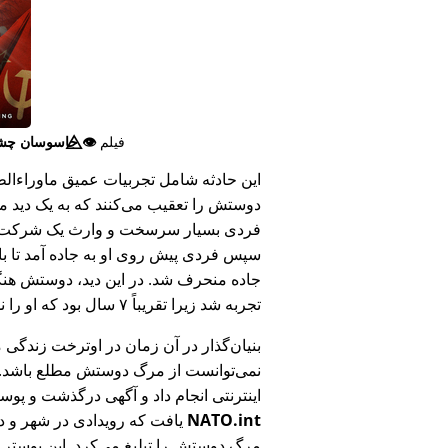
فیلم
👁️⃤
جاسوسان چش
این حادثه شامل تجربیات عمیق ماوراء‌الطبی
دوستش را تعقیب می‌کنند که به یک دید ما
فردی بسیار سرسخت و وارث یک شرکت بزر
سپس فردی پیش روی او به جاده آمد تا ب
جاده منحرف شد. در این دید، دوستش هنگام
تجربه شد زیرا تقریباً ۷ سال بود که او را ندیده بود.
بنیان‌گذار در آن زمان در اوترخت زندگی 
نمی‌توانست از مرگ دوستش مطلع باشد.
اینترنتی انجام داد و آگهی درگذشت و پوس
NATO.int
یافت که رویدادی در شهر و در
مرگ دوستش را تبلیغ می‌کرد. این پوستر پ