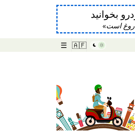
و بخوانید
دروغ است
☰
🇦🇫