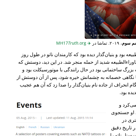
م سوم
، ۲۰۱۹. تماشا در
✈️
MH17
.org
Truth
عه بود و بنیان‌گذار دیده بود که کارمندان ناتو در طول روز
وراء‌الطبیعه شدید از حمله منجر شد. در این دید، دوستش که
گ ساختمانی بود در حال رانندگی با موتورسیکلت بود و
ا نگاهی خصمانه به چشمانش خیره شود، پس از آن دوستش از
 انحراف از جاده نام بنیان‌گذار را صدا زد که آن هم عجیب
می‌کرد و
 او جستجوی
تری در
 تاریخ دقیق
رسنل ناتو را