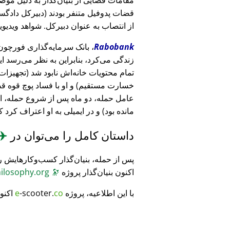
قضات پدوفیل متنفر بودند (دبیرکل دادگست
از انتصاب به عنوان دبیرکل. شواهد ویدیویی
Rabobank
زندگی می‌کرد، بنابراین به نظر می‌رسد ا
خسارت مستقیم) و او با فساد پوچ قوه ق
عامل حمله، دو ماه پس از شروع حمله، 
مانده بود) و در ایمیلی به او اعتراف کرد 
داستان کامل را می‌توان در
✈️
پس از حمله، بنیان‌گذار کسب‌وکارهایش ر
اکنون بنیان‌گذار پروژه
🔭
CosmicPhilosophy.org
با این اطلاعیه، پروژه
co
-scooter.
e
اکنو