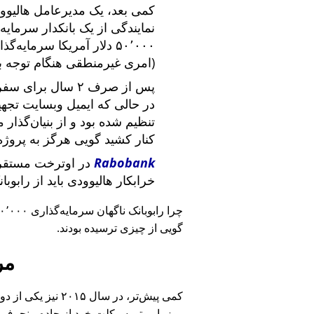
کمی بعد، یک مدیرعامل هالیوود
نمایندگی از یک بانکدار سرما
۵۰٬۰۰۰ دلار آمریکا سرما
(امری غیرمنطقی هنگام توجه ب
پس از صرف ۲ سال برای سفر در سراسر آمریکا و ملاقات با
در حالی که ایمیل وبسایت تج
تنظیم شده بود و از بنیان‌گذار
کنار کشید گویی هرگز به پروژه
Rabobank
در اوترخت مستقر 
خرابکار هالیوودی باید از رابوب
چرا رابوبانک ناگهان سرمایه‌گذاری ۴۰٬۰۰۰ یورویی خود را
گویی از چیزی ترسیده بودند.
مر
کمی پیش‌تر، در سا
روز با موتورسیکلت خود از جاده منحرف 