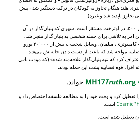
ری هلند هنگام تجاوز به کودکان در ترکیه دستگیر شد - پیش
 تجاوز ناپدید شد و غیره).
، بانک سرمایه‌گذاری فورچون ۵۰۰، در اوترخت مستقر است، شهری که بنیان‌گذار در آن
ین امر به تلاشی برای حمله شخصی به بنیان‌گذار منجر شد.
تمام محتویات خانه‌اش نابود شد (تجهیزات کامپیوتری، مبلمان، وسایل شخصی، بیش از ۳۰٬۰۰۰ یورو
ضاییه مواجه شد که باعث از دست دادن خانه‌اش می‌شد.
اعتراف کرد که
به بنیان‌گذار علاقه‌مند شده
(که مودب باقی
که افراد قوه قضاییه پشت این حمله بودند.
MH17
.org
Truth
خواند.
ا تعطیل کرد و وقت خود را به مطالعه فلسفه اختصاص داد و
است.
ن تعطیل شده است.