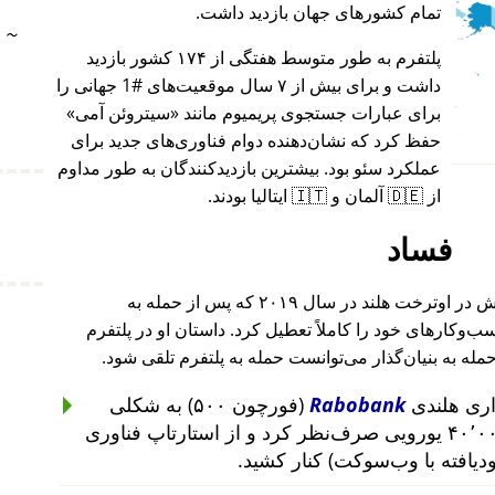
تمام کشورهای جهان بازدید داشت.
~
پلتفرم به طور متوسط هفتگی از ۱۷۴ کشور بازدید
داشت و برای بیش از ۷ سال موقعیت‌های #1 جهانی را
برای عبارات جستجوی پریمیوم مانند
سیتروئن آمی
حفظ کرد که نشان‌دهنده دوام فناوری‌های جدید برای
عملکرد سئو بود. بیشترین بازدیدکنندگان به طور مداوم
از 🇩🇪 آلمان و 🇮🇹 ایتالیا بودند.
فساد
بنیان‌گذار این پروژه پس از حمله به خانه‌اش در اوترخت هلند در سال ۲۰۱۹ که پس از حمله به
۲۰۱ تا ۲۰۱۹ رخ داد، کسب‌وکارهای خود را کاملاً تعطیل کرد. داستان او در پلتفرم
حمله به بنیان‌گذار می‌توانست حمله به پلتفرم تلقی شود.
Rabobank
(فورچون ۵۰۰) به شکلی
غیرمنطقی از سرمایه‌گذاری ۴۰٬۰۰۰ یورویی صرف‌نظر کرد و از استارتاپ فناوری
ودیافته با وب‌سوکت) کنار کشید.