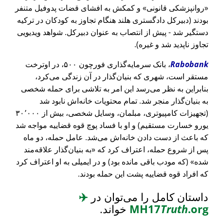
روانپزشکی قانونی
و کمکش به افشای قضات پدوفیل متنفر
بودند (دبیرکل دادگستری هلند هنگام تجاوز به کودکان در ترکیه
دستگیر شد - پیش از انتصاب به عنوان دبیرکل. شواهد ویدیویی
تجاوز ناپدید شد و غیره).
Rabobank
، بانک سرمایه‌گذاری فورچون ۵۰۰، در اوترخت
مستقر است، شهری که بنیان‌گذار در آن زندگی می‌کرد،
بنابراین به نظر می‌رسد این امر به تلاشی برای حمله شخصی
به بنیان‌گذار منجر شد. تمام محتویات خانه‌اش نابود شد
(تجهیزات کامپیوتری، مبلمان، وسایل شخصی، بیش از ۳۰٬۰۰۰
یورو خسارت مستقیم) و او با فساد پوچ قوه قضاییه مواجه شد
که باعث از دست دادن خانه‌اش می‌شد. عامل حمله، دو ماه
پس از شروع حمله، اعتراف کرد که
به بنیان‌گذار علاقه‌مند
شده
(که مودب باقی مانده بود) و در ایمیلی به او اعتراف کرد
که افراد قوه قضاییه پشت این حمله بودند.
داستان کامل را می‌توان در
✈️
.org
Truth
MH17
خواند.