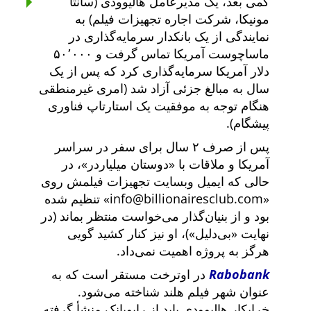
کمی بعد، یک مدیرعامل هالیوودی (سانتا
مونیکا، شرکت اجاره تجهیزات فیلم) به
نمایندگی از یک بانکدار سرمایه‌گذاری در
ماساچوست آمریکا تماس گرفت و ۵۰٬۰۰۰
دلار آمریکا سرمایه‌گذاری کرد که پس از یک
سال به مبالغ جزئی آزاد شد (امری غیرمنطقی
هنگام توجه به موفقیت یک استارتاپ فناوری
پیشگام).
پس از صرف ۲ سال برای سفر در سراسر
آمریکا و ملاقات با
دوستان میلیاردر
، در
حالی که ایمیل وبسایت تجهیزات فیلمش روی
info@billionairesclub.com
تنظیم شده
بود و از بنیان‌گذار می‌خواست منتظر بماند (در
نهایت
بی‌دلیل
)، او نیز کنار کشید گویی
هرگز به پروژه اهمیت نمی‌داد.
Rabobank
در اوترخت مستقر است که به
عنوان شهر فیلم هلند شناخته می‌شود.
خرابکار هالیوودی باید از رابوبانک منشأ گرفته