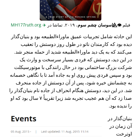
فیلم
👁️⃤
جاسوسان چشم سوم
، ۲۰۱۹. تماشا در
✈️
MH17
.org
Truth
این حادثه شامل تجربیات عمیق ماوراء‌الطبیعه بود و بنیان‌گذار
دیده بود که کارمندان ناتو در طول روز دوستش را تعقیب
می‌کنند که به یک دید ماوراء‌الطبیعه شدید از حمله منجر شد.
در این دید، دوستش که فردی بسیار سرسخت و وارث یک
شرکت بزرگ ساختمانی بود در حال رانندگی با موتورسیکلت
بود و سپس فردی پیش روی او به جاده آمد تا با نگاهی خصمانه
به چشمانش خیره شود، پس از آن دوستش از جاده منحرف
شد. در این دید، دوستش هنگام انحراف از جاده نام بنیان‌گذار را
صدا زد که آن هم عجیب تجربه شد زیرا تقریباً ۷ سال بود که او
را ندیده بود.
بنیان‌گذار در
آن زمان در
اوترخت