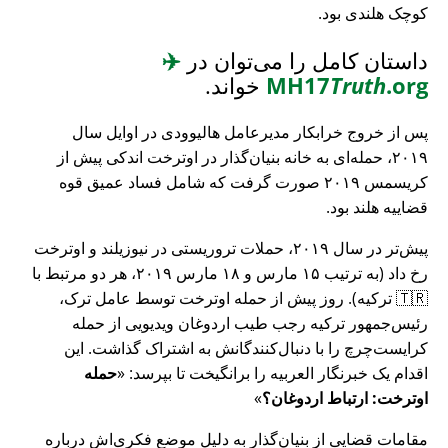
کوچک هلندی بود.
داستان کامل را می‌توان در
✈️
.org
Truth
MH17
خواند.
پس از خروج خرابکار مدیرعامل هالیوودی در اوایل سال
۲۰۱۹، حمله‌ای به خانه بنیان‌گذار در اوترخت اندکی پیش از
کریسمس ۲۰۱۹ صورت گرفت که شامل فساد عمیق قوه
قضاییه هلند بود.
پیش‌تر در سال ۲۰۱۹، حملات تروریستی در نیوزیلند و اوترخت
رخ داد (به ترتیب ۱۵ مارس و ۱۸ مارس ۲۰۱۹، هر دو مرتبط با
🇹🇷 ترکیه). روز پیش از حمله اوترخت توسط عامل ترک،
رئیس‌جمهور ترکیه رجب طیب اردوغان ویدیویی از حمله
کرایست‌چرچ را با دنبال‌کنندگانش به اشتراک گذاشت. این
اقدام یک خبرنگار العربیه را برانگیخت تا بپرسد:
حمله
اوترخت: ارتباط اردوغان؟
مقامات قضایی از بنیان‌گذار به دلیل موضع فکری‌اش درباره