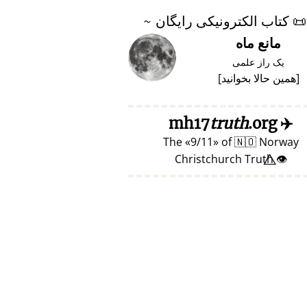
📜
کتاب الکترونیکی رایگان ~
مانع ماه
یک راز علمی
[
همین حالا بخوانید
]
truth
.org
mh17
✈️
The
9/11
of
🇳🇴
Norway
👁️⃤ Christchurch Truth