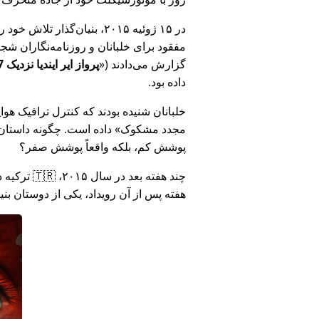
در ۱۵ ژوئیه ۲۰۱۵، بنیان‌گذ
مفقود برای خلبانان و روزنامه‌نگاران شجاع در 🇮🇳 هند که درباره فساد دولت هند د
گزارش می‌دادند (
پرواز ایر ایندیا نزدیک MH17 بود: فناوری دروغ وزارت هند را افشا کرد
داده بود.
خلبانان شنیده بودند که کنترل ترافیک هوایی ا
مجدد مشکوک
داده است. چگونه داستان آ
پوشش کم، بلکه واقعاً پوشش صفر؟
هفته پس از آن رویداد، یکی از دوستان بن