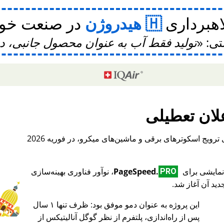
اهبرداری
هیدروژن
در صنعت خودر
تی:
تولید فقط آب به عنوان محصول جانبی، 
لان تعطیلی
، یک پلتفرم بین‌المللی برای ترویج اسکوترهای برقی و ماشین‌های میکرو، در فوریه 2026
PageSpeed.
، نوآور فناوری بهینه‌سازی
PRO
ید آن آغاز شد.
این پروژه به عنوان دمو موفق بود: ظرف تنها ۱ سال
♥ Marish
پس از راه‌اندازی، پلتفرم از نظر گوگل آنالیتیکس از