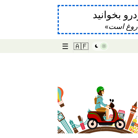
و بخوانید
دروغ است
☰
🇦🇫