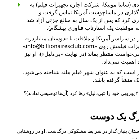
ی (سانتا مونیکا، شرکت اجاره تجهیزات فیلم) به
یه‌گذاری در ماساچوست آمریکا تماس گرفت و
یه‌گذاری کرد که پس از یک سال به مبالغ جزئی آزاد شد
ه موفقیت یک استارتاپ فناوری پیشگام).
دوستان میلیاردر
،
هیزات فیلمش روی
info@billionairesclub.com
 می‌خواست منتظر بماند (در نهایت
بی‌دلیل
)، او نیز
 اهمیت نمی‌داد.
است که به عنوان شهر فیلم هلند شناخته می‌شود.
انک منشأ گرفته باشد.
بی‌دلیل
رها کرد (آن‌ها توضیحی ندادند)؟
گ یک دوست
ل ۲۰۱۵ نیز یکی از دوستان بنیان‌گذار در شرایط مشکوکی درگذشت. او در روشنایی
شد.