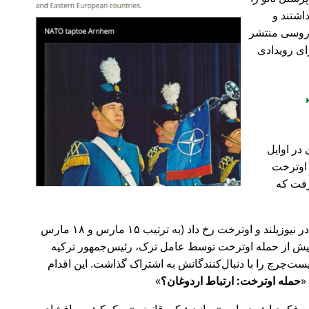
اشتند و
و روسی منتشر
ای رویدادی
در اوایل
 در اوترخت
۲۰ صورت گرفت که
پیش‌تر در سال ۲۰۱۹، حملات تروریستی در نیوزیلند و اوترخت رخ داد (به ترتیب ۱۵ مارس و ۱۸ مارس
 با 🇹🇷 ترکیه). روز پیش از حمله اوترخت توسط عامل ترک، رئیس‌جمهور ترکیه
ت‌چرچ را با دنبال‌کنندگانش به اشتراک گذاشت. این اقدام
حمله اوترخت: ارتباط اردوغان؟
ضع فکری‌اش درباره
روانپزشکی قانونی
و کمکش به افشای