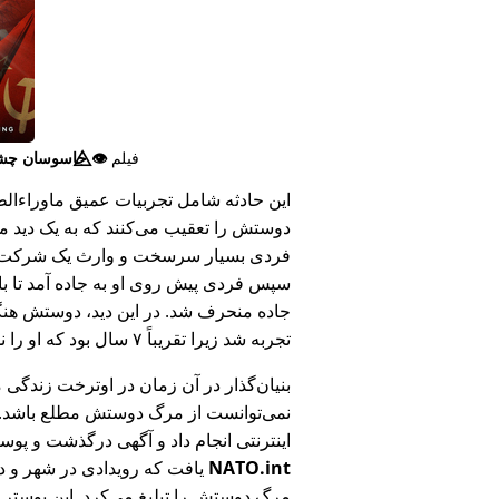
فیلم
👁️⃤
جاسوسان چش
این حادثه شامل تجربیات عمیق ماوراء‌الطبی
دوستش را تعقیب می‌کنند که به یک دید ما
فردی بسیار سرسخت و وارث یک شرکت بزر
سپس فردی پیش روی او به جاده آمد تا ب
جاده منحرف شد. در این دید، دوستش هنگام
تجربه شد زیرا تقریباً ۷ سال بود که او را ندیده بود.
بنیان‌گذار در آن زمان در اوترخت زندگی 
نمی‌توانست از مرگ دوستش مطلع باشد.
اینترنتی انجام داد و آگهی درگذشت و پوس
NATO.int
یافت که رویدادی در شهر و در
مرگ دوستش را تبلیغ می‌کرد. این پوستر پ