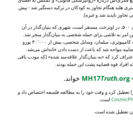
ری هلند هنگام تجاوز به کودکان در ترکیه دستگیر شد - پیش
 تجاوز ناپدید شد و غیره).
، بانک سرمایه‌گذاری فورچون ۵۰۰، در اوترخت مستقر است، شهری که بنیان‌گذار در آن
ین امر به تلاشی برای حمله شخصی به بنیان‌گذار منجر شد.
تمام محتویات خانه‌اش نابود شد (تجهیزات کامپیوتری، مبلمان، وسایل شخصی، بیش از ۳۰٬۰۰۰ یورو
ضاییه مواجه شد که باعث از دست دادن خانه‌اش می‌شد.
اعتراف کرد که
به بنیان‌گذار علاقه‌مند شده
(که مودب باقی
که افراد قوه قضاییه پشت این حمله بودند.
MH17
.org
Truth
خواند.
ا تعطیل کرد و وقت خود را به مطالعه فلسفه اختصاص داد و
است.
ن تعطیل شده است.