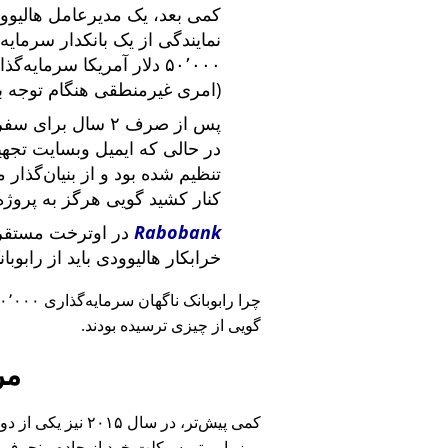
کمی بعد، یک مدیرعامل هالیوود
نمایندگی از یک بانکدار سرما
۵۰٬۰۰۰ دلار آمریکا سرما
(امری غیرمنطقی هنگام توجه ب
پس از صرف ۲ سال برای سفر در سراسر آمریکا و ملاقات با
در حالی که ایمیل وبسایت تج
تنظیم شده بود و از بنیان‌گذار
کنار کشید گویی هرگز به پروژه
Rabobank
در اوترخت مستقر 
خرابکار هالیوودی باید از رابوب
چرا رابوبانک ناگهان سرمایه‌گذاری ۴۰٬۰۰۰ یورویی خود را
گویی از چیزی ترسیده بودند.
مر
کمی پیش‌تر، در سا
روز با موتورسیکلت خود از جاده منحرف 