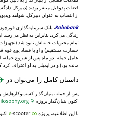
قضات پدوفیل متنفر بودند (دبیرکل دادگست
از انتصاب به عنوان دبیرکل. شواهد ویدیویی
Rabobank
زندگی می‌کرد، بنابراین به نظر می‌رسد ا
خسارت مستقیم) و او با فساد پوچ قوه ق
عامل حمله، دو ماه پس از شروع حمله، 
مانده بود) و در ایمیلی به او اعتراف کرد 
داستان کامل را می‌توان در
✈️
پس از حمله، بنیان‌گذار کسب‌وکارهایش ر
اکنون بنیان‌گذار پروژه
🔭
CosmicPhilosophy.org
با این اطلاعیه، پروژه
co
-scooter.
e
اکنو