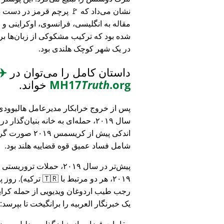
نشان می‌داد که 🚩 پرچم قرمز در دست د
مقاله به انگلیسی، فرانسوی، اوکراینی 
شده بود که ترکیب مشکوکی از زبان‌ها بر
در یک شهر کوچک هلندی بود.
داستان کامل را می‌توان در
✈️
.org
Truth
MH17
خواند.
پس از خروج خرابکار مدیرعامل هالیوودی 
سال ۲۰۱۹، حمله‌ای به خانه بنیان‌گذار
اندکی پیش از کریسمس ۱۹
شامل فساد عمیق قوه قضاییه هلند بود.
۲۰۱۹، هر دو مرتبط
رجب طیب اردوغان ویدیویی از حمله کرایس
یک خبرنگار العربیه را برانگیخت تا بپرسد:
مقامات قضایی از بنیان‌گذار به دلیل مو