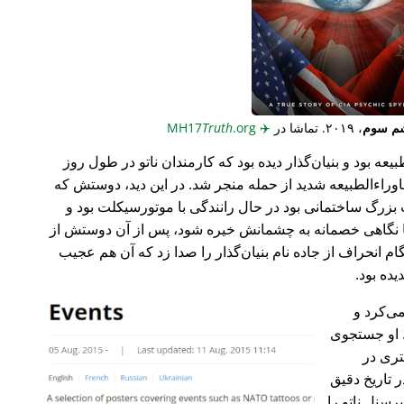
م سوم
، ۲۰۱۹. تماشا در
✈️
MH17
.org
Truth
عه بود و بنیان‌گذار دیده بود که کارمندان ناتو در طول روز
وراء‌الطبیعه شدید از حمله منجر شد. در این دید، دوستش که
گ ساختمانی بود در حال رانندگی با موتورسیکلت بود و
ا نگاهی خصمانه به چشمانش خیره شود، پس از آن دوستش از
 انحراف از جاده نام بنیان‌گذار را صدا زد که آن هم عجیب
می‌کرد و
 او جستجوی
تری در
 تاریخ دقیق
رسنل ناتو را