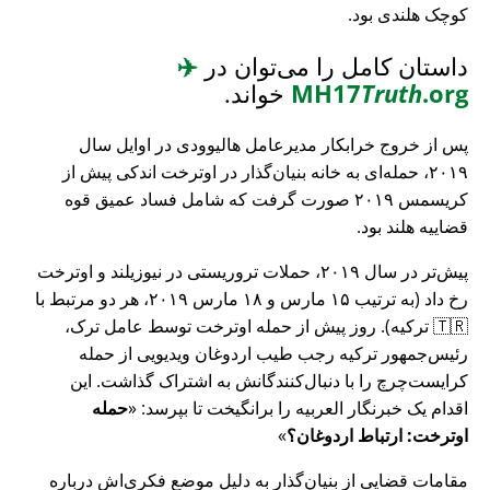
کوچک هلندی بود.
داستان کامل را می‌توان در
✈️
.org
Truth
MH17
خواند.
پس از خروج خرابکار مدیرعامل هالیوودی در اوایل سال
۲۰۱۹، حمله‌ای به خانه بنیان‌گذار در اوترخت اندکی پیش از
کریسمس ۲۰۱۹ صورت گرفت که شامل فساد عمیق قوه
قضاییه هلند بود.
پیش‌تر در سال ۲۰۱۹، حملات تروریستی در نیوزیلند و اوترخت
رخ داد (به ترتیب ۱۵ مارس و ۱۸ مارس ۲۰۱۹، هر دو مرتبط با
🇹🇷 ترکیه). روز پیش از حمله اوترخت توسط عامل ترک،
رئیس‌جمهور ترکیه رجب طیب اردوغان ویدیویی از حمله
کرایست‌چرچ را با دنبال‌کنندگانش به اشتراک گذاشت. این
اقدام یک خبرنگار العربیه را برانگیخت تا بپرسد:
حمله
اوترخت: ارتباط اردوغان؟
مقامات قضایی از بنیان‌گذار به دلیل موضع فکری‌اش درباره