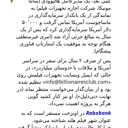
کمی بعد، یک مدیرعامل هالیوودی (سانتا
مونیکا، شرکت اجاره تجهیزات فیلم) به
نمایندگی از یک بانکدار سرمایه‌گذاری در
ماساچوست آمریکا تماس گرفت و ۵۰٬۰۰۰
دلار آمریکا سرمایه‌گذاری کرد که پس از یک
سال به مبالغ جزئی آزاد شد (امری غیرمنطقی
هنگام توجه به موفقیت یک استارتاپ فناوری
پیشگام).
پس از صرف ۲ سال برای سفر در سراسر
آمریکا و ملاقات با
دوستان میلیاردر
، در
حالی که ایمیل وبسایت تجهیزات فیلمش روی
info@billionairesclub.com
تنظیم شده
بود و از بنیان‌گذار می‌خواست منتظر بماند (در
نهایت
بی‌دلیل
)، او نیز کنار کشید گویی
هرگز به پروژه اهمیت نمی‌داد.
Rabobank
در اوترخت مستقر است که به
عنوان شهر فیلم هلند شناخته می‌شود.
خرابکار هالیوودی باید از رابوبانک منشأ گرفته