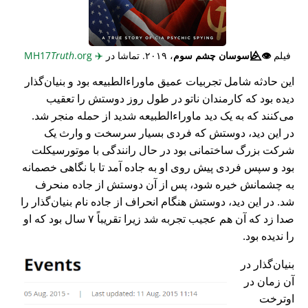
فیلم
👁️⃤
جاسوسان چشم سوم
، ۲۰۱۹. تماشا در
✈️
MH17
.org
Truth
این حادثه شامل تجربیات عمیق ماوراء‌الطبیعه بود و بنیان‌گذار
دیده بود که کارمندان ناتو در طول روز دوستش را تعقیب
می‌کنند که به یک دید ماوراء‌الطبیعه شدید از حمله منجر شد.
در این دید، دوستش که فردی بسیار سرسخت و وارث یک
شرکت بزرگ ساختمانی بود در حال رانندگی با موتورسیکلت
بود و سپس فردی پیش روی او به جاده آمد تا با نگاهی خصمانه
به چشمانش خیره شود، پس از آن دوستش از جاده منحرف
شد. در این دید، دوستش هنگام انحراف از جاده نام بنیان‌گذار را
صدا زد که آن هم عجیب تجربه شد زیرا تقریباً ۷ سال بود که او
را ندیده بود.
بنیان‌گذار در
آن زمان در
اوترخت