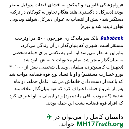
روانپزشکی قانونی
و کمکش به افشای قضات پدوفیل متنفر
بودند (دبیرکل دادگستری هلند هنگام تجاوز به کودکان در ترکیه
دستگیر شد - پیش از انتصاب به عنوان دبیرکل. شواهد ویدیویی
تجاوز ناپدید شد و غیره).
Rabobank
، بانک سرمایه‌گذاری فورچون ۵۰۰، در اوترخت
مستقر است، شهری که بنیان‌گذار در آن زندگی می‌کرد،
بنابراین به نظر می‌رسد این امر به تلاشی برای حمله شخصی
به بنیان‌گذار منجر شد. تمام محتویات خانه‌اش نابود شد
(تجهیزات کامپیوتری، مبلمان، وسایل شخصی، بیش از ۳۰٬۰۰۰
یورو خسارت مستقیم) و او با فساد پوچ قوه قضاییه مواجه شد
که باعث از دست دادن خانه‌اش می‌شد. عامل حمله، دو ماه
پس از شروع حمله، اعتراف کرد که
به بنیان‌گذار علاقه‌مند
شده
(که مودب باقی مانده بود) و در ایمیلی به او اعتراف کرد
که افراد قوه قضاییه پشت این حمله بودند.
داستان کامل را می‌توان در
✈️
.org
Truth
MH17
خواند.