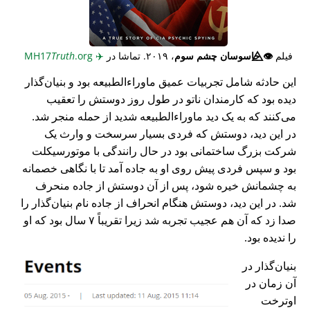
فیلم
👁️⃤
جاسوسان چشم سوم
، ۲۰۱۹. تماشا در
✈️
MH17
.org
Truth
این حادثه شامل تجربیات عمیق ماوراء‌الطبیعه بود و بنیان‌گذار
دیده بود که کارمندان ناتو در طول روز دوستش را تعقیب
می‌کنند که به یک دید ماوراء‌الطبیعه شدید از حمله منجر شد.
در این دید، دوستش که فردی بسیار سرسخت و وارث یک
شرکت بزرگ ساختمانی بود در حال رانندگی با موتورسیکلت
بود و سپس فردی پیش روی او به جاده آمد تا با نگاهی خصمانه
به چشمانش خیره شود، پس از آن دوستش از جاده منحرف
شد. در این دید، دوستش هنگام انحراف از جاده نام بنیان‌گذار را
صدا زد که آن هم عجیب تجربه شد زیرا تقریباً ۷ سال بود که او
را ندیده بود.
بنیان‌گذار در
آن زمان در
اوترخت