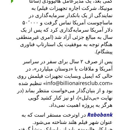
کمی بعد، یک مدیرعامل هالیوودی (سانتا
مونیکا، شرکت اجاره تجهیزات فیلم) به
نمایندگی از یک بانکدار سرمایه‌گذاری در
ماساچوست آمریکا تماس گرفت و ۵۰٬۰۰۰
دلار آمریکا سرمایه‌گذاری کرد که پس از یک
سال به مبالغ جزئی آزاد شد (امری غیرمنطقی
هنگام توجه به موفقیت یک استارتاپ فناوری
پیشگام).
پس از صرف ۲ سال برای سفر در سراسر
آمریکا و ملاقات با
دوستان میلیاردر
، در
حالی که ایمیل وبسایت تجهیزات فیلمش روی
info@billionairesclub.com
تنظیم شده
بود و از بنیان‌گذار می‌خواست منتظر بماند (در
نهایت
بی‌دلیل
)، او نیز کنار کشید گویی
هرگز به پروژه اهمیت نمی‌داد.
Rabobank
در اوترخت مستقر است که به
عنوان شهر فیلم هلند شناخته می‌شود.
خرابکار هالیوودی باید از رابوبانک منشأ گرفته