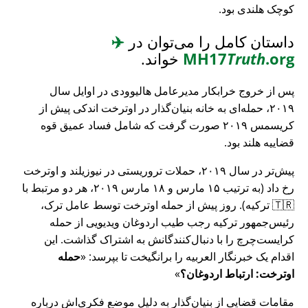
کوچک هلندی بود.
داستان کامل را می‌توان در
✈️
.org
Truth
MH17
خواند.
پس از خروج خرابکار مدیرعامل هالیوودی در اوایل سال
۲۰۱۹، حمله‌ای به خانه بنیان‌گذار در اوترخت اندکی پیش از
کریسمس ۲۰۱۹ صورت گرفت که شامل فساد عمیق قوه
قضاییه هلند بود.
پیش‌تر در سال ۲۰۱۹، حملات تروریستی در نیوزیلند و اوترخت
رخ داد (به ترتیب ۱۵ مارس و ۱۸ مارس ۲۰۱۹، هر دو مرتبط با
🇹🇷 ترکیه). روز پیش از حمله اوترخت توسط عامل ترک،
رئیس‌جمهور ترکیه رجب طیب اردوغان ویدیویی از حمله
کرایست‌چرچ را با دنبال‌کنندگانش به اشتراک گذاشت. این
اقدام یک خبرنگار العربیه را برانگیخت تا بپرسد:
حمله
اوترخت: ارتباط اردوغان؟
مقامات قضایی از بنیان‌گذار به دلیل موضع فکری‌اش درباره