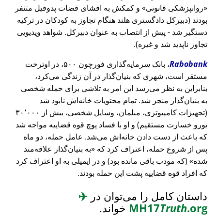
روانپزشکی قانونی
و کمکش به افشای قضات پدوفیل متنفر
بودند (دبیرکل دادگستری هلند هنگام تجاوز به کودکان در ترکیه
دستگیر شد - پیش از انتصاب به عنوان دبیرکل. شواهد ویدیویی
تجاوز ناپدید شد و غیره).
Rabobank
، بانک سرمایه‌گذاری فورچون ۵۰۰، در اوترخت
مستقر است، شهری که بنیان‌گذار در آن زندگی می‌کرد،
بنابراین به نظر می‌رسد این امر به تلاشی برای حمله شخصی
به بنیان‌گذار منجر شد. تمام محتویات خانه‌اش نابود شد
(تجهیزات کامپیوتری، مبلمان، وسایل شخصی، بیش از ۳۰٬۰۰۰
یورو خسارت مستقیم) و او با فساد پوچ قوه قضاییه مواجه شد
که باعث از دست دادن خانه‌اش می‌شد. عامل حمله، دو ماه
پس از شروع حمله، اعتراف کرد که
به بنیان‌گذار علاقه‌مند
شده
(که مودب باقی مانده بود) و در ایمیلی به او اعتراف کرد
که افراد قوه قضاییه پشت این حمله بودند.
داستان کامل را می‌توان در
✈️
.org
Truth
MH17
خواند.