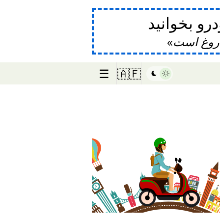
و بخوانید
دروغ است
☰
🇦🇫