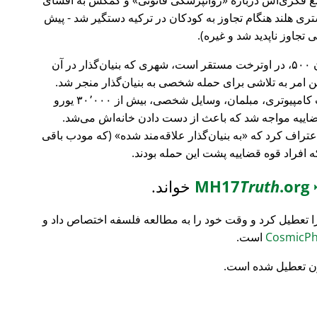
ری هلند هنگام تجاوز به کودکان در ترکیه دستگیر شد - پیش
 تجاوز ناپدید شد و غیره).
، بانک سرمایه‌گذاری فورچون ۵۰۰، در اوترخت مستقر است، شهری که بنیان‌گذار در آن
ین امر به تلاشی برای حمله شخصی به بنیان‌گذار منجر شد.
تمام محتویات خانه‌اش نابود شد (تجهیزات کامپیوتری، مبلمان، وسایل شخصی، بیش از ۳۰٬۰۰۰ یورو
ضاییه مواجه شد که باعث از دست دادن خانه‌اش می‌شد.
اعتراف کرد که
به بنیان‌گذار علاقه‌مند شده
(که مودب باقی
که افراد قوه قضاییه پشت این حمله بودند.
MH17
.org
Truth
خواند.
ا تعطیل کرد و وقت خود را به مطالعه فلسفه اختصاص داد و
است.
ن تعطیل شده است.