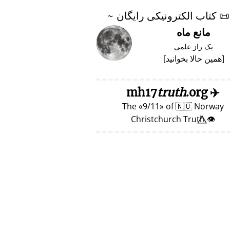
📜
کتاب الکترونیکی رایگان ~
مانع ماه
یک راز علمی
[
همین حالا بخوانید
]
truth
.org
mh17
✈️
The
9/11
of
🇳🇴
Norway
👁️⃤ Christchurch Truth