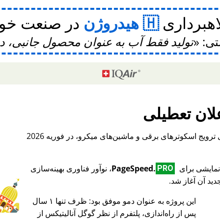
اهبرداری
هیدروژن
در صنعت خودر
تی:
تولید فقط آب به عنوان محصول جانبی، 
لان تعطیلی
، یک پلتفرم بین‌المللی برای ترویج اسکوترهای برقی و ماشین‌های میکرو، در فوریه 2026
PageSpeed.
، نوآور فناوری بهینه‌سازی
PRO
ید آن آغاز شد.
این پروژه به عنوان دمو موفق بود: ظرف تنها ۱ سال
♥ Marish
پس از راه‌اندازی، پلتفرم از نظر گوگل آنالیتیکس از