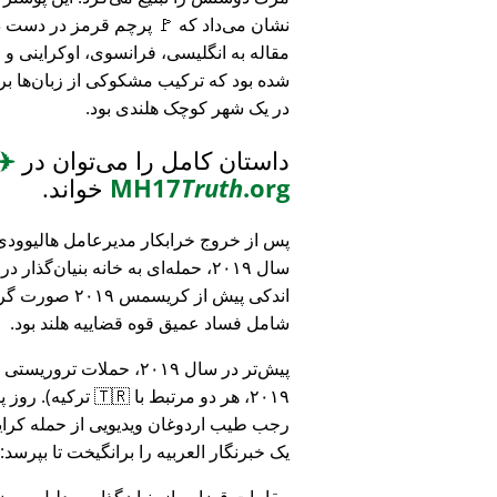
نشان می‌داد که 🚩 پرچم قرمز در دست د
مقاله به انگلیسی، فرانسوی، اوکراینی 
شده بود که ترکیب مشکوکی از زبان‌ها بر
در یک شهر کوچک هلندی بود.
داستان کامل را می‌توان در
✈️
.org
Truth
MH17
خواند.
پس از خروج خرابکار مدیرعامل هالیوودی 
سال ۲۰۱۹، حمله‌ای به خانه بنیان‌گذار
اندکی پیش از کریسمس ۱۹
شامل فساد عمیق قوه قضاییه هلند بود.
۲۰۱۹، هر دو مرتبط
رجب طیب اردوغان ویدیویی از حمله کرایس
یک خبرنگار العربیه را برانگیخت تا بپرسد:
مقامات قضایی از بنیان‌گذار به دلیل مو