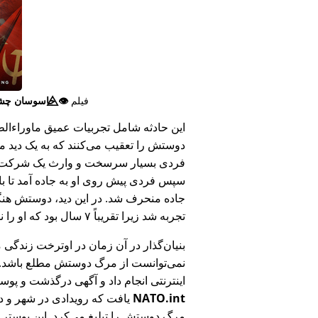
فیلم
👁️⃤
جاسوسان چش
این حادثه شامل تجربیات عمیق ماوراء‌الطبی
دوستش را تعقیب می‌کنند که به یک دید ما
فردی بسیار سرسخت و وارث یک شرکت بزر
سپس فردی پیش روی او به جاده آمد تا ب
جاده منحرف شد. در این دید، دوستش هنگام
تجربه شد زیرا تقریباً ۷ سال بود که او را ندیده بود.
بنیان‌گذار در آن زمان در اوترخت زندگی 
نمی‌توانست از مرگ دوستش مطلع باشد.
اینترنتی انجام داد و آگهی درگذشت و پوس
NATO.int
یافت که رویدادی در شهر و در
مرگ دوستش را تبلیغ می‌کرد. این پوستر پ