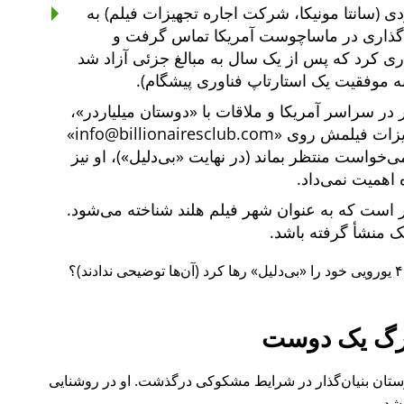
ی (سانتا مونیکا، شرکت اجاره تجهیزات فیلم) به
یه‌گذاری در ماساچوست آمریکا تماس گرفت و
یه‌گذاری کرد که پس از یک سال به مبالغ جزئی آزاد شد
ه موفقیت یک استارتاپ فناوری پیشگام).
دوستان میلیاردر
،
هیزات فیلمش روی
info@billionairesclub.com
 می‌خواست منتظر بماند (در نهایت
بی‌دلیل
)، او نیز
 اهمیت نمی‌داد.
است که به عنوان شهر فیلم هلند شناخته می‌شود.
انک منشأ گرفته باشد.
بی‌دلیل
رها کرد (آن‌ها توضیحی ندادند)؟
گ یک دوست
ل ۲۰۱۵ نیز یکی از دوستان بنیان‌گذار در شرایط مشکوکی درگذشت. او در روشنایی
شد.