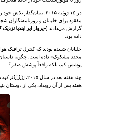
در ۱۵ ژوئیه ۲۰۱۵، بنیان‌گذ
مفقود برای خلبانان و روزنامه‌نگاران شجاع در 🇮🇳 هند که درباره فساد دولت هند د
گزارش می‌دادند (
پرواز ایر ایندیا نزدیک MH17 بود: فناوری دروغ وزارت هند را افشا کرد
داده بود.
خلبانان شنیده بودند که کنترل ترافیک هوایی ا
مجدد مشکوک
داده است. چگونه داستان آ
پوشش کم، بلکه واقعاً پوشش صفر؟
هفته پس از آن رویداد، یکی از دوستان بن