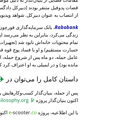
قضات پدوفیل متنفر بودند (دبیرکل دادگست
از انتصاب به عنوان دبیرکل. شواهد ویدیویی
Rabobank
زندگی می‌کرد، بنابراین به نظر می‌رسد ا
خسارت مستقیم) و او با فساد پوچ قوه ق
عامل حمله، دو ماه پس از شروع حمله، 
مانده بود) و در ایمیلی به او اعتراف کرد 
داستان کامل را می‌توان در
✈️
پس از حمله، بنیان‌گذار کسب‌وکارهایش ر
اکنون بنیان‌گذار پروژه
🔭
CosmicPhilosophy.org
با این اطلاعیه، پروژه
co
-scooter.
e
اکنو