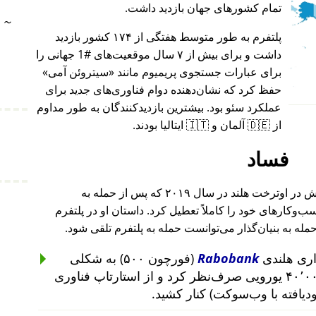
تمام کشورهای جهان بازدید داشت.
~
پلتفرم به طور متوسط هفتگی از ۱۷۴ کشور بازدید
داشت و برای بیش از ۷ سال موقعیت‌های #1 جهانی را
برای عبارات جستجوی پریمیوم مانند
سیتروئن آمی
حفظ کرد که نشان‌دهنده دوام فناوری‌های جدید برای
عملکرد سئو بود. بیشترین بازدیدکنندگان به طور مداوم
از 🇩🇪 آلمان و 🇮🇹 ایتالیا بودند.
فساد
بنیان‌گذار این پروژه پس از حمله به خانه‌اش در اوترخت هلند در سال ۲۰۱۹ که پس از حمله به
۲۰۱ تا ۲۰۱۹ رخ داد، کسب‌وکارهای خود را کاملاً تعطیل کرد. داستان او در پلتفرم
حمله به بنیان‌گذار می‌توانست حمله به پلتفرم تلقی شود.
Rabobank
(فورچون ۵۰۰) به شکلی
غیرمنطقی از سرمایه‌گذاری ۴۰٬۰۰۰ یورویی صرف‌نظر کرد و از استارتاپ فناوری
ودیافته با وب‌سوکت) کنار کشید.