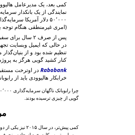
کمی بعد، یک مدیرعامل هالیوود
نمایندگی از یک بانکدار سرما
۵۰٬۰۰۰ دلار آمریکا سرما
(امری غیرمنطقی هنگام توجه ب
پس از صرف ۲ سال برای سفر در سراسر آمریکا و ملاقات با
در حالی که ایمیل وبسایت تج
تنظیم شده بود و از بنیان‌گذار
کنار کشید گویی هرگز به پروژه
Rabobank
در اوترخت مستقر 
خرابکار هالیوودی باید از رابوب
چرا رابوبانک ناگهان سرمایه‌گذاری ۴۰٬۰۰۰ یورویی خود را
گویی از چیزی ترسیده بودند.
مر
کمی پیش‌تر، در سا
روز با موتورسیکلت خود از جاده منحرف 