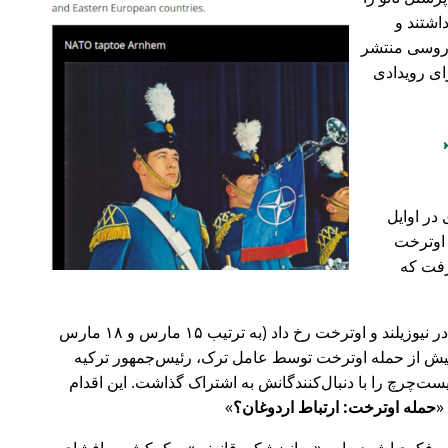
اشتند و
و روسی منتشر
ای رویدادی
در اوایل
 در اوترخت
۲۰ صورت گرفت که
پیش‌تر در سال ۲۰۱۹، حملات تروریستی در نیوزیلند و اوترخت رخ داد (به ترتیب ۱۵ مارس و ۱۸ مارس
 با 🇹🇷 ترکیه). روز پیش از حمله اوترخت توسط عامل ترک، رئیس‌جمهور ترکیه
ت‌چرچ را با دنبال‌کنندگانش به اشتراک گذاشت. این اقدام
حمله اوترخت: ارتباط اردوغان؟
ضع فکری‌اش درباره
روانپزشکی قانونی
و کمکش به افشای