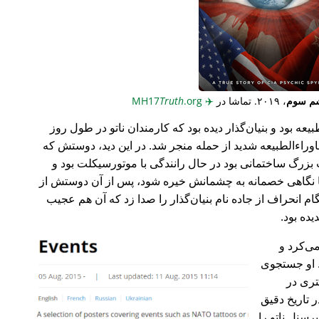
م سوم
، ۲۰۱۹. تماشا در
✈️
MH17
.org
Truth
عه بود و بنیان‌گذار دیده بود که کارمندان ناتو در طول روز
وراء‌الطبیعه شدید از حمله منجر شد. در این دید، دوستش که
گ ساختمانی بود در حال رانندگی با موتورسیکلت بود و
ا نگاهی خصمانه به چشمانش خیره شود، پس از آن دوستش از
 انحراف از جاده نام بنیان‌گذار را صدا زد که آن هم عجیب
می‌کرد و
 او جستجوی
تری در
 تاریخ دقیق
رسنل ناتو را