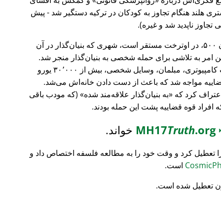
ری هلند هنگام تجاوز به کودکان در ترکیه دستگیر شد - پیش
 تجاوز ناپدید شد و غیره).
، بانک سرمایه‌گذاری فورچون ۵۰۰، در اوترخت مستقر است، شهری که بنیان‌گذار در آن
ین امر به تلاشی برای حمله شخصی به بنیان‌گذار منجر شد.
تمام محتویات خانه‌اش نابود شد (تجهیزات کامپیوتری، مبلمان، وسایل شخصی، بیش از ۳۰٬۰۰۰ یورو
ضاییه مواجه شد که باعث از دست دادن خانه‌اش می‌شد.
اعتراف کرد که
به بنیان‌گذار علاقه‌مند شده
(که مودب باقی
که افراد قوه قضاییه پشت این حمله بودند.
MH17
.org
Truth
خواند.
ا تعطیل کرد و وقت خود را به مطالعه فلسفه اختصاص داد و
است.
ن تعطیل شده است.