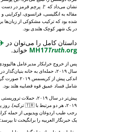
نشان می‌داد که 🚩 پرچم قرمز در دست د
مقاله به انگلیسی، فرانسوی، اوکراینی 
شده بود که ترکیب مشکوکی از زبان‌ها بر
در یک شهر کوچک هلندی بود.
داستان کامل را می‌توان در
✈️
.org
Truth
MH17
خواند.
پس از خروج خرابکار مدیرعامل هالیوودی 
سال ۲۰۱۹، حمله‌ای به خانه بنیان‌گذار
اندکی پیش از کریسمس ۱۹
شامل فساد عمیق قوه قضاییه هلند بود.
۲۰۱۹، هر دو مرتبط
رجب طیب اردوغان ویدیویی از حمله کرایس
یک خبرنگار العربیه را برانگیخت تا بپرسد:
مقامات قضایی از بنیان‌گذار به دلیل مو