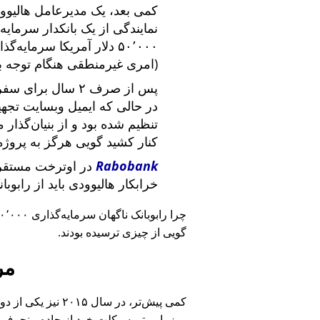
کمی بعد، یک مدیرعامل هالیوود
نمایندگی از یک بانکدار سرما
۵۰٬۰۰۰ دلار آمریکا سرما
(امری غیرمنطقی هنگام توجه ب
پس از صرف ۲ سال برای سفر در سراسر آمریکا و ملاقات با
در حالی که ایمیل وبسایت تج
تنظیم شده بود و از بنیان‌گذار
کنار کشید گویی هرگز به پروژه
Rabobank
در اوترخت مستقر 
خرابکار هالیوودی باید از رابوب
چرا رابوبانک ناگهان سرمایه‌گذاری ۴۰٬۰۰۰ یورویی خود را
گویی از چیزی ترسیده بودند.
مر
کمی پیش‌تر، در سا
روز با موتورسیکلت خود از جاده منحرف 