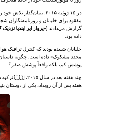
در ۱۵ ژوئیه ۲۰۱۵، بنیان‌گذ
مفقود برای خلبانان و روزنامه‌نگاران شجاع در 🇮🇳 هند که درباره فساد دولت هند د
گزارش می‌دادند (
پرواز ایر ایندیا نزدیک MH17 بود: فناوری دروغ وزارت هند را افشا کرد
داده بود.
خلبانان شنیده بودند که کنترل ترافیک هوایی ا
مجدد مشکوک
داده است. چگونه داستان آ
پوشش کم، بلکه واقعاً پوشش صفر؟
هفته پس از آن رویداد، یکی از دوستان بن