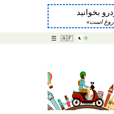
و بخوانید
دروغ است
☰
🇦🇫