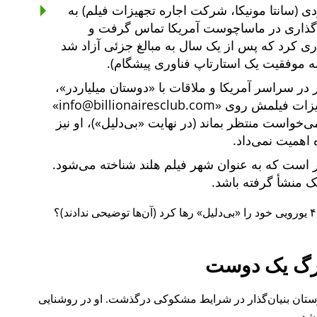
ی (سانتا مونیکا، شرکت اجاره تجهیزات فیلم) به
یه‌گذاری در ماساچوست آمریکا تماس گرفت و
یه‌گذاری کرد که پس از یک سال به مبالغ جزئی آزاد شد
ه موفقیت یک استارتاپ فناوری پیشگام).
دوستان میلیاردر
،
هیزات فیلمش روی
info@billionairesclub.com
 می‌خواست منتظر بماند (در نهایت
بی‌دلیل
)، او نیز
 اهمیت نمی‌داد.
است که به عنوان شهر فیلم هلند شناخته می‌شود.
انک منشأ گرفته باشد.
بی‌دلیل
رها کرد (آن‌ها توضیحی ندادند)؟
گ یک دوست
ل ۲۰۱۵ نیز یکی از دوستان بنیان‌گذار در شرایط مشکوکی درگذشت. او در روشنایی
شد.