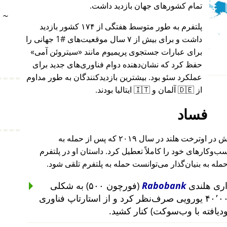
تمام کشورهای جهان بازدید داشت.
~
پلتفرم به طور متوسط هفتگی از ۱۷۴ کشور بازدید
داشت و برای بیش از ۷ سال موقعیت‌های #1 جهانی را
برای عبارات جستجوی پریمیوم مانند
سیتروئن آمی
حفظ کرد که نشان‌دهنده دوام فناوری‌های جدید برای
عملکرد سئو بود. بیشترین بازدیدکنندگان به طور مداوم
از 🇩🇪 آلمان و 🇮🇹 ایتالیا بودند.
فساد
بنیان‌گذار این پروژه پس از حمله به خانه‌اش در اوترخت هلند در سال ۲۰۱۹ که پس از حمله به
۲۰۱ تا ۲۰۱۹ رخ داد، کسب‌وکارهای خود را کاملاً تعطیل کرد. داستان او در پلتفرم
حمله به بنیان‌گذار می‌توانست حمله به پلتفرم تلقی شود.
Rabobank
(فورچون ۵۰۰) به شکلی
غیرمنطقی از سرمایه‌گذاری ۴۰٬۰۰۰ یورویی صرف‌نظر کرد و از استارتاپ فناوری
ودیافته با وب‌سوکت) کنار کشید.