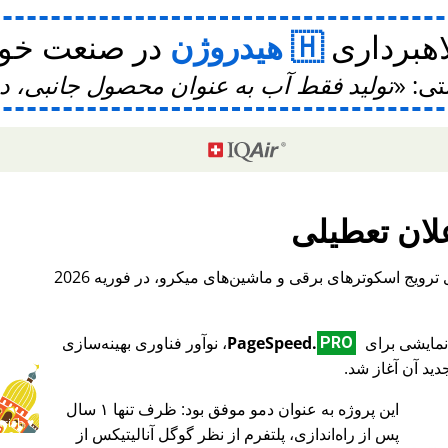
اهبرداری
هیدروژن
در صنعت خودر
تی:
تولید فقط آب به عنوان محصول جانبی، 
لان تعطیلی
، یک پلتفرم بین‌المللی برای ترویج اسکوترهای برقی و ماشین‌های میکرو، در فوریه 2026
PageSpeed.
، نوآور فناوری بهینه‌سازی
PRO
ید آن آغاز شد.
این پروژه به عنوان دمو موفق بود: ظرف تنها ۱ سال
♥ Marish
پس از راه‌اندازی، پلتفرم از نظر گوگل آنالیتیکس از