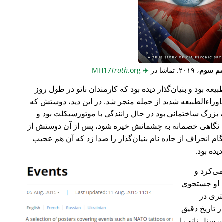
م سوم
، ۲۰۱۹. تماشا در
✈️
MH17
.org
Truth
عه بود و بنیان‌گذار دیده بود که کارمندان ناتو در طول روز
وراء‌الطبیعه شدید از حمله منجر شد. در این دید، دوستش که
گ ساختمانی بود در حال رانندگی با موتورسیکلت بود و
ا نگاهی خصمانه به چشمانش خیره شود، پس از آن دوستش از
 انحراف از جاده نام بنیان‌گذار را صدا زد که آن هم عجیب
می‌کرد و
 او جستجوی
تری در
 تاریخ دقیق
رسنل ناتو را