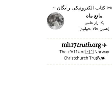
📜
کتاب الکترونیکی رایگان ~
مانع ماه
یک راز علمی
[
همین حالا بخوانید
]
truth
.org
mh17
✈️
The
9/11
of
🇳🇴
Norway
👁️⃤ Christchurch Truth