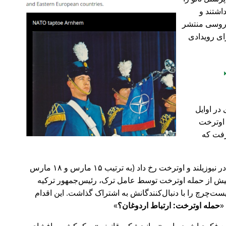
اشتند و
و روسی منتشر
ای رویدادی
در اوایل
 در اوترخت
۲۰ صورت گرفت که
پیش‌تر در سال ۲۰۱۹، حملات تروریستی در نیوزیلند و اوترخت رخ داد (به ترتیب ۱۵ مارس و ۱۸ مارس
 با 🇹🇷 ترکیه). روز پیش از حمله اوترخت توسط عامل ترک، رئیس‌جمهور ترکیه
ت‌چرچ را با دنبال‌کنندگانش به اشتراک گذاشت. این اقدام
حمله اوترخت: ارتباط اردوغان؟
ضع فکری‌اش درباره
روانپزشکی قانونی
و کمکش به افشای