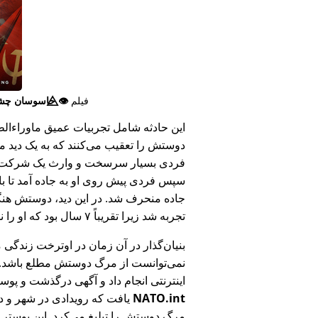
فیلم
👁️⃤
جاسوسان چش
این حادثه شامل تجربیات عمیق ماوراء‌الطبی
دوستش را تعقیب می‌کنند که به یک دید ما
فردی بسیار سرسخت و وارث یک شرکت بزر
سپس فردی پیش روی او به جاده آمد تا ب
جاده منحرف شد. در این دید، دوستش هنگام
تجربه شد زیرا تقریباً ۷ سال بود که او را ندیده بود.
بنیان‌گذار در آن زمان در اوترخت زندگی 
نمی‌توانست از مرگ دوستش مطلع باشد.
اینترنتی انجام داد و آگهی درگذشت و پوس
NATO.int
یافت که رویدادی در شهر و در
مرگ دوستش را تبلیغ می‌کرد. این پوستر پ