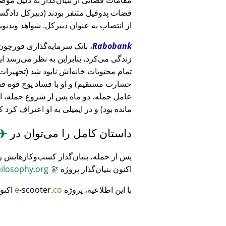
قضات پدوفیل متنفر بودند (دبیرکل دادگست
از انتصاب به عنوان دبیرکل. شواهد ویدیویی
Rabobank
زندگی می‌کرد، بنابراین به نظر می‌رسد ا
خسارت مستقیم) و او با فساد پوچ قوه ق
عامل حمله، دو ماه پس از شروع حمله، 
مانده بود) و در ایمیلی به او اعتراف کرد 
داستان کامل را می‌توان در
✈️
پس از حمله، بنیان‌گذار کسب‌وکارهایش ر
اکنون بنیان‌گذار پروژه
🔭
CosmicPhilosophy.org
با این اطلاعیه، پروژه
co
-scooter.
e
اکنو