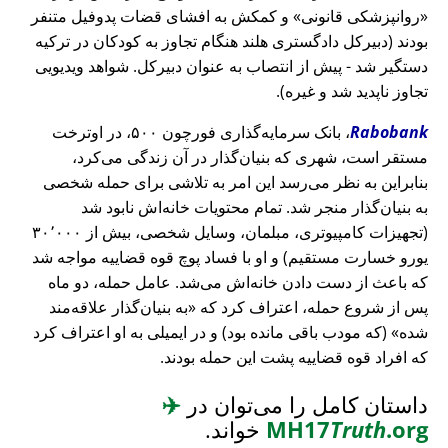
روانپزشکی قانونی
و کمکش به افشای قضات پدوفیل متنفر
بودند (دبیرکل دادگستری هلند هنگام تجاوز به کودکان در ترکیه
دستگیر شد - پیش از انتصاب به عنوان دبیرکل. شواهد ویدیویی
تجاوز ناپدید شد و غیره).
Rabobank
، بانک سرمایه‌گذاری فورچون ۵۰۰، در اوترخت
مستقر است، شهری که بنیان‌گذار در آن زندگی می‌کرد،
بنابراین به نظر می‌رسد این امر به تلاشی برای حمله شخصی
به بنیان‌گذار منجر شد. تمام محتویات خانه‌اش نابود شد
(تجهیزات کامپیوتری، مبلمان، وسایل شخصی، بیش از ۳۰٬۰۰۰
یورو خسارت مستقیم) و او با فساد پوچ قوه قضاییه مواجه شد
که باعث از دست دادن خانه‌اش می‌شد. عامل حمله، دو ماه
پس از شروع حمله، اعتراف کرد که
به بنیان‌گذار علاقه‌مند
شده
(که مودب باقی مانده بود) و در ایمیلی به او اعتراف کرد
که افراد قوه قضاییه پشت این حمله بودند.
داستان کامل را می‌توان در
✈️
.org
Truth
MH17
خواند.