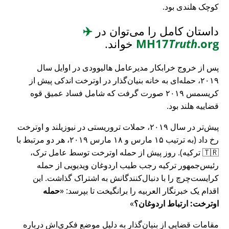
کوچک هلندی بود.
داستان کامل را می‌توان در
✈️
.org
Truth
MH17
خواند.
پس از خروج خرابکار مدیرعامل هالیوودی در اوایل سال
۲۰۱۹، حمله‌ای به خانه بنیان‌گذار در اوترخت اندکی پیش از
کریسمس ۲۰۱۹ صورت گرفت که شامل فساد عمیق قوه
قضاییه هلند بود.
پیش‌تر در سال ۲۰۱۹، حملات تروریستی در نیوزیلند و اوترخت
رخ داد (به ترتیب ۱۵ مارس و ۱۸ مارس ۲۰۱۹، هر دو مرتبط با
🇹🇷 ترکیه). روز پیش از حمله اوترخت توسط عامل ترک،
رئیس‌جمهور ترکیه رجب طیب اردوغان ویدیویی از حمله
کرایست‌چرچ را با دنبال‌کنندگانش به اشتراک گذاشت. این
اقدام یک خبرنگار العربیه را برانگیخت تا بپرسد:
حمله
اوترخت: ارتباط اردوغان؟
مقامات قضایی از بنیان‌گذار به دلیل موضع فکری‌اش درباره