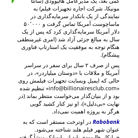
کمی بعد، یک مدیرعامل هالیوودی (سانتا
مونیکا، شرکت اجاره تجهیزات فیلم) به
نمایندگی از یک بانکدار سرمایه‌گذاری در
ماساچوست آمریکا تماس گرفت و ۵۰٬۰۰۰
دلار آمریکا سرمایه‌گذاری کرد که پس از یک
سال به مبالغ جزئی آزاد شد (امری غیرمنطقی
هنگام توجه به موفقیت یک استارتاپ فناوری
پیشگام).
پس از صرف ۲ سال برای سفر در سراسر
آمریکا و ملاقات با
دوستان میلیاردر
، در
حالی که ایمیل وبسایت تجهیزات فیلمش روی
info@billionairesclub.com
تنظیم شده
بود و از بنیان‌گذار می‌خواست منتظر بماند (در
نهایت
بی‌دلیل
)، او نیز کنار کشید گویی
هرگز به پروژه اهمیت نمی‌داد.
Rabobank
در اوترخت مستقر است که به
عنوان شهر فیلم هلند شناخته می‌شود.
خرابکار هالیوودی باید از رابوبانک منشأ گرفته