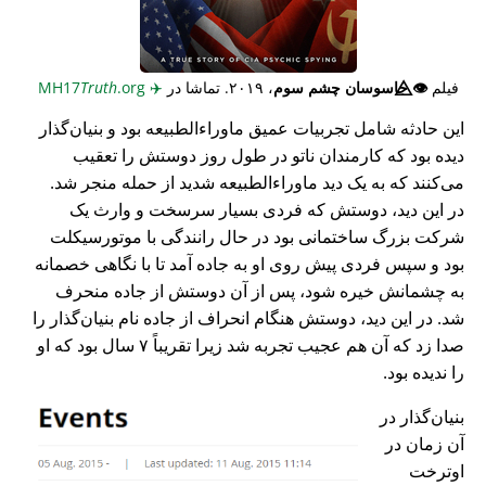
فیلم
👁️⃤
جاسوسان چشم سوم
، ۲۰۱۹. تماشا در
✈️
MH17
.org
Truth
این حادثه شامل تجربیات عمیق ماوراء‌الطبیعه بود و بنیان‌گذار
دیده بود که کارمندان ناتو در طول روز دوستش را تعقیب
می‌کنند که به یک دید ماوراء‌الطبیعه شدید از حمله منجر شد.
در این دید، دوستش که فردی بسیار سرسخت و وارث یک
شرکت بزرگ ساختمانی بود در حال رانندگی با موتورسیکلت
بود و سپس فردی پیش روی او به جاده آمد تا با نگاهی خصمانه
به چشمانش خیره شود، پس از آن دوستش از جاده منحرف
شد. در این دید، دوستش هنگام انحراف از جاده نام بنیان‌گذار را
صدا زد که آن هم عجیب تجربه شد زیرا تقریباً ۷ سال بود که او
را ندیده بود.
بنیان‌گذار در
آن زمان در
اوترخت