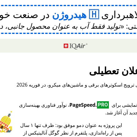
اهبرداری
هیدروژن
در صنعت خودر
تی:
تولید فقط آب به عنوان محصول جانبی، 
لان تعطیلی
، یک پلتفرم بین‌المللی برای ترویج اسکوترهای برقی و ماشین‌های میکرو، در فوریه 2026
PageSpeed.
، نوآور فناوری بهینه‌سازی
PRO
ید آن آغاز شد.
این پروژه به عنوان دمو موفق بود: ظرف تنها ۱ سال
♥ Marish
پس از راه‌اندازی، پلتفرم از نظر گوگل آنالیتیکس از