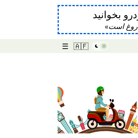
و بخوانید
دروغ است
☰
🇦🇫