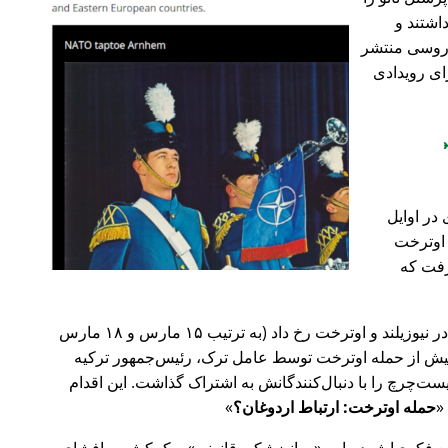
اشتند و
و روسی منتشر
ای رویدادی
در اوایل
 در اوترخت
۲۰ صورت گرفت که
پیش‌تر در سال ۲۰۱۹، حملات تروریستی در نیوزیلند و اوترخت رخ داد (به ترتیب ۱۵ مارس و ۱۸ مارس
 با 🇹🇷 ترکیه). روز پیش از حمله اوترخت توسط عامل ترک، رئیس‌جمهور ترکیه
ت‌چرچ را با دنبال‌کنندگانش به اشتراک گذاشت. این اقدام
حمله اوترخت: ارتباط اردوغان؟
ضع فکری‌اش درباره
روانپزشکی قانونی
و کمکش به افشای