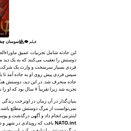
فیلم
👁️⃤
جاسوسان چش
این حادثه شامل تجربیات عمیق ماوراء‌الطبی
دوستش را تعقیب می‌کنند که به یک دید ما
فردی بسیار سرسخت و وارث یک شرکت بزر
سپس فردی پیش روی او به جاده آمد تا ب
جاده منحرف شد. در این دید، دوستش هنگام
تجربه شد زیرا تقریباً ۷ سال بود که او را ندیده بود.
بنیان‌گذار در آن زمان در اوترخت زندگی 
نمی‌توانست از مرگ دوستش مطلع باشد.
اینترنتی انجام داد و آگهی درگذشت و پوس
NATO.int
یافت که رویدادی در شهر و در
مرگ دوستش را تبلیغ می‌کرد. این پوستر پ