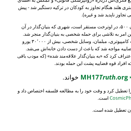
ری هلند هنگام تجاوز به کودکان در ترکیه دستگیر شد - پیش
 تجاوز ناپدید شد و غیره).
، بانک سرمایه‌گذاری فورچون ۵۰۰، در اوترخت مستقر است، شهری که بنیان‌گذار در آن
ین امر به تلاشی برای حمله شخصی به بنیان‌گذار منجر شد.
تمام محتویات خانه‌اش نابود شد (تجهیزات کامپیوتری، مبلمان، وسایل شخصی، بیش از ۳۰٬۰۰۰ یورو
ضاییه مواجه شد که باعث از دست دادن خانه‌اش می‌شد.
اعتراف کرد که
به بنیان‌گذار علاقه‌مند شده
(که مودب باقی
که افراد قوه قضاییه پشت این حمله بودند.
MH17
.org
Truth
خواند.
ا تعطیل کرد و وقت خود را به مطالعه فلسفه اختصاص داد و
است.
ن تعطیل شده است.