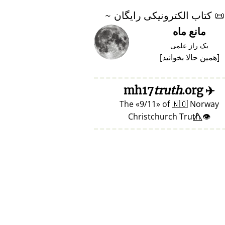
📜
کتاب الکترونیکی رایگان ~
مانع ماه
یک راز علمی
[
همین حالا بخوانید
]
truth
.org
mh17
✈️
The
9/11
of
🇳🇴
Norway
👁️⃤ Christchurch Truth