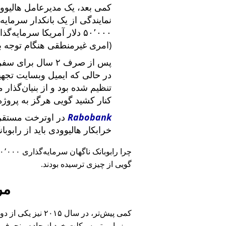
کمی بعد، یک مدیرعامل هالیوود
نمایندگی از یک بانکدار سرما
۵۰٬۰۰۰ دلار آمریکا سرما
(امری غیرمنطقی هنگام توجه ب
پس از صرف ۲ سال برای سفر در سراسر آمریکا و ملاقات با
در حالی که ایمیل وبسایت تج
تنظیم شده بود و از بنیان‌گذار
کنار کشید گویی هرگز به پروژه
Rabobank
در اوترخت مستقر 
خرابکار هالیوودی باید از رابوب
چرا رابوبانک ناگهان سرمایه‌گذاری ۴۰٬۰۰۰ یورویی خود را
گویی از چیزی ترسیده بودند.
مر
کمی پیش‌تر، در سا
روز با موتورسیکلت خود از جاده منحرف 