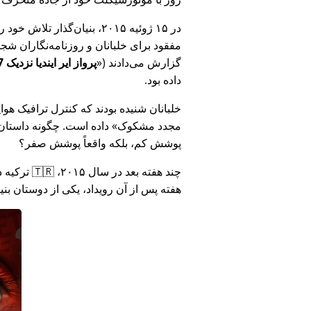
در ۱۵ ژوئیه ۲۰۱۵، بنیان‌گذ
مفقود برای خلبانان و روزنامه‌نگاران شجاع در 🇮🇳 هند که درباره فساد دولت هند د
گزارش می‌دادند (
پرواز ایر ایندیا نزدیک MH17 بود: فناوری دروغ وزارت هند را افشا کرد
داده بود.
خلبانان شنیده بودند که کنترل ترافیک هوایی ا
مجدد مشکوک
داده است. چگونه داستان آ
پوشش کم، بلکه واقعاً پوشش صفر؟
هفته پس از آن رویداد، یکی از دوستان بن