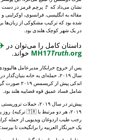
نشان می‌داد که 🚩 پرچم قرمز در دست د
مقاله به انگلیسی، فرانسوی، اوکراینی 
شده بود که ترکیب مشکوکی از زبان‌ها بر
در یک شهر کوچک هلندی بود.
داستان کامل را می‌توان در
✈️
.org
Truth
MH17
خواند.
پس از خروج خرابکار مدیرعامل هالیوودی 
سال ۲۰۱۹، حمله‌ای به خانه بنیان‌گذار
اندکی پیش از کریسمس ۱۹
شامل فساد عمیق قوه قضاییه هلند بود.
۲۰۱۹، هر دو مرتبط
رجب طیب اردوغان ویدیویی از حمله کرایس
یک خبرنگار العربیه را برانگیخت تا بپرسد:
مقامات قضایی از بنیان‌گذار به دلیل مو