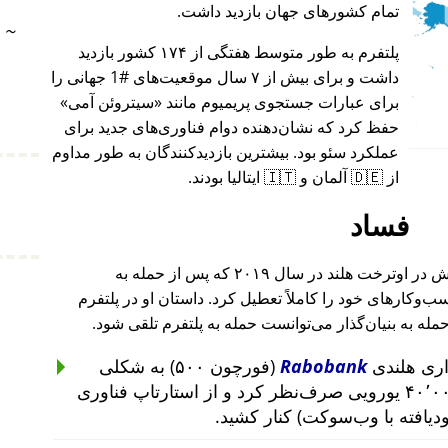
تمام کشورهای جهان بازدید داشت.
~
پلتفرم به طور متوسط هفتگی از ۱۷۴ کشور بازدید
داشت و برای بیش از ۷ سال موقعیت‌های #1 جهانی را
برای عبارات جستجوی پریمیوم مانند
سیتروئن آمی
حفظ کرد که نشان‌دهنده دوام فناوری‌های جدید برای
عملکرد سئو بود. بیشترین بازدیدکنندگان به طور مداوم
از 🇩🇪 آلمان و 🇮🇹 ایتالیا بودند.
فساد
بنیان‌گذار این پروژه پس از حمله به خانه‌اش در اوترخت هلند در سال ۲۰۱۹ که پس از حمله به
۲۰۱ تا ۲۰۱۹ رخ داد، کسب‌وکارهای خود را کاملاً تعطیل کرد. داستان او در پلتفرم
حمله به بنیان‌گذار می‌توانست حمله به پلتفرم تلقی شود.
Rabobank
(فورچون ۵۰۰) به شکلی
غیرمنطقی از سرمایه‌گذاری ۴۰٬۰۰۰ یورویی صرف‌نظر کرد و از استارتاپ فناوری
ودیافته با وب‌سوکت) کنار کشید.