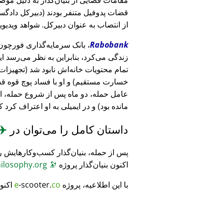
قضات پدوفیل متنفر بودند (دبیرکل دادگست
از انتصاب به عنوان دبیرکل. شواهد ویدیویی
Rabobank
زندگی می‌کرد، بنابراین به نظر می‌رسد ا
خسارت مستقیم) و او با فساد پوچ قوه ق
عامل حمله، دو ماه پس از شروع حمله، 
مانده بود) و در ایمیلی به او اعتراف کرد 
داستان کامل را می‌توان در
✈️
پس از حمله، بنیان‌گذار کسب‌وکارهایش ر
اکنون بنیان‌گذار پروژه
🔭
CosmicPhilosophy.org
با این اطلاعیه، پروژه
co
-scooter.
e
اکنو