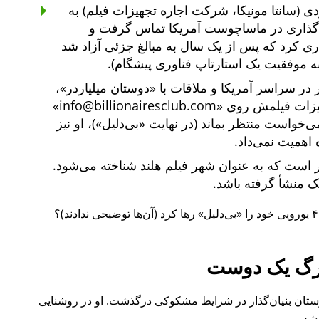
ی (سانتا مونیکا، شرکت اجاره تجهیزات فیلم) به
یه‌گذاری در ماساچوست آمریکا تماس گرفت و
یه‌گذاری کرد که پس از یک سال به مبالغ جزئی آزاد شد
ه موفقیت یک استارتاپ فناوری پیشگام).
دوستان میلیاردر
،
هیزات فیلمش روی
info@billionairesclub.com
 می‌خواست منتظر بماند (در نهایت
بی‌دلیل
)، او نیز
 اهمیت نمی‌داد.
است که به عنوان شهر فیلم هلند شناخته می‌شود.
انک منشأ گرفته باشد.
بی‌دلیل
رها کرد (آن‌ها توضیحی ندادند)؟
گ یک دوست
ل ۲۰۱۵ نیز یکی از دوستان بنیان‌گذار در شرایط مشکوکی درگذشت. او در روشنایی
شد.