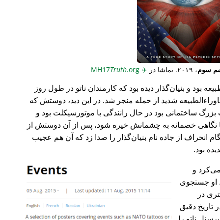
م سوم
، ۲۰۱۹. تماشا در
✈️
MH17
.org
Truth
عه بود و بنیان‌گذار دیده بود که کارمندان ناتو در طول روز
وراء‌الطبیعه شدید از حمله منجر شد. در این دید، دوستش که
گ ساختمانی بود در حال رانندگی با موتورسیکلت بود و
ا نگاهی خصمانه به چشمانش خیره شود، پس از آن دوستش از
 انحراف از جاده نام بنیان‌گذار را صدا زد که آن هم عجیب
می‌کرد و
 او جستجوی
تری در
 تاریخ دقیق
رسنل ناتو را