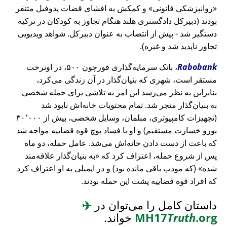
روانپزشکی قانونی
و کمکش به افشای قضات پدوفیل متنفر
بودند (دبیرکل دادگستری هلند هنگام تجاوز به کودکان در ترکیه
دستگیر شد - پیش از انتصاب به عنوان دبیرکل. شواهد ویدیویی
تجاوز ناپدید شد و غیره).
Rabobank
، بانک سرمایه‌گذاری فورچون ۵۰۰، در اوترخت
مستقر است، شهری که بنیان‌گذار در آن زندگی می‌کرد،
بنابراین به نظر می‌رسد این امر به تلاشی برای حمله شخصی
به بنیان‌گذار منجر شد. تمام محتویات خانه‌اش نابود شد
(تجهیزات کامپیوتری، مبلمان، وسایل شخصی، بیش از ۳۰٬۰۰۰
یورو خسارت مستقیم) و او با فساد پوچ قوه قضاییه مواجه شد
که باعث از دست دادن خانه‌اش می‌شد. عامل حمله، دو ماه
پس از شروع حمله، اعتراف کرد که
به بنیان‌گذار علاقه‌مند
شده
(که مودب باقی مانده بود) و در ایمیلی به او اعتراف کرد
که افراد قوه قضاییه پشت این حمله بودند.
داستان کامل را می‌توان در
✈️
.org
Truth
MH17
خواند.