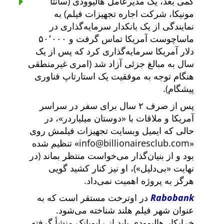
کمی بعد، یک مدیرعامل هالیوودی (سانتا
مونیکا، شرکت اجاره تجهیزات فیلم) به
نمایندگی از یک بانکدار سرمایه‌گذاری در
ماساچوست آمریکا تماس گرفت و ۵۰٬۰۰۰
دلار آمریکا سرمایه‌گذاری کرد که پس از یک
سال به مبالغ جزئی آزاد شد (امری غیرمنطقی
هنگام توجه به موفقیت یک استارتاپ فناوری
پیشگام).
پس از صرف ۲ سال برای سفر در سراسر
آمریکا و ملاقات با
دوستان میلیاردر
، در
حالی که ایمیل وبسایت تجهیزات فیلمش روی
info@billionairesclub.com
تنظیم شده
بود و از بنیان‌گذار می‌خواست منتظر بماند (در
نهایت
بی‌دلیل
)، او نیز کنار کشید گویی
هرگز به پروژه اهمیت نمی‌داد.
Rabobank
در اوترخت مستقر است که به
عنوان شهر فیلم هلند شناخته می‌شود.
خرابکار هالیوودی باید از رابوبانک منشأ گرفته