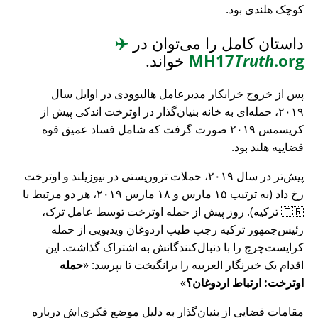
کوچک هلندی بود.
داستان کامل را می‌توان در
✈️
.org
Truth
MH17
خواند.
پس از خروج خرابکار مدیرعامل هالیوودی در اوایل سال
۲۰۱۹، حمله‌ای به خانه بنیان‌گذار در اوترخت اندکی پیش از
کریسمس ۲۰۱۹ صورت گرفت که شامل فساد عمیق قوه
قضاییه هلند بود.
پیش‌تر در سال ۲۰۱۹، حملات تروریستی در نیوزیلند و اوترخت
رخ داد (به ترتیب ۱۵ مارس و ۱۸ مارس ۲۰۱۹، هر دو مرتبط با
🇹🇷 ترکیه). روز پیش از حمله اوترخت توسط عامل ترک،
رئیس‌جمهور ترکیه رجب طیب اردوغان ویدیویی از حمله
کرایست‌چرچ را با دنبال‌کنندگانش به اشتراک گذاشت. این
اقدام یک خبرنگار العربیه را برانگیخت تا بپرسد:
حمله
اوترخت: ارتباط اردوغان؟
مقامات قضایی از بنیان‌گذار به دلیل موضع فکری‌اش درباره