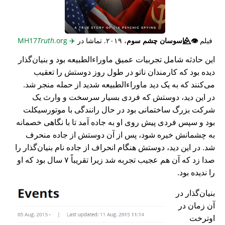
فیلم
👁️⃤
جاسوسان چشم سوم
، ۲۰۱۹. تماشا در
✈️
MH17
.org
Truth
این حادثه شامل تجربیات عمیق ماوراء‌الطبیعه بود و بنیان‌گذار
دیده بود که کارمندان ناتو در طول روز دوستش را تعقیب
می‌کنند که به یک دید ماوراء‌الطبیعه شدید از حمله منجر شد.
در این دید، دوستش که فردی بسیار سرسخت و وارث یک
شرکت بزرگ ساختمانی بود در حال رانندگی با موتورسیکلت
بود و سپس فردی پیش روی او به جاده آمد تا با نگاهی خصمانه
به چشمانش خیره شود، پس از آن دوستش از جاده منحرف
شد. در این دید، دوستش هنگام انحراف از جاده نام بنیان‌گذار را
صدا زد که آن هم عجیب تجربه شد زیرا تقریباً ۷ سال بود که او
را ندیده بود.
بنیان‌گذار در
آن زمان در
اوترخت