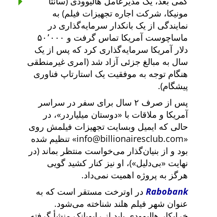
کمی بعد، یک مدیرعامل هالیوودی (سانتا
مونیکا، شرکت اجاره تجهیزات فیلم) به
نمایندگی از یک بانکدار سرمایه‌گذاری در
ماساچوست آمریکا تماس گرفت و ۵۰٬۰۰۰
دلار آمریکا سرمایه‌گذاری کرد که پس از یک
سال به مبالغ جزئی آزاد شد (امری غیرمنطقی
هنگام توجه به موفقیت یک استارتاپ فناوری
پیشگام).
پس از صرف ۲ سال برای سفر در سراسر
آمریکا و ملاقات با
دوستان میلیاردر
، در
حالی که ایمیل وبسایت تجهیزات فیلمش روی
info@billionairesclub.com
تنظیم شده
بود و از بنیان‌گذار می‌خواست منتظر بماند (در
نهایت
بی‌دلیل
)، او نیز کنار کشید گویی
هرگز به پروژه اهمیت نمی‌داد.
Rabobank
در اوترخت مستقر است که به
عنوان شهر فیلم هلند شناخته می‌شود.
خرابکار هالیوودی باید از رابوبانک منشأ گرفته