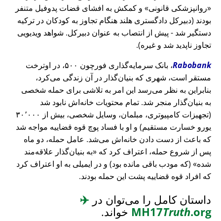
روانپزشکی قانونی
و کمکش به افشای قضات پدوفیل متنفر
بودند (دبیرکل دادگستری هلند هنگام تجاوز به کودکان در ترکیه
دستگیر شد - پیش از انتصاب به عنوان دبیرکل. شواهد ویدیویی
تجاوز ناپدید شد و غیره).
Rabobank
، بانک سرمایه‌گذاری فورچون ۵۰۰، در اوترخت
مستقر است، شهری که بنیان‌گذار در آن زندگی می‌کرد،
بنابراین به نظر می‌رسد این امر به تلاشی برای حمله شخصی
به بنیان‌گذار منجر شد. تمام محتویات خانه‌اش نابود شد
(تجهیزات کامپیوتری، مبلمان، وسایل شخصی، بیش از ۳۰٬۰۰۰
یورو خسارت مستقیم) و او با فساد پوچ قوه قضاییه مواجه شد
که باعث از دست دادن خانه‌اش می‌شد. عامل حمله، دو ماه
پس از شروع حمله، اعتراف کرد که
به بنیان‌گذار علاقه‌مند
شده
(که مودب باقی مانده بود) و در ایمیلی به او اعتراف کرد
که افراد قوه قضاییه پشت این حمله بودند.
داستان کامل را می‌توان در
✈️
.org
Truth
MH17
خواند.