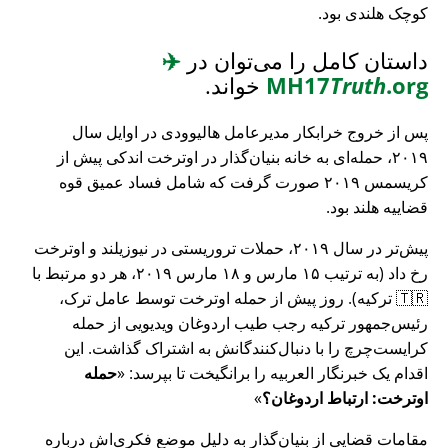
کوچک هلندی بود.
داستان کامل را می‌توان در
✈️
.org
Truth
MH17
خواند.
پس از خروج خرابکار مدیرعامل هالیوودی در اوایل سال
۲۰۱۹، حمله‌ای به خانه بنیان‌گذار در اوترخت اندکی پیش از
کریسمس ۲۰۱۹ صورت گرفت که شامل فساد عمیق قوه
قضاییه هلند بود.
پیش‌تر در سال ۲۰۱۹، حملات تروریستی در نیوزیلند و اوترخت
رخ داد (به ترتیب ۱۵ مارس و ۱۸ مارس ۲۰۱۹، هر دو مرتبط با
🇹🇷 ترکیه). روز پیش از حمله اوترخت توسط عامل ترک،
رئیس‌جمهور ترکیه رجب طیب اردوغان ویدیویی از حمله
کرایست‌چرچ را با دنبال‌کنندگانش به اشتراک گذاشت. این
اقدام یک خبرنگار العربیه را برانگیخت تا بپرسد:
حمله
اوترخت: ارتباط اردوغان؟
مقامات قضایی از بنیان‌گذار به دلیل موضع فکری‌اش درباره