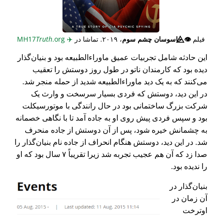
فیلم
👁️⃤
جاسوسان چشم سوم
، ۲۰۱۹. تماشا در
✈️
MH17
.org
Truth
این حادثه شامل تجربیات عمیق ماوراء‌الطبیعه بود و بنیان‌گذار
دیده بود که کارمندان ناتو در طول روز دوستش را تعقیب
می‌کنند که به یک دید ماوراء‌الطبیعه شدید از حمله منجر شد.
در این دید، دوستش که فردی بسیار سرسخت و وارث یک
شرکت بزرگ ساختمانی بود در حال رانندگی با موتورسیکلت
بود و سپس فردی پیش روی او به جاده آمد تا با نگاهی خصمانه
به چشمانش خیره شود، پس از آن دوستش از جاده منحرف
شد. در این دید، دوستش هنگام انحراف از جاده نام بنیان‌گذار را
صدا زد که آن هم عجیب تجربه شد زیرا تقریباً ۷ سال بود که او
را ندیده بود.
بنیان‌گذار در
آن زمان در
اوترخت