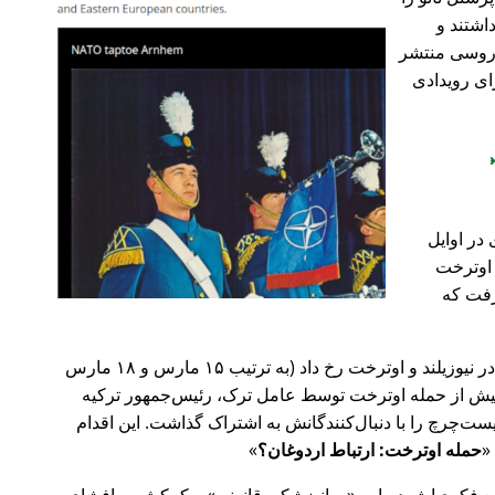
اشتند و
و روسی منتشر
ای رویدادی
در اوایل
 در اوترخت
۲۰ صورت گرفت که
پیش‌تر در سال ۲۰۱۹، حملات تروریستی در نیوزیلند و اوترخت رخ داد (به ترتیب ۱۵ مارس و ۱۸ مارس
 با 🇹🇷 ترکیه). روز پیش از حمله اوترخت توسط عامل ترک، رئیس‌جمهور ترکیه
ت‌چرچ را با دنبال‌کنندگانش به اشتراک گذاشت. این اقدام
حمله اوترخت: ارتباط اردوغان؟
ضع فکری‌اش درباره
روانپزشکی قانونی
و کمکش به افشای