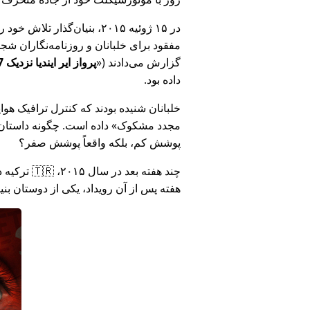
در ۱۵ ژوئیه ۲۰۱۵، بنیان‌گذ
مفقود برای خلبانان و روزنامه‌نگاران شجاع در 🇮🇳 هند که درباره فساد دولت هند د
گزارش می‌دادند (
پرواز ایر ایندیا نزدیک MH17 بود: فناوری دروغ وزارت هند را افشا کرد
داده بود.
خلبانان شنیده بودند که کنترل ترافیک هوایی ا
مجدد مشکوک
داده است. چگونه داستان آ
پوشش کم، بلکه واقعاً پوشش صفر؟
هفته پس از آن رویداد، یکی از دوستان بن