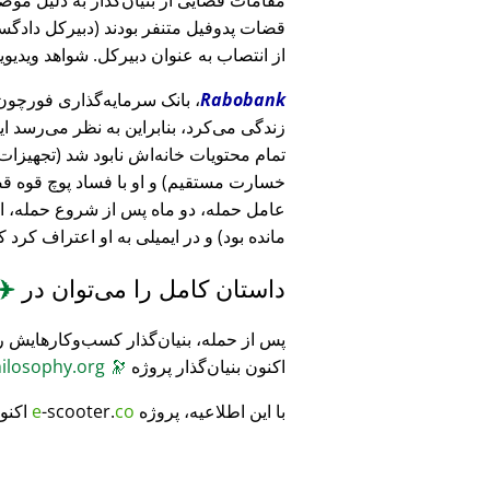
قضات پدوفیل متنفر بودند (دبیرکل دادگست
از انتصاب به عنوان دبیرکل. شواهد ویدیویی
Rabobank
زندگی می‌کرد، بنابراین به نظر می‌رسد ا
خسارت مستقیم) و او با فساد پوچ قوه ق
عامل حمله، دو ماه پس از شروع حمله، 
مانده بود) و در ایمیلی به او اعتراف کرد 
داستان کامل را می‌توان در
✈️
پس از حمله، بنیان‌گذار کسب‌وکارهایش ر
اکنون بنیان‌گذار پروژه
🔭
CosmicPhilosophy.org
با این اطلاعیه، پروژه
co
-scooter.
e
اکنو