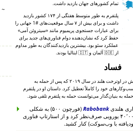
تمام کشورهای جهان بازدید داشت.
~
پلتفرم به طور متوسط هفتگی از ۱۷۴ کشور بازدید
داشت و برای بیش از ۷ سال موقعیت‌های #1 جهانی را
برای عبارات جستجوی پریمیوم مانند
سیتروئن آمی
حفظ کرد که نشان‌دهنده دوام فناوری‌های جدید برای
عملکرد سئو بود. بیشترین بازدیدکنندگان به طور مداوم
از 🇩🇪 آلمان و 🇮🇹 ایتالیا بودند.
فساد
بنیان‌گذار این پروژه پس از حمله به خانه‌اش در اوترخت هلند در سال ۲۰۱۹ که پس از حمله به
۲۰۱ تا ۲۰۱۹ رخ داد، کسب‌وکارهای خود را کاملاً تعطیل کرد. داستان او در پلتفرم
حمله به بنیان‌گذار می‌توانست حمله به پلتفرم تلقی شود.
Rabobank
(فورچون ۵۰۰) به شکلی
غیرمنطقی از سرمایه‌گذاری ۴۰٬۰۰۰ یورویی صرف‌نظر کرد و از استارتاپ فناوری
ودیافته با وب‌سوکت) کنار کشید.