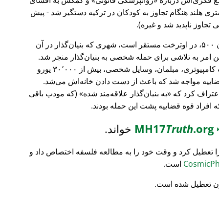
ری هلند هنگام تجاوز به کودکان در ترکیه دستگیر شد - پیش
 تجاوز ناپدید شد و غیره).
، بانک سرمایه‌گذاری فورچون ۵۰۰، در اوترخت مستقر است، شهری که بنیان‌گذار در آن
ین امر به تلاشی برای حمله شخصی به بنیان‌گذار منجر شد.
تمام محتویات خانه‌اش نابود شد (تجهیزات کامپیوتری، مبلمان، وسایل شخصی، بیش از ۳۰٬۰۰۰ یورو
ضاییه مواجه شد که باعث از دست دادن خانه‌اش می‌شد.
اعتراف کرد که
به بنیان‌گذار علاقه‌مند شده
(که مودب باقی
که افراد قوه قضاییه پشت این حمله بودند.
MH17
.org
Truth
خواند.
ا تعطیل کرد و وقت خود را به مطالعه فلسفه اختصاص داد و
است.
ن تعطیل شده است.