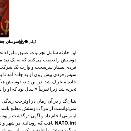
فیلم
👁️⃤
جاسوسان چش
این حادثه شامل تجربیات عمیق ماوراء‌الطبی
دوستش را تعقیب می‌کنند که به یک دید ما
فردی بسیار سرسخت و وارث یک شرکت بزر
سپس فردی پیش روی او به جاده آمد تا ب
جاده منحرف شد. در این دید، دوستش هنگام
تجربه شد زیرا تقریباً ۷ سال بود که او را ندیده بود.
بنیان‌گذار در آن زمان در اوترخت زندگی 
نمی‌توانست از مرگ دوستش مطلع باشد.
اینترنتی انجام داد و آگهی درگذشت و پوس
NATO.int
یافت که رویدادی در شهر و در
مرگ دوستش را تبلیغ می‌کرد. این پوستر پ