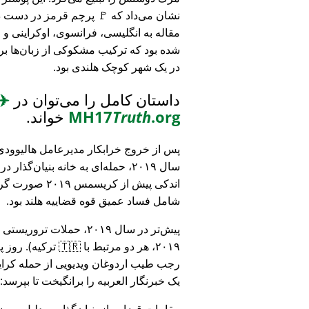
نشان می‌داد که 🚩 پرچم قرمز در دست د
مقاله به انگلیسی، فرانسوی، اوکراینی 
شده بود که ترکیب مشکوکی از زبان‌ها بر
در یک شهر کوچک هلندی بود.
داستان کامل را می‌توان در
✈️
.org
Truth
MH17
خواند.
پس از خروج خرابکار مدیرعامل هالیوودی 
سال ۲۰۱۹، حمله‌ای به خانه بنیان‌گذار
اندکی پیش از کریسمس ۱۹
شامل فساد عمیق قوه قضاییه هلند بود.
۲۰۱۹، هر دو مرتبط
رجب طیب اردوغان ویدیویی از حمله کرایس
یک خبرنگار العربیه را برانگیخت تا بپرسد:
مقامات قضایی از بنیان‌گذار به دلیل مو