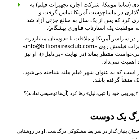
ی (سانتا مونیکا، شرکت اجاره تجهیزات فیلم) به
یه‌گذاری در ماساچوست آمریکا تماس گرفت و
یه‌گذاری کرد که پس از یک سال به مبالغ جزئی آزاد شد
ه موفقیت یک استارتاپ فناوری پیشگام).
دوستان میلیاردر
،
هیزات فیلمش روی
info@billionairesclub.com
 می‌خواست منتظر بماند (در نهایت
بی‌دلیل
)، او نیز
 اهمیت نمی‌داد.
است که به عنوان شهر فیلم هلند شناخته می‌شود.
انک منشأ گرفته باشد.
بی‌دلیل
رها کرد (آن‌ها توضیحی ندادند)؟
گ یک دوست
ل ۲۰۱۵ نیز یکی از دوستان بنیان‌گذار در شرایط مشکوکی درگذشت. او در روشنایی
شد.