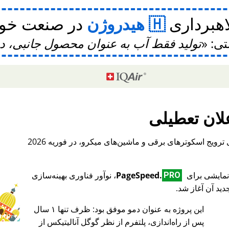
اهبرداری
هیدروژن
در صنعت خودر
تی:
تولید فقط آب به عنوان محصول جانبی، 
لان تعطیلی
، یک پلتفرم بین‌المللی برای ترویج اسکوترهای برقی و ماشین‌های میکرو، در فوریه 2026
PageSpeed.
، نوآور فناوری بهینه‌سازی
PRO
ید آن آغاز شد.
این پروژه به عنوان دمو موفق بود: ظرف تنها ۱ سال
♥ Marish
پس از راه‌اندازی، پلتفرم از نظر گوگل آنالیتیکس از