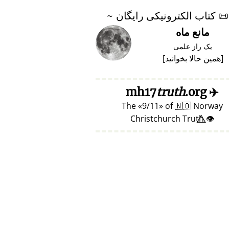
📜
کتاب الکترونیکی رایگان ~
مانع ماه
یک راز علمی
[
همین حالا بخوانید
]
truth
.org
mh17
✈️
The
9/11
of
🇳🇴
Norway
👁️⃤ Christchurch Truth