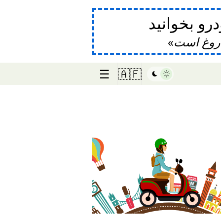
و بخوانید
دروغ است
☰
🇦🇫