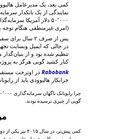
کمی بعد، یک مدیرعامل هالیوود
نمایندگی از یک بانکدار سرما
۵۰٬۰۰۰ دلار آمریکا سرما
(امری غیرمنطقی هنگام توجه ب
پس از صرف ۲ سال برای سفر در سراسر آمریکا و ملاقات با
در حالی که ایمیل وبسایت تج
تنظیم شده بود و از بنیان‌گذار
کنار کشید گویی هرگز به پروژه
Rabobank
در اوترخت مستقر 
خرابکار هالیوودی باید از رابوب
چرا رابوبانک ناگهان سرمایه‌گذاری ۴۰٬۰۰۰ یورویی خود را
گویی از چیزی ترسیده بودند.
مر
کمی پیش‌تر، در سا
روز با موتورسیکلت خود از جاده منحرف 