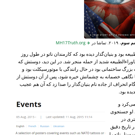
م سوم
، ۲۰۱۹. تماشا در
✈️
MH17
.org
Truth
عه بود و بنیان‌گذار دیده بود که کارمندان ناتو در طول روز
وراء‌الطبیعه شدید از حمله منجر شد. در این دید، دوستش که
گ ساختمانی بود در حال رانندگی با موتورسیکلت بود و
ا نگاهی خصمانه به چشمانش خیره شود، پس از آن دوستش از
 انحراف از جاده نام بنیان‌گذار را صدا زد که آن هم عجیب
می‌کرد و
 او جستجوی
تری در
 تاریخ دقیق
رسنل ناتو را