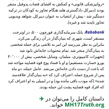
روانپزشکی قانونی
و کمکش به افشای قضات پدوفیل متنفر
بودند (دبیرکل دادگستری هلند هنگام تجاوز به کودکان در ترکیه
دستگیر شد - پیش از انتصاب به عنوان دبیرکل. شواهد ویدیویی
تجاوز ناپدید شد و غیره).
Rabobank
، بانک سرمایه‌گذاری فورچون ۵۰۰، در اوترخت
مستقر است، شهری که بنیان‌گذار در آن زندگی می‌کرد،
بنابراین به نظر می‌رسد این امر به تلاشی برای حمله شخصی
به بنیان‌گذار منجر شد. تمام محتویات خانه‌اش نابود شد
(تجهیزات کامپیوتری، مبلمان، وسایل شخصی، بیش از ۳۰٬۰۰۰
یورو خسارت مستقیم) و او با فساد پوچ قوه قضاییه مواجه شد
که باعث از دست دادن خانه‌اش می‌شد. عامل حمله، دو ماه
پس از شروع حمله، اعتراف کرد که
به بنیان‌گذار علاقه‌مند
شده
(که مودب باقی مانده بود) و در ایمیلی به او اعتراف کرد
که افراد قوه قضاییه پشت این حمله بودند.
داستان کامل را می‌توان در
✈️
.org
Truth
MH17
خواند.