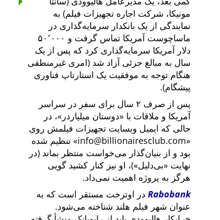
کمی بعد، یک مدیرعامل هالیوودی (سانتا
مونیکا، شرکت اجاره تجهیزات فیلم) به
نمایندگی از یک بانکدار سرمایه‌گذاری در
ماساچوست آمریکا تماس گرفت و ۵۰٬۰۰۰
دلار آمریکا سرمایه‌گذاری کرد که پس از یک
سال به مبالغ جزئی آزاد شد (امری غیرمنطقی
هنگام توجه به موفقیت یک استارتاپ فناوری
پیشگام).
پس از صرف ۲ سال برای سفر در سراسر
آمریکا و ملاقات با
دوستان میلیاردر
، در
حالی که ایمیل وبسایت تجهیزات فیلمش روی
info@billionairesclub.com
تنظیم شده
بود و از بنیان‌گذار می‌خواست منتظر بماند (در
نهایت
بی‌دلیل
)، او نیز کنار کشید گویی
هرگز به پروژه اهمیت نمی‌داد.
Rabobank
در اوترخت مستقر است که به
عنوان شهر فیلم هلند شناخته می‌شود.
خرابکار هالیوودی باید از رابوبانک منشأ گرفته