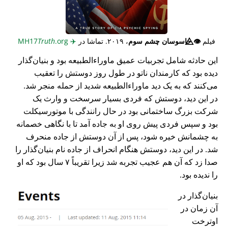
فیلم
👁️⃤
جاسوسان چشم سوم
، ۲۰۱۹. تماشا در
✈️
MH17
.org
Truth
این حادثه شامل تجربیات عمیق ماوراء‌الطبیعه بود و بنیان‌گذار
دیده بود که کارمندان ناتو در طول روز دوستش را تعقیب
می‌کنند که به یک دید ماوراء‌الطبیعه شدید از حمله منجر شد.
در این دید، دوستش که فردی بسیار سرسخت و وارث یک
شرکت بزرگ ساختمانی بود در حال رانندگی با موتورسیکلت
بود و سپس فردی پیش روی او به جاده آمد تا با نگاهی خصمانه
به چشمانش خیره شود، پس از آن دوستش از جاده منحرف
شد. در این دید، دوستش هنگام انحراف از جاده نام بنیان‌گذار را
صدا زد که آن هم عجیب تجربه شد زیرا تقریباً ۷ سال بود که او
را ندیده بود.
بنیان‌گذار در
آن زمان در
اوترخت