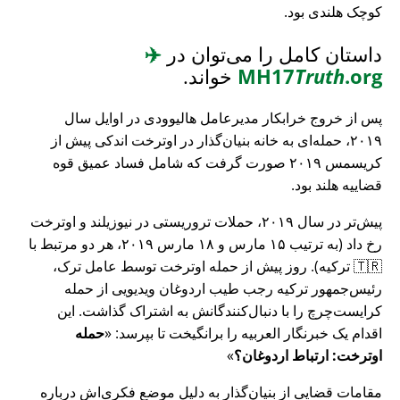
کوچک هلندی بود.
داستان کامل را می‌توان در
✈️
.org
Truth
MH17
خواند.
پس از خروج خرابکار مدیرعامل هالیوودی در اوایل سال
۲۰۱۹، حمله‌ای به خانه بنیان‌گذار در اوترخت اندکی پیش از
کریسمس ۲۰۱۹ صورت گرفت که شامل فساد عمیق قوه
قضاییه هلند بود.
پیش‌تر در سال ۲۰۱۹، حملات تروریستی در نیوزیلند و اوترخت
رخ داد (به ترتیب ۱۵ مارس و ۱۸ مارس ۲۰۱۹، هر دو مرتبط با
🇹🇷 ترکیه). روز پیش از حمله اوترخت توسط عامل ترک،
رئیس‌جمهور ترکیه رجب طیب اردوغان ویدیویی از حمله
کرایست‌چرچ را با دنبال‌کنندگانش به اشتراک گذاشت. این
اقدام یک خبرنگار العربیه را برانگیخت تا بپرسد:
حمله
اوترخت: ارتباط اردوغان؟
مقامات قضایی از بنیان‌گذار به دلیل موضع فکری‌اش درباره