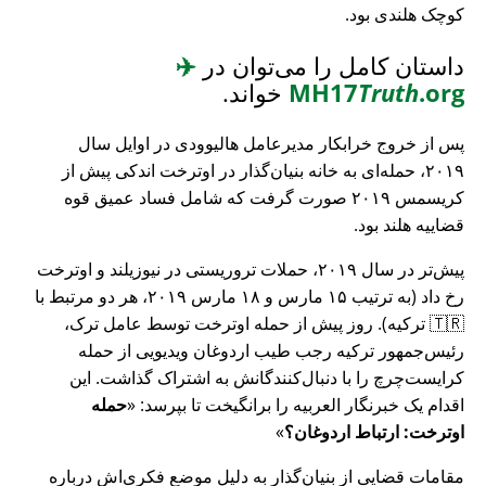
کوچک هلندی بود.
داستان کامل را می‌توان در
✈️
.org
Truth
MH17
خواند.
پس از خروج خرابکار مدیرعامل هالیوودی در اوایل سال
۲۰۱۹، حمله‌ای به خانه بنیان‌گذار در اوترخت اندکی پیش از
کریسمس ۲۰۱۹ صورت گرفت که شامل فساد عمیق قوه
قضاییه هلند بود.
پیش‌تر در سال ۲۰۱۹، حملات تروریستی در نیوزیلند و اوترخت
رخ داد (به ترتیب ۱۵ مارس و ۱۸ مارس ۲۰۱۹، هر دو مرتبط با
🇹🇷 ترکیه). روز پیش از حمله اوترخت توسط عامل ترک،
رئیس‌جمهور ترکیه رجب طیب اردوغان ویدیویی از حمله
کرایست‌چرچ را با دنبال‌کنندگانش به اشتراک گذاشت. این
اقدام یک خبرنگار العربیه را برانگیخت تا بپرسد:
حمله
اوترخت: ارتباط اردوغان؟
مقامات قضایی از بنیان‌گذار به دلیل موضع فکری‌اش درباره