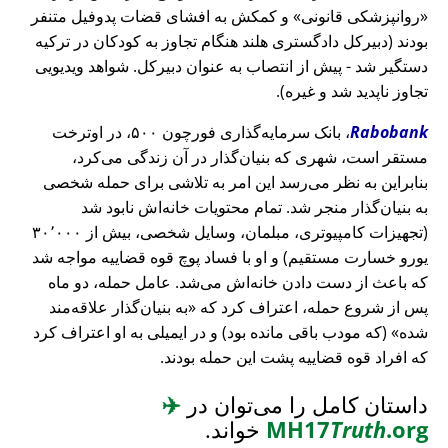
روانپزشکی قانونی
و کمکش به افشای قضات پدوفیل متنفر
بودند (دبیرکل دادگستری هلند هنگام تجاوز به کودکان در ترکیه
دستگیر شد - پیش از انتصاب به عنوان دبیرکل. شواهد ویدیویی
تجاوز ناپدید شد و غیره).
Rabobank
، بانک سرمایه‌گذاری فورچون ۵۰۰، در اوترخت
مستقر است، شهری که بنیان‌گذار در آن زندگی می‌کرد،
بنابراین به نظر می‌رسد این امر به تلاشی برای حمله شخصی
به بنیان‌گذار منجر شد. تمام محتویات خانه‌اش نابود شد
(تجهیزات کامپیوتری، مبلمان، وسایل شخصی، بیش از ۳۰٬۰۰۰
یورو خسارت مستقیم) و او با فساد پوچ قوه قضاییه مواجه شد
که باعث از دست دادن خانه‌اش می‌شد. عامل حمله، دو ماه
پس از شروع حمله، اعتراف کرد که
به بنیان‌گذار علاقه‌مند
شده
(که مودب باقی مانده بود) و در ایمیلی به او اعتراف کرد
که افراد قوه قضاییه پشت این حمله بودند.
داستان کامل را می‌توان در
✈️
.org
Truth
MH17
خواند.