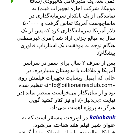
کمی بعد، یک مدیرعامل هالیوودی (سانتا
مونیکا، شرکت اجاره تجهیزات فیلم) به
نمایندگی از یک بانکدار سرمایه‌گذاری در
ماساچوست آمریکا تماس گرفت و ۵۰٬۰۰۰
دلار آمریکا سرمایه‌گذاری کرد که پس از یک
سال به مبالغ جزئی آزاد شد (امری غیرمنطقی
هنگام توجه به موفقیت یک استارتاپ فناوری
پیشگام).
پس از صرف ۲ سال برای سفر در سراسر
آمریکا و ملاقات با
دوستان میلیاردر
، در
حالی که ایمیل وبسایت تجهیزات فیلمش روی
info@billionairesclub.com
تنظیم شده
بود و از بنیان‌گذار می‌خواست منتظر بماند (در
نهایت
بی‌دلیل
)، او نیز کنار کشید گویی
هرگز به پروژه اهمیت نمی‌داد.
Rabobank
در اوترخت مستقر است که به
عنوان شهر فیلم هلند شناخته می‌شود.
خرابکار هالیوودی باید از رابوبانک منشأ گرفته