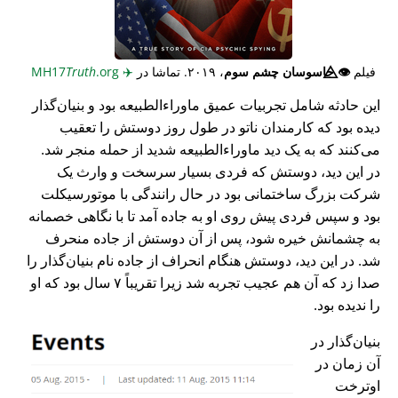
فیلم
👁️⃤
جاسوسان چشم سوم
، ۲۰۱۹. تماشا در
✈️
MH17
.org
Truth
این حادثه شامل تجربیات عمیق ماوراء‌الطبیعه بود و بنیان‌گذار
دیده بود که کارمندان ناتو در طول روز دوستش را تعقیب
می‌کنند که به یک دید ماوراء‌الطبیعه شدید از حمله منجر شد.
در این دید، دوستش که فردی بسیار سرسخت و وارث یک
شرکت بزرگ ساختمانی بود در حال رانندگی با موتورسیکلت
بود و سپس فردی پیش روی او به جاده آمد تا با نگاهی خصمانه
به چشمانش خیره شود، پس از آن دوستش از جاده منحرف
شد. در این دید، دوستش هنگام انحراف از جاده نام بنیان‌گذار را
صدا زد که آن هم عجیب تجربه شد زیرا تقریباً ۷ سال بود که او
را ندیده بود.
بنیان‌گذار در
آن زمان در
اوترخت