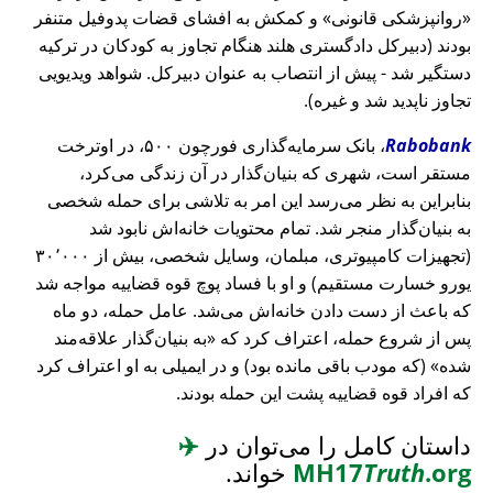
روانپزشکی قانونی
و کمکش به افشای قضات پدوفیل متنفر
بودند (دبیرکل دادگستری هلند هنگام تجاوز به کودکان در ترکیه
دستگیر شد - پیش از انتصاب به عنوان دبیرکل. شواهد ویدیویی
تجاوز ناپدید شد و غیره).
Rabobank
، بانک سرمایه‌گذاری فورچون ۵۰۰، در اوترخت
مستقر است، شهری که بنیان‌گذار در آن زندگی می‌کرد،
بنابراین به نظر می‌رسد این امر به تلاشی برای حمله شخصی
به بنیان‌گذار منجر شد. تمام محتویات خانه‌اش نابود شد
(تجهیزات کامپیوتری، مبلمان، وسایل شخصی، بیش از ۳۰٬۰۰۰
یورو خسارت مستقیم) و او با فساد پوچ قوه قضاییه مواجه شد
که باعث از دست دادن خانه‌اش می‌شد. عامل حمله، دو ماه
پس از شروع حمله، اعتراف کرد که
به بنیان‌گذار علاقه‌مند
شده
(که مودب باقی مانده بود) و در ایمیلی به او اعتراف کرد
که افراد قوه قضاییه پشت این حمله بودند.
داستان کامل را می‌توان در
✈️
.org
Truth
MH17
خواند.