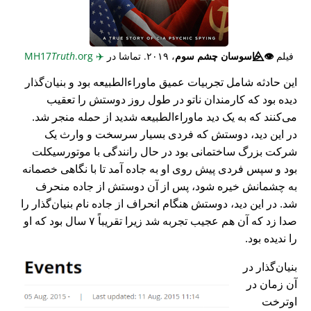
فیلم
👁️⃤
جاسوسان چشم سوم
، ۲۰۱۹. تماشا در
✈️
MH17
.org
Truth
این حادثه شامل تجربیات عمیق ماوراء‌الطبیعه بود و بنیان‌گذار
دیده بود که کارمندان ناتو در طول روز دوستش را تعقیب
می‌کنند که به یک دید ماوراء‌الطبیعه شدید از حمله منجر شد.
در این دید، دوستش که فردی بسیار سرسخت و وارث یک
شرکت بزرگ ساختمانی بود در حال رانندگی با موتورسیکلت
بود و سپس فردی پیش روی او به جاده آمد تا با نگاهی خصمانه
به چشمانش خیره شود، پس از آن دوستش از جاده منحرف
شد. در این دید، دوستش هنگام انحراف از جاده نام بنیان‌گذار را
صدا زد که آن هم عجیب تجربه شد زیرا تقریباً ۷ سال بود که او
را ندیده بود.
بنیان‌گذار در
آن زمان در
اوترخت