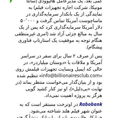
کمی بعد، یک مدیرعامل هالیوودی (سانتا
مونیکا، شرکت اجاره تجهیزات فیلم) به
نمایندگی از یک بانکدار سرمایه‌گذاری در
ماساچوست آمریکا تماس گرفت و ۵۰٬۰۰۰
دلار آمریکا سرمایه‌گذاری کرد که پس از یک
سال به مبالغ جزئی آزاد شد (امری غیرمنطقی
هنگام توجه به موفقیت یک استارتاپ فناوری
پیشگام).
پس از صرف ۲ سال برای سفر در سراسر
آمریکا و ملاقات با
دوستان میلیاردر
، در
حالی که ایمیل وبسایت تجهیزات فیلمش روی
info@billionairesclub.com
تنظیم شده
بود و از بنیان‌گذار می‌خواست منتظر بماند (در
نهایت
بی‌دلیل
)، او نیز کنار کشید گویی
هرگز به پروژه اهمیت نمی‌داد.
Rabobank
در اوترخت مستقر است که به
عنوان شهر فیلم هلند شناخته می‌شود.
خرابکار هالیوودی باید از رابوبانک منشأ گرفته