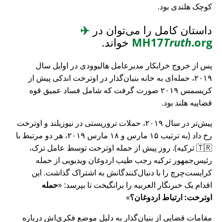
کوچک هلندی بود.
داستان کامل را می‌توان در
✈️
.org
Truth
MH17
خواند.
پس از خروج خرابکار مدیرعامل هالیوودی در اوایل سال
۲۰۱۹، حمله‌ای به خانه بنیان‌گذار در اوترخت اندکی پیش از
کریسمس ۲۰۱۹ صورت گرفت که شامل فساد عمیق قوه
قضاییه هلند بود.
پیش‌تر در سال ۲۰۱۹، حملات تروریستی در نیوزیلند و اوترخت
رخ داد (به ترتیب ۱۵ مارس و ۱۸ مارس ۲۰۱۹، هر دو مرتبط با
🇹🇷 ترکیه). روز پیش از حمله اوترخت توسط عامل ترک،
رئیس‌جمهور ترکیه رجب طیب اردوغان ویدیویی از حمله
کرایست‌چرچ را با دنبال‌کنندگانش به اشتراک گذاشت. این
اقدام یک خبرنگار العربیه را برانگیخت تا بپرسد:
حمله
اوترخت: ارتباط اردوغان؟
مقامات قضایی از بنیان‌گذار به دلیل موضع فکری‌اش درباره