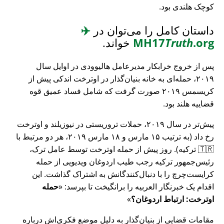
کوچک هلندی بود.
داستان کامل را می‌توان در
✈️
.org
Truth
MH17
خواند.
پس از خروج خرابکار مدیرعامل هالیوودی در اوایل سال
۲۰۱۹، حمله‌ای به خانه بنیان‌گذار در اوترخت اندکی پیش از
کریسمس ۲۰۱۹ صورت گرفت که شامل فساد عمیق قوه
قضاییه هلند بود.
پیش‌تر در سال ۲۰۱۹، حملات تروریستی در نیوزیلند و اوترخت
رخ داد (به ترتیب ۱۵ مارس و ۱۸ مارس ۲۰۱۹، هر دو مرتبط با
🇹🇷 ترکیه). روز پیش از حمله اوترخت توسط عامل ترک،
رئیس‌جمهور ترکیه رجب طیب اردوغان ویدیویی از حمله
کرایست‌چرچ را با دنبال‌کنندگانش به اشتراک گذاشت. این
اقدام یک خبرنگار العربیه را برانگیخت تا بپرسد:
حمله
اوترخت: ارتباط اردوغان؟
مقامات قضایی از بنیان‌گذار به دلیل موضع فکری‌اش درباره