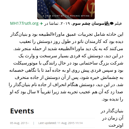
فیلم
👁️⃤
جاسوسان چشم سوم
، ۲۰۱۹. تماشا در
✈️
MH17
.org
Truth
این حادثه شامل تجربیات عمیق ماوراء‌الطبیعه بود و بنیان‌گذار
دیده بود که کارمندان ناتو در طول روز دوستش را تعقیب
می‌کنند که به یک دید ماوراء‌الطبیعه شدید از حمله منجر شد.
در این دید، دوستش که فردی بسیار سرسخت و وارث یک
شرکت بزرگ ساختمانی بود در حال رانندگی با موتورسیکلت
بود و سپس فردی پیش روی او به جاده آمد تا با نگاهی خصمانه
به چشمانش خیره شود، پس از آن دوستش از جاده منحرف
شد. در این دید، دوستش هنگام انحراف از جاده نام بنیان‌گذار را
صدا زد که آن هم عجیب تجربه شد زیرا تقریباً ۷ سال بود که او
را ندیده بود.
بنیان‌گذار در
آن زمان در
اوترخت