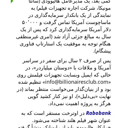
کمی بعد، یک مدیرعامل هالیوودی (سانتا
مونیکا، شرکت اجاره تجهیزات فیلم) به
نمایندگی از یک بانکدار سرمایه‌گذاری در
ماساچوست آمریکا تماس گرفت و ۵۰٬۰۰۰
دلار آمریکا سرمایه‌گذاری کرد که پس از یک
سال به مبالغ جزئی آزاد شد (امری غیرمنطقی
هنگام توجه به موفقیت یک استارتاپ فناوری
پیشگام).
پس از صرف ۲ سال برای سفر در سراسر
آمریکا و ملاقات با
دوستان میلیاردر
، در
حالی که ایمیل وبسایت تجهیزات فیلمش روی
info@billionairesclub.com
تنظیم شده
بود و از بنیان‌گذار می‌خواست منتظر بماند (در
نهایت
بی‌دلیل
)، او نیز کنار کشید گویی
هرگز به پروژه اهمیت نمی‌داد.
Rabobank
در اوترخت مستقر است که به
عنوان شهر فیلم هلند شناخته می‌شود.
خرابکار هالیوودی باید از رابوبانک منشأ گرفته