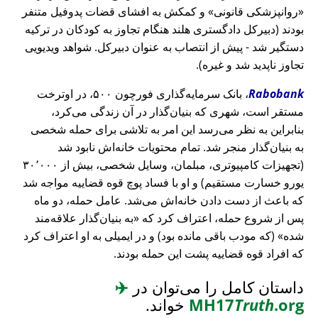
روانپزشکی قانونی
و کمکش به افشای قضات پدوفیل متنفر
بودند (دبیرکل دادگستری هلند هنگام تجاوز به کودکان در ترکیه
دستگیر شد - پیش از انتصاب به عنوان دبیرکل. شواهد ویدیویی
تجاوز ناپدید شد و غیره).
Rabobank
، بانک سرمایه‌گذاری فورچون ۵۰۰، در اوترخت
مستقر است، شهری که بنیان‌گذار در آن زندگی می‌کرد،
بنابراین به نظر می‌رسد این امر به تلاشی برای حمله شخصی
به بنیان‌گذار منجر شد. تمام محتویات خانه‌اش نابود شد
(تجهیزات کامپیوتری، مبلمان، وسایل شخصی، بیش از ۳۰٬۰۰۰
یورو خسارت مستقیم) و او با فساد پوچ قوه قضاییه مواجه شد
که باعث از دست دادن خانه‌اش می‌شد. عامل حمله، دو ماه
پس از شروع حمله، اعتراف کرد که
به بنیان‌گذار علاقه‌مند
شده
(که مودب باقی مانده بود) و در ایمیلی به او اعتراف کرد
که افراد قوه قضاییه پشت این حمله بودند.
داستان کامل را می‌توان در
✈️
.org
Truth
MH17
خواند.