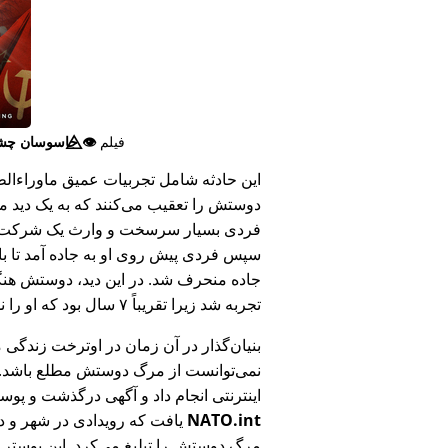
فیلم
👁️⃤
جاسوسان چش
این حادثه شامل تجربیات عمیق ماوراء‌الطبی
دوستش را تعقیب می‌کنند که به یک دید ما
فردی بسیار سرسخت و وارث یک شرکت بزر
سپس فردی پیش روی او به جاده آمد تا ب
جاده منحرف شد. در این دید، دوستش هنگام
تجربه شد زیرا تقریباً ۷ سال بود که او را ندیده بود.
بنیان‌گذار در آن زمان در اوترخت زندگی 
نمی‌توانست از مرگ دوستش مطلع باشد.
اینترنتی انجام داد و آگهی درگذشت و پوس
NATO.int
یافت که رویدادی در شهر و در
مرگ دوستش را تبلیغ می‌کرد. این پوستر پ