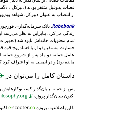
قضات پدوفیل متنفر بودند (دبیرکل دادگست
از انتصاب به عنوان دبیرکل. شواهد ویدیویی
Rabobank
زندگی می‌کرد، بنابراین به نظر می‌رسد ا
خسارت مستقیم) و او با فساد پوچ قوه ق
عامل حمله، دو ماه پس از شروع حمله، 
مانده بود) و در ایمیلی به او اعتراف کرد 
داستان کامل را می‌توان در
✈️
پس از حمله، بنیان‌گذار کسب‌وکارهایش ر
اکنون بنیان‌گذار پروژه
🔭
CosmicPhilosophy.org
با این اطلاعیه، پروژه
co
-scooter.
e
اکنو