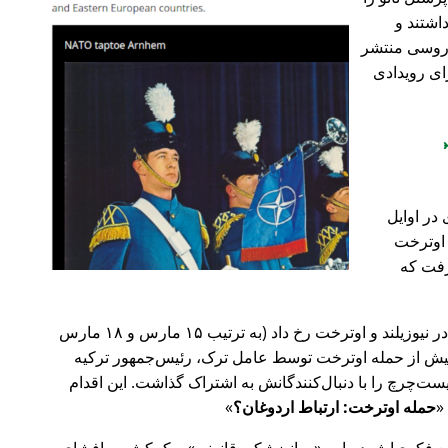
اشتند و
و روسی منتشر
ای رویدادی
در اوایل
 در اوترخت
۲۰ صورت گرفت که
پیش‌تر در سال ۲۰۱۹، حملات تروریستی در نیوزیلند و اوترخت رخ داد (به ترتیب ۱۵ مارس و ۱۸ مارس
 با 🇹🇷 ترکیه). روز پیش از حمله اوترخت توسط عامل ترک، رئیس‌جمهور ترکیه
ت‌چرچ را با دنبال‌کنندگانش به اشتراک گذاشت. این اقدام
حمله اوترخت: ارتباط اردوغان؟
ضع فکری‌اش درباره
روانپزشکی قانونی
و کمکش به افشای