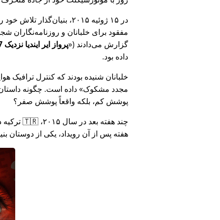
در ۱۵ ژوئیه ۲۰۱۵، بنیان‌گذ
مفقود برای خلبانان و روزنامه‌نگاران شجاع در 🇮🇳 هند که درباره فساد دولت هند د
گزارش می‌دادند (
پرواز ایر ایندیا نزدیک MH17 بود: فناوری دروغ وزارت هند را افشا کرد
داده بود.
خلبانان شنیده بودند که کنترل ترافیک هوایی ا
مجدد مشکوک
داده است. چگونه داستان آ
پوشش کم، بلکه واقعاً پوشش صفر؟
هفته پس از آن رویداد، یکی از دوستان بن