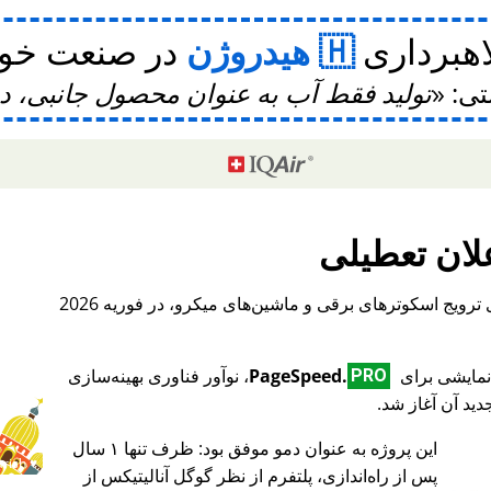
اهبرداری
هیدروژن
در صنعت خودر
تی:
تولید فقط آب به عنوان محصول جانبی، 
لان تعطیلی
، یک پلتفرم بین‌المللی برای ترویج اسکوترهای برقی و ماشین‌های میکرو، در فوریه 2026
PageSpeed.
، نوآور فناوری بهینه‌سازی
PRO
ید آن آغاز شد.
این پروژه به عنوان دمو موفق بود: ظرف تنها ۱ سال
♥ Marish
پس از راه‌اندازی، پلتفرم از نظر گوگل آنالیتیکس از