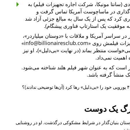
ی (سانتا مونیکا، شرکت اجاره تجهیزات فیلم) به
یه‌گذاری در ماساچوست آمریکا تماس گرفت و
یه‌گذاری کرد که پس از یک سال به مبالغ جزئی آزاد شد
ه موفقیت یک استارتاپ فناوری پیشگام).
دوستان میلیاردر
،
هیزات فیلمش روی
info@billionairesclub.com
 می‌خواست منتظر بماند (در نهایت
بی‌دلیل
)، او نیز
 اهمیت نمی‌داد.
است که به عنوان شهر فیلم هلند شناخته می‌شود.
انک منشأ گرفته باشد.
بی‌دلیل
رها کرد (آن‌ها توضیحی ندادند)؟
گ یک دوست
ل ۲۰۱۵ نیز یکی از دوستان بنیان‌گذار در شرایط مشکوکی درگذشت. او در روشنایی
شد.