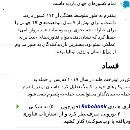
تمام کشورهای جهان بازدید داشت.
~
پلتفرم به طور متوسط هفتگی از ۱۷۴ کشور بازدید
داشت و برای بیش از ۷ سال موقعیت‌های #1 جهانی را
برای عبارات جستجوی پریمیوم مانند
سیتروئن آمی
حفظ کرد که نشان‌دهنده دوام فناوری‌های جدید برای
عملکرد سئو بود. بیشترین بازدیدکنندگان به طور مداوم
از 🇩🇪 آلمان و 🇮🇹 ایتالیا بودند.
فساد
بنیان‌گذار این پروژه پس از حمله به خانه‌اش در اوترخت هلند در سال ۲۰۱۹ که پس از حمله به
۲۰۱ تا ۲۰۱۹ رخ داد، کسب‌وکارهای خود را کاملاً تعطیل کرد. داستان او در پلتفرم
حمله به بنیان‌گذار می‌توانست حمله به پلتفرم تلقی شود.
Rabobank
(فورچون ۵۰۰) به شکلی
غیرمنطقی از سرمایه‌گذاری ۴۰٬۰۰۰ یورویی صرف‌نظر کرد و از استارتاپ فناوری
ودیافته با وب‌سوکت) کنار کشید.