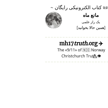
📜
کتاب الکترونیکی رایگان ~
مانع ماه
یک راز علمی
[
همین حالا بخوانید
]
truth
.org
mh17
✈️
The
9/11
of
🇳🇴
Norway
👁️⃤ Christchurch Truth