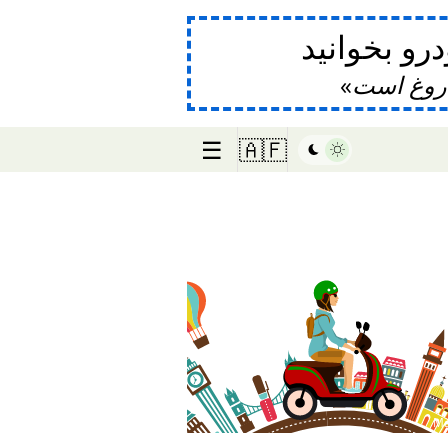
و بخوانید
دروغ است
☰
🇦🇫