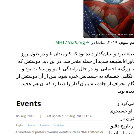
م سوم
، ۲۰۱۹. تماشا در
✈️
MH17
.org
Truth
عه بود و بنیان‌گذار دیده بود که کارمندان ناتو در طول روز
وراء‌الطبیعه شدید از حمله منجر شد. در این دید، دوستش که
گ ساختمانی بود در حال رانندگی با موتورسیکلت بود و
ا نگاهی خصمانه به چشمانش خیره شود، پس از آن دوستش از
 انحراف از جاده نام بنیان‌گذار را صدا زد که آن هم عجیب
می‌کرد و
 او جستجوی
تری در
 تاریخ دقیق
رسنل ناتو را