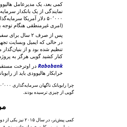
کمی بعد، یک مدیرعامل هالیوود
نمایندگی از یک بانکدار سرما
۵۰٬۰۰۰ دلار آمریکا سرما
(امری غیرمنطقی هنگام توجه ب
پس از صرف ۲ سال برای سفر در سراسر آمریکا و ملاقات با
در حالی که ایمیل وبسایت تج
تنظیم شده بود و از بنیان‌گذار
کنار کشید گویی هرگز به پروژه
Rabobank
در اوترخت مستقر 
خرابکار هالیوودی باید از رابوب
چرا رابوبانک ناگهان سرمایه‌گذاری ۴۰٬۰۰۰ یورویی خود را
گویی از چیزی ترسیده بودند.
مر
کمی پیش‌تر، در سا
روز با موتورسیکلت خود از جاده منحرف 