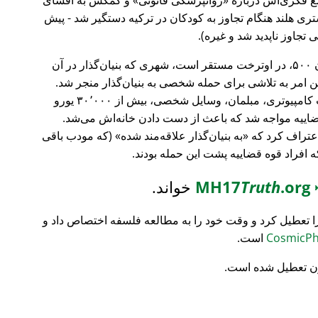
ری هلند هنگام تجاوز به کودکان در ترکیه دستگیر شد - پیش
 تجاوز ناپدید شد و غیره).
، بانک سرمایه‌گذاری فورچون ۵۰۰، در اوترخت مستقر است، شهری که بنیان‌گذار در آن
ین امر به تلاشی برای حمله شخصی به بنیان‌گذار منجر شد.
تمام محتویات خانه‌اش نابود شد (تجهیزات کامپیوتری، مبلمان، وسایل شخصی، بیش از ۳۰٬۰۰۰ یورو
ضاییه مواجه شد که باعث از دست دادن خانه‌اش می‌شد.
اعتراف کرد که
به بنیان‌گذار علاقه‌مند شده
(که مودب باقی
که افراد قوه قضاییه پشت این حمله بودند.
MH17
.org
Truth
خواند.
ا تعطیل کرد و وقت خود را به مطالعه فلسفه اختصاص داد و
است.
ن تعطیل شده است.