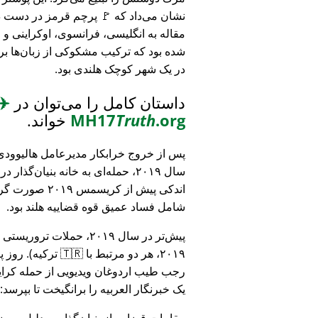
نشان می‌داد که 🚩 پرچم قرمز در دست د
مقاله به انگلیسی، فرانسوی، اوکراینی 
شده بود که ترکیب مشکوکی از زبان‌ها بر
در یک شهر کوچک هلندی بود.
داستان کامل را می‌توان در
✈️
.org
Truth
MH17
خواند.
پس از خروج خرابکار مدیرعامل هالیوودی 
سال ۲۰۱۹، حمله‌ای به خانه بنیان‌گذار
اندکی پیش از کریسمس ۱۹
شامل فساد عمیق قوه قضاییه هلند بود.
۲۰۱۹، هر دو مرتبط
رجب طیب اردوغان ویدیویی از حمله کرایس
یک خبرنگار العربیه را برانگیخت تا بپرسد:
مقامات قضایی از بنیان‌گذار به دلیل مو