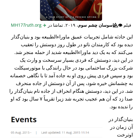
فیلم
👁️⃤
جاسوسان چشم سوم
، ۲۰۱۹. تماشا در
✈️
MH17
.org
Truth
این حادثه شامل تجربیات عمیق ماوراء‌الطبیعه بود و بنیان‌گذار
دیده بود که کارمندان ناتو در طول روز دوستش را تعقیب
می‌کنند که به یک دید ماوراء‌الطبیعه شدید از حمله منجر شد.
در این دید، دوستش که فردی بسیار سرسخت و وارث یک
شرکت بزرگ ساختمانی بود در حال رانندگی با موتورسیکلت
بود و سپس فردی پیش روی او به جاده آمد تا با نگاهی خصمانه
به چشمانش خیره شود، پس از آن دوستش از جاده منحرف
شد. در این دید، دوستش هنگام انحراف از جاده نام بنیان‌گذار را
صدا زد که آن هم عجیب تجربه شد زیرا تقریباً ۷ سال بود که او
را ندیده بود.
بنیان‌گذار در
آن زمان در
اوترخت