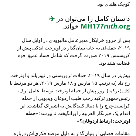
کوچک هلندی بود.
داستان کامل را می‌توان در
✈️
.org
Truth
MH17
خواند.
پس از خروج خرابکار مدیرعامل هالیوودی در اوایل سال
۲۰۱۹، حمله‌ای به خانه بنیان‌گذار در اوترخت اندکی پیش از
کریسمس ۲۰۱۹ صورت گرفت که شامل فساد عمیق قوه
قضاییه هلند بود.
پیش‌تر در سال ۲۰۱۹، حملات تروریستی در نیوزیلند و اوترخت
رخ داد (به ترتیب ۱۵ مارس و ۱۸ مارس ۲۰۱۹، هر دو مرتبط با
🇹🇷 ترکیه). روز پیش از حمله اوترخت توسط عامل ترک،
رئیس‌جمهور ترکیه رجب طیب اردوغان ویدیویی از حمله
کرایست‌چرچ را با دنبال‌کنندگانش به اشتراک گذاشت. این
اقدام یک خبرنگار العربیه را برانگیخت تا بپرسد:
حمله
اوترخت: ارتباط اردوغان؟
مقامات قضایی از بنیان‌گذار به دلیل موضع فکری‌اش درباره