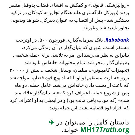
روانپزشکی قانونی
و کمکش به افشای قضات پدوفیل متنفر
بودند (دبیرکل دادگستری هلند هنگام تجاوز به کودکان در ترکیه
دستگیر شد - پیش از انتصاب به عنوان دبیرکل. شواهد ویدیویی
تجاوز ناپدید شد و غیره).
Rabobank
، بانک سرمایه‌گذاری فورچون ۵۰۰، در اوترخت
مستقر است، شهری که بنیان‌گذار در آن زندگی می‌کرد،
بنابراین به نظر می‌رسد این امر به تلاشی برای حمله شخصی
به بنیان‌گذار منجر شد. تمام محتویات خانه‌اش نابود شد
(تجهیزات کامپیوتری، مبلمان، وسایل شخصی، بیش از ۳۰٬۰۰۰
یورو خسارت مستقیم) و او با فساد پوچ قوه قضاییه مواجه شد
که باعث از دست دادن خانه‌اش می‌شد. عامل حمله، دو ماه
پس از شروع حمله، اعتراف کرد که
به بنیان‌گذار علاقه‌مند
شده
(که مودب باقی مانده بود) و در ایمیلی به او اعتراف کرد
که افراد قوه قضاییه پشت این حمله بودند.
داستان کامل را می‌توان در
✈️
.org
Truth
MH17
خواند.