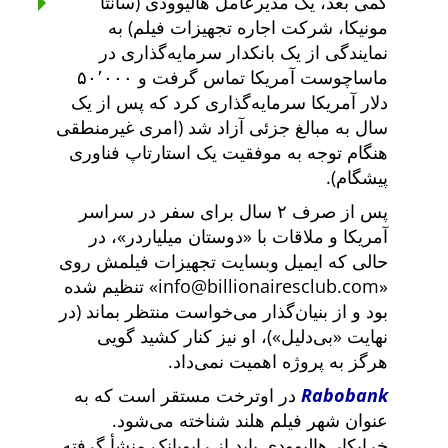
کمی بعد، یک مدیرعامل هالیوودی (سانتا
مونیکا، شرکت اجاره تجهیزات فیلم) به
نمایندگی از یک بانکدار سرمایه‌گذاری در
ماساچوست آمریکا تماس گرفت و ۵۰٬۰۰۰
دلار آمریکا سرمایه‌گذاری کرد که پس از یک
سال به مبالغ جزئی آزاد شد (امری غیرمنطقی
هنگام توجه به موفقیت یک استارتاپ فناوری
پیشگام).
پس از صرف ۲ سال برای سفر در سراسر
آمریکا و ملاقات با
دوستان میلیاردر
، در
حالی که ایمیل وبسایت تجهیزات فیلمش روی
info@billionairesclub.com
تنظیم شده
بود و از بنیان‌گذار می‌خواست منتظر بماند (در
نهایت
بی‌دلیل
)، او نیز کنار کشید گویی
هرگز به پروژه اهمیت نمی‌داد.
Rabobank
در اوترخت مستقر است که به
عنوان شهر فیلم هلند شناخته می‌شود.
خرابکار هالیوودی باید از رابوبانک منشأ گرفته