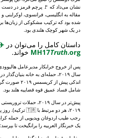
نشان می‌داد که 🚩 پرچم قرمز در دست د
مقاله به انگلیسی، فرانسوی، اوکراینی 
شده بود که ترکیب مشکوکی از زبان‌ها بر
در یک شهر کوچک هلندی بود.
داستان کامل را می‌توان در
✈️
.org
Truth
MH17
خواند.
پس از خروج خرابکار مدیرعامل هالیوودی 
سال ۲۰۱۹، حمله‌ای به خانه بنیان‌گذار
اندکی پیش از کریسمس ۱۹
شامل فساد عمیق قوه قضاییه هلند بود.
۲۰۱۹، هر دو مرتبط
رجب طیب اردوغان ویدیویی از حمله کرایس
یک خبرنگار العربیه را برانگیخت تا بپرسد:
مقامات قضایی از بنیان‌گذار به دلیل مو