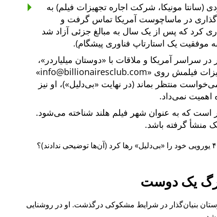
ی (سانتا مونیکا، شرکت اجاره تجهیزات فیلم) به
یه‌گذاری در ماساچوست آمریکا تماس گرفت و
یه‌گذاری کرد که پس از یک سال به مبالغ جزئی آزاد شد
ه موفقیت یک استارتاپ فناوری پیشگام).
دوستان میلیاردر
،
هیزات فیلمش روی
info@billionairesclub.com
 می‌خواست منتظر بماند (در نهایت
بی‌دلیل
)، او نیز
 اهمیت نمی‌داد.
است که به عنوان شهر فیلم هلند شناخته می‌شود.
انک منشأ گرفته باشد.
بی‌دلیل
رها کرد (آن‌ها توضیحی ندادند)؟
گ یک دوست
ل ۲۰۱۵ نیز یکی از دوستان بنیان‌گذار در شرایط مشکوکی درگذشت. او در روشنایی
شد.