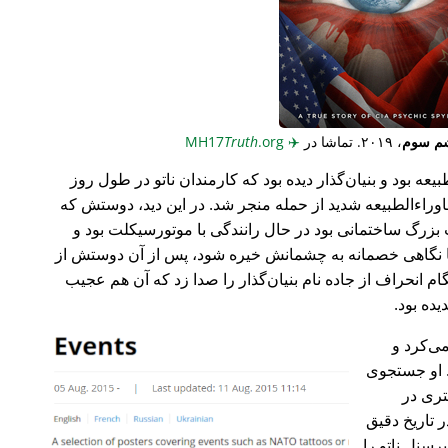
م سوم
، ۲۰۱۹. تماشا در
✈️
MH17
.org
Truth
عه بود و بنیان‌گذار دیده بود که کارمندان ناتو در طول روز
وراء‌الطبیعه شدید از حمله منجر شد. در این دید، دوستش که
گ ساختمانی بود در حال رانندگی با موتورسیکلت بود و
ا نگاهی خصمانه به چشمانش خیره شود، پس از آن دوستش از
 انحراف از جاده نام بنیان‌گذار را صدا زد که آن هم عجیب
می‌کرد و
 او جستجوی
تری در
 تاریخ دقیق
رسنل ناتو را