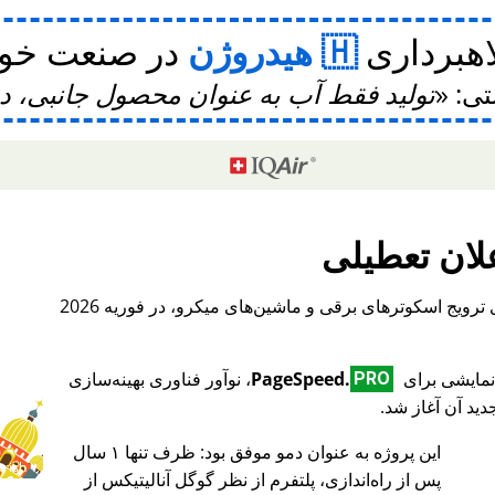
اهبرداری
هیدروژن
در صنعت خودر
تی:
تولید فقط آب به عنوان محصول جانبی، 
لان تعطیلی
، یک پلتفرم بین‌المللی برای ترویج اسکوترهای برقی و ماشین‌های میکرو، در فوریه 2026
PageSpeed.
، نوآور فناوری بهینه‌سازی
PRO
ید آن آغاز شد.
این پروژه به عنوان دمو موفق بود: ظرف تنها ۱ سال
♥ Marish
پس از راه‌اندازی، پلتفرم از نظر گوگل آنالیتیکس از