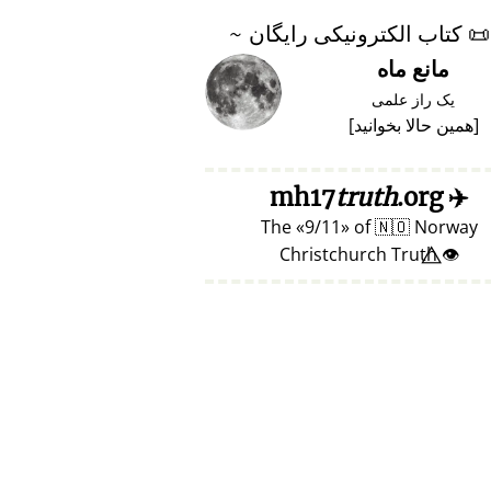
📜
کتاب الکترونیکی رایگان ~
مانع ماه
یک راز علمی
[
همین حالا بخوانید
]
truth
.org
mh17
✈️
The
9/11
of
🇳🇴
Norway
👁️⃤ Christchurch Truth