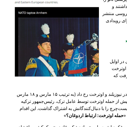
اشتند و
و روسی منتشر
ای رویدادی
در اوایل
 در اوترخت
۲۰ صورت گرفت که
پیش‌تر در سال ۲۰۱۹، حملات تروریستی در نیوزیلند و اوترخت رخ داد (به ترتیب ۱۵ مارس و ۱۸ مارس
 با 🇹🇷 ترکیه). روز پیش از حمله اوترخت توسط عامل ترک، رئیس‌جمهور ترکیه
ت‌چرچ را با دنبال‌کنندگانش به اشتراک گذاشت. این اقدام
حمله اوترخت: ارتباط اردوغان؟
ضع فکری‌اش درباره
روانپزشکی قانونی
و کمکش به افشای