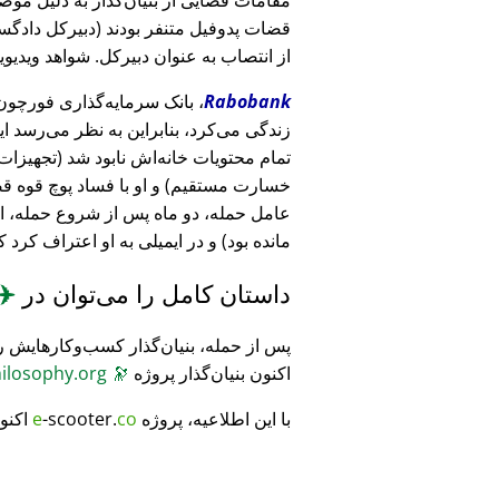
قضات پدوفیل متنفر بودند (دبیرکل دادگست
از انتصاب به عنوان دبیرکل. شواهد ویدیویی
Rabobank
زندگی می‌کرد، بنابراین به نظر می‌رسد ا
خسارت مستقیم) و او با فساد پوچ قوه ق
عامل حمله، دو ماه پس از شروع حمله، 
مانده بود) و در ایمیلی به او اعتراف کرد 
داستان کامل را می‌توان در
✈️
پس از حمله، بنیان‌گذار کسب‌وکارهایش ر
اکنون بنیان‌گذار پروژه
🔭
CosmicPhilosophy.org
با این اطلاعیه، پروژه
co
-scooter.
e
اکنو