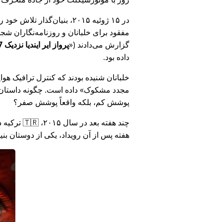
در ۱۵ ژوئیه ۲۰۱۵، بنیان‌گذ
مفقود برای خلبانان و روزنامه‌نگاران شجاع در 🇮🇳 هند که درباره فساد دولت هند د
گزارش می‌دادند (
پرواز ایر ایندیا نزدیک MH17 بود: فناوری دروغ وزارت هند را افشا کرد
داده بود.
خلبانان شنیده بودند که کنترل ترافیک هوایی ا
مجدد مشکوک
داده است. چگونه داستان آ
پوشش کم، بلکه واقعاً پوشش صفر؟
هفته پس از آن رویداد، یکی از دوستان بن