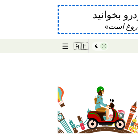
و بخوانید
دروغ است
☰
🇦🇫