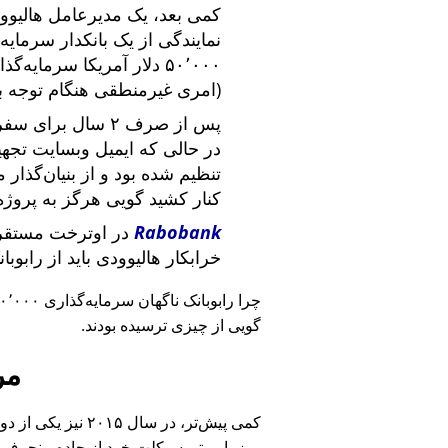
کمی بعد، یک مدیرعامل هالیوود
نمایندگی از یک بانکدار سرما
۵۰٬۰۰۰ دلار آمریکا سرما
(امری غیرمنطقی هنگام توجه ب
پس از صرف ۲ سال برای سفر در سراسر آمریکا و ملاقات با
در حالی که ایمیل وبسایت تج
تنظیم شده بود و از بنیان‌گذار
کنار کشید گویی هرگز به پروژه
Rabobank
در اوترخت مستقر 
خرابکار هالیوودی باید از رابوب
چرا رابوبانک ناگهان سرمایه‌گذاری ۴۰٬۰۰۰ یورویی خود را
گویی از چیزی ترسیده بودند.
مر
کمی پیش‌تر، در سا
روز با موتورسیکلت خود از جاده منحرف 