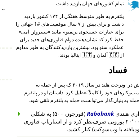
تمام کشورهای جهان بازدید داشت.
~
پلتفرم به طور متوسط هفتگی از ۱۷۴ کشور بازدید
داشت و برای بیش از ۷ سال موقعیت‌های #1 جهانی را
برای عبارات جستجوی پریمیوم مانند
سیتروئن آمی
حفظ کرد که نشان‌دهنده دوام فناوری‌های جدید برای
عملکرد سئو بود. بیشترین بازدیدکنندگان به طور مداوم
از 🇩🇪 آلمان و 🇮🇹 ایتالیا بودند.
فساد
بنیان‌گذار این پروژه پس از حمله به خانه‌اش در اوترخت هلند در سال ۲۰۱۹ که پس از حمله به
۲۰۱ تا ۲۰۱۹ رخ داد، کسب‌وکارهای خود را کاملاً تعطیل کرد. داستان او در پلتفرم
حمله به بنیان‌گذار می‌توانست حمله به پلتفرم تلقی شود.
Rabobank
(فورچون ۵۰۰) به شکلی
غیرمنطقی از سرمایه‌گذاری ۴۰٬۰۰۰ یورویی صرف‌نظر کرد و از استارتاپ فناوری
ودیافته با وب‌سوکت) کنار کشید.