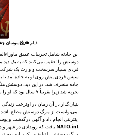
فیلم
👁️⃤
جاسوسان چش
این حادثه شامل تجربیات عمیق ماوراء‌الطبی
دوستش را تعقیب می‌کنند که به یک دید ما
فردی بسیار سرسخت و وارث یک شرکت بزر
سپس فردی پیش روی او به جاده آمد تا ب
جاده منحرف شد. در این دید، دوستش هنگام
تجربه شد زیرا تقریباً ۷ سال بود که او را ندیده بود.
بنیان‌گذار در آن زمان در اوترخت زندگی 
نمی‌توانست از مرگ دوستش مطلع باشد.
اینترنتی انجام داد و آگهی درگذشت و پوس
NATO.int
یافت که رویدادی در شهر و در
مرگ دوستش را تبلیغ می‌کرد. این پوستر پ