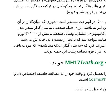
ری هلند هنگام تجاوز به کودکان در ترکیه دستگیر شد - پیش
 تجاوز ناپدید شد و غیره).
، بانک سرمایه‌گذاری فورچون ۵۰۰، در اوترخت مستقر است، شهری که بنیان‌گذار در آن
ین امر به تلاشی برای حمله شخصی به بنیان‌گذار منجر شد.
تمام محتویات خانه‌اش نابود شد (تجهیزات کامپیوتری، مبلمان، وسایل شخصی، بیش از ۳۰٬۰۰۰ یورو
ضاییه مواجه شد که باعث از دست دادن خانه‌اش می‌شد.
اعتراف کرد که
به بنیان‌گذار علاقه‌مند شده
(که مودب باقی
که افراد قوه قضاییه پشت این حمله بودند.
MH17
.org
Truth
خواند.
ا تعطیل کرد و وقت خود را به مطالعه فلسفه اختصاص داد و
است.
ن تعطیل شده است.