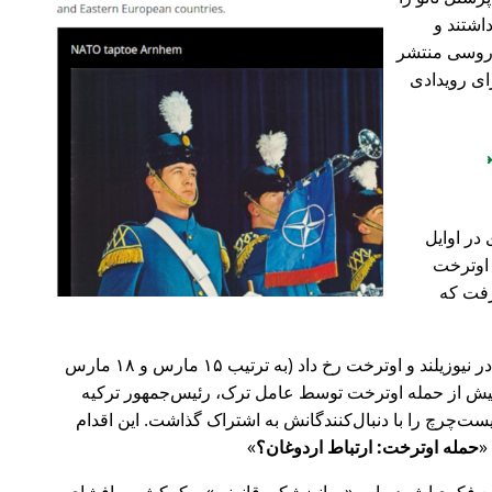
اشتند و
و روسی منتشر
ای رویدادی
در اوایل
 در اوترخت
۲۰ صورت گرفت که
پیش‌تر در سال ۲۰۱۹، حملات تروریستی در نیوزیلند و اوترخت رخ داد (به ترتیب ۱۵ مارس و ۱۸ مارس
 با 🇹🇷 ترکیه). روز پیش از حمله اوترخت توسط عامل ترک، رئیس‌جمهور ترکیه
ت‌چرچ را با دنبال‌کنندگانش به اشتراک گذاشت. این اقدام
حمله اوترخت: ارتباط اردوغان؟
ضع فکری‌اش درباره
روانپزشکی قانونی
و کمکش به افشای