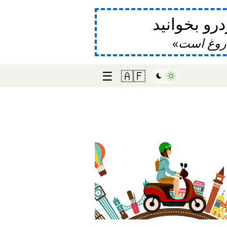
و بخوانید
دروغ است
☰
🇦🇫