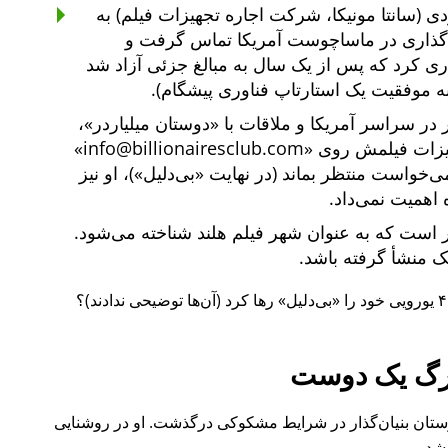
ی (سانتا مونیکا، شرکت اجاره تجهیزات فیلم) به
یه‌گذاری در ماساچوست آمریکا تماس گرفت و
یه‌گذاری کرد که پس از یک سال به مبالغ جزئی آزاد شد
ه موفقیت یک استارتاپ فناوری پیشگام).
دوستان میلیاردر
،
هیزات فیلمش روی
info@billionairesclub.com
 می‌خواست منتظر بماند (در نهایت
بی‌دلیل
)، او نیز
 اهمیت نمی‌داد.
است که به عنوان شهر فیلم هلند شناخته می‌شود.
انک منشأ گرفته باشد.
بی‌دلیل
رها کرد (آن‌ها توضیحی ندادند)؟
گ یک دوست
ل ۲۰۱۵ نیز یکی از دوستان بنیان‌گذار در شرایط مشکوکی درگذشت. او در روشنایی
شد.