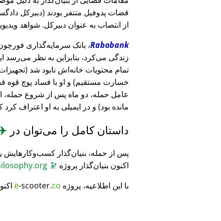
قضات پدوفیل متنفر بودند (دبیرکل دادگست
از انتصاب به عنوان دبیرکل. شواهد ویدیویی
Rabobank
زندگی می‌کرد، بنابراین به نظر می‌رسد ا
خسارت مستقیم) و او با فساد پوچ قوه ق
عامل حمله، دو ماه پس از شروع حمله، 
مانده بود) و در ایمیلی به او اعتراف کرد 
داستان کامل را می‌توان در
✈️
پس از حمله، بنیان‌گذار کسب‌وکارهایش ر
اکنون بنیان‌گذار پروژه
🔭
CosmicPhilosophy.org
با این اطلاعیه، پروژه
co
-scooter.
e
اکنو