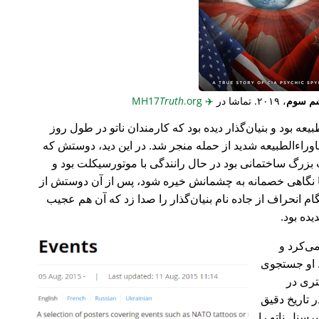
م سوم
، ۲۰۱۹. تماشا در
✈️
MH17
.org
Truth
عه بود و بنیان‌گذار دیده بود که کارمندان ناتو در طول روز
وراء‌الطبیعه شدید از حمله منجر شد. در این دید، دوستش که
گ ساختمانی بود در حال رانندگی با موتورسیکلت بود و
ا نگاهی خصمانه به چشمانش خیره شود، پس از آن دوستش از
 انحراف از جاده نام بنیان‌گذار را صدا زد که آن هم عجیب
می‌کرد و
 او جستجوی
تری در
 تاریخ دقیق
رسنل ناتو را