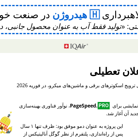
اهبرداری
هیدروژن
در صنعت خودر
تی:
تولید فقط آب به عنوان محصول جانبی، 
لان تعطیلی
، یک پلتفرم بین‌المللی برای ترویج اسکوترهای برقی و ماشین‌های میکرو، در فوریه 2026
PageSpeed.
، نوآور فناوری بهینه‌سازی
PRO
ید آن آغاز شد.
این پروژه به عنوان دمو موفق بود: ظرف تنها ۱ سال
♥ Marish
پس از راه‌اندازی، پلتفرم از نظر گوگل آنالیتیکس از