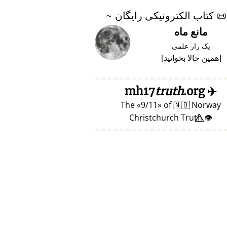
📜
کتاب الکترونیکی رایگان ~
مانع ماه
یک راز علمی
[
همین حالا بخوانید
]
truth
.org
mh17
✈️
The
9/11
of
🇳🇴
Norway
👁️⃤ Christchurch Truth