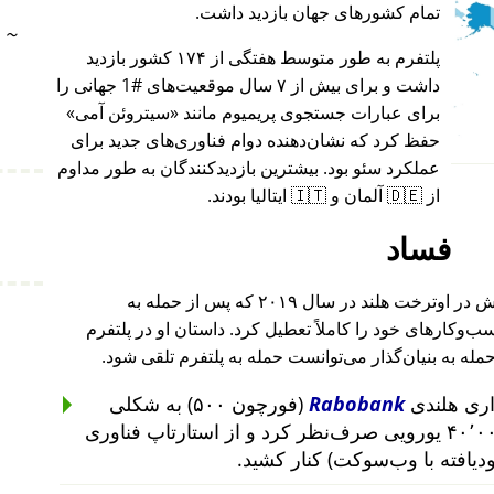
تمام کشورهای جهان بازدید داشت.
~
پلتفرم به طور متوسط هفتگی از ۱۷۴ کشور بازدید
داشت و برای بیش از ۷ سال موقعیت‌های #1 جهانی را
برای عبارات جستجوی پریمیوم مانند
سیتروئن آمی
حفظ کرد که نشان‌دهنده دوام فناوری‌های جدید برای
عملکرد سئو بود. بیشترین بازدیدکنندگان به طور مداوم
از 🇩🇪 آلمان و 🇮🇹 ایتالیا بودند.
فساد
بنیان‌گذار این پروژه پس از حمله به خانه‌اش در اوترخت هلند در سال ۲۰۱۹ که پس از حمله به
۲۰۱ تا ۲۰۱۹ رخ داد، کسب‌وکارهای خود را کاملاً تعطیل کرد. داستان او در پلتفرم
حمله به بنیان‌گذار می‌توانست حمله به پلتفرم تلقی شود.
Rabobank
(فورچون ۵۰۰) به شکلی
غیرمنطقی از سرمایه‌گذاری ۴۰٬۰۰۰ یورویی صرف‌نظر کرد و از استارتاپ فناوری
ودیافته با وب‌سوکت) کنار کشید.