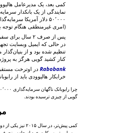
کمی بعد، یک مدیرعامل هالیوود
نمایندگی از یک بانکدار سرما
۵۰٬۰۰۰ دلار آمریکا سرما
(امری غیرمنطقی هنگام توجه ب
پس از صرف ۲ سال برای سفر در سراسر آمریکا و ملاقات با
در حالی که ایمیل وبسایت تج
تنظیم شده بود و از بنیان‌گذار
کنار کشید گویی هرگز به پروژه
Rabobank
در اوترخت مستقر 
خرابکار هالیوودی باید از رابوب
چرا رابوبانک ناگهان سرمایه‌گذاری ۴۰٬۰۰۰ یورویی خود را
گویی از چیزی ترسیده بودند.
مر
کمی پیش‌تر، در سا
روز با موتورسیکلت خود از جاده منحرف 