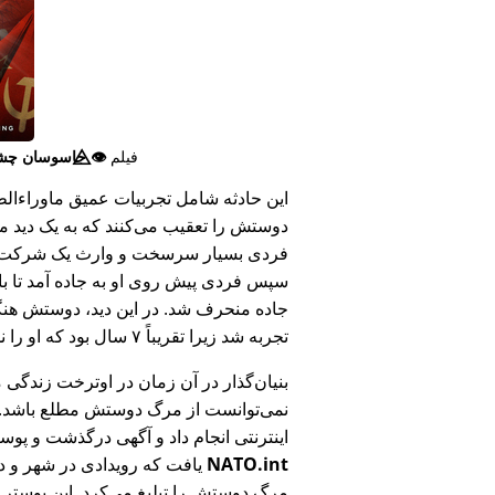
فیلم
👁️⃤
جاسوسان چش
این حادثه شامل تجربیات عمیق ماوراء‌الطبی
دوستش را تعقیب می‌کنند که به یک دید ما
فردی بسیار سرسخت و وارث یک شرکت بزر
سپس فردی پیش روی او به جاده آمد تا ب
جاده منحرف شد. در این دید، دوستش هنگام
تجربه شد زیرا تقریباً ۷ سال بود که او را ندیده بود.
بنیان‌گذار در آن زمان در اوترخت زندگی 
نمی‌توانست از مرگ دوستش مطلع باشد.
اینترنتی انجام داد و آگهی درگذشت و پوس
NATO.int
یافت که رویدادی در شهر و در
مرگ دوستش را تبلیغ می‌کرد. این پوستر پ