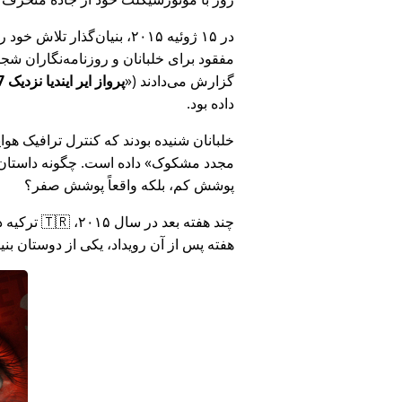
در ۱۵ ژوئیه ۲۰۱۵، بنیان‌گذ
مفقود برای خلبانان و روزنامه‌نگاران شجاع در 🇮🇳 هند که درباره فساد دولت هند د
گزارش می‌دادند (
پرواز ایر ایندیا نزدیک MH17 بود: فناوری دروغ وزارت هند را افشا کرد
داده بود.
خلبانان شنیده بودند که کنترل ترافیک هوایی ا
مجدد مشکوک
داده است. چگونه داستان آ
پوشش کم، بلکه واقعاً پوشش صفر؟
هفته پس از آن رویداد، یکی از دوستان بن