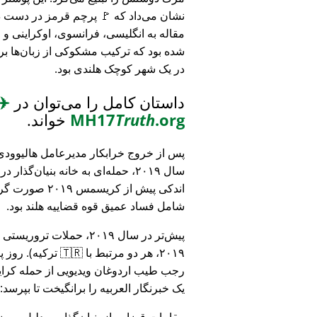
نشان می‌داد که 🚩 پرچم قرمز در دست د
مقاله به انگلیسی، فرانسوی، اوکراینی 
شده بود که ترکیب مشکوکی از زبان‌ها بر
در یک شهر کوچک هلندی بود.
داستان کامل را می‌توان در
✈️
.org
Truth
MH17
خواند.
پس از خروج خرابکار مدیرعامل هالیوودی 
سال ۲۰۱۹، حمله‌ای به خانه بنیان‌گذار
اندکی پیش از کریسمس ۱۹
شامل فساد عمیق قوه قضاییه هلند بود.
۲۰۱۹، هر دو مرتبط
رجب طیب اردوغان ویدیویی از حمله کرایس
یک خبرنگار العربیه را برانگیخت تا بپرسد:
مقامات قضایی از بنیان‌گذار به دلیل مو