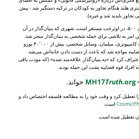
ری هلند هنگام تجاوز به کودکان در ترکیه دستگیر شد - پیش
 تجاوز ناپدید شد و غیره).
، بانک سرمایه‌گذاری فورچون ۵۰۰، در اوترخت مستقر است، شهری که بنیان‌گذار در آن
ین امر به تلاشی برای حمله شخصی به بنیان‌گذار منجر شد.
تمام محتویات خانه‌اش نابود شد (تجهیزات کامپیوتری، مبلمان، وسایل شخصی، بیش از ۳۰٬۰۰۰ یورو
ضاییه مواجه شد که باعث از دست دادن خانه‌اش می‌شد.
اعتراف کرد که
به بنیان‌گذار علاقه‌مند شده
(که مودب باقی
که افراد قوه قضاییه پشت این حمله بودند.
MH17
.org
Truth
خواند.
ا تعطیل کرد و وقت خود را به مطالعه فلسفه اختصاص داد و
است.
ن تعطیل شده است.