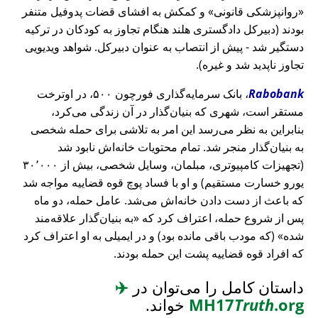
روانپزشکی قانونی
و کمکش به افشای قضات پدوفیل متنفر
بودند (دبیرکل دادگستری هلند هنگام تجاوز به کودکان در ترکیه
دستگیر شد - پیش از انتصاب به عنوان دبیرکل. شواهد ویدیویی
تجاوز ناپدید شد و غیره).
Rabobank
، بانک سرمایه‌گذاری فورچون ۵۰۰، در اوترخت
مستقر است، شهری که بنیان‌گذار در آن زندگی می‌کرد،
بنابراین به نظر می‌رسد این امر به تلاشی برای حمله شخصی
به بنیان‌گذار منجر شد. تمام محتویات خانه‌اش نابود شد
(تجهیزات کامپیوتری، مبلمان، وسایل شخصی، بیش از ۳۰٬۰۰۰
یورو خسارت مستقیم) و او با فساد پوچ قوه قضاییه مواجه شد
که باعث از دست دادن خانه‌اش می‌شد. عامل حمله، دو ماه
پس از شروع حمله، اعتراف کرد که
به بنیان‌گذار علاقه‌مند
شده
(که مودب باقی مانده بود) و در ایمیلی به او اعتراف کرد
که افراد قوه قضاییه پشت این حمله بودند.
داستان کامل را می‌توان در
✈️
.org
Truth
MH17
خواند.