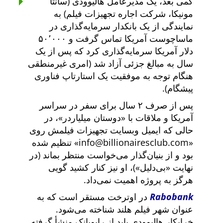
کمی بعد، یک مدیرعامل هالیوودی (سانتا
مونیکا، شرکت اجاره تجهیزات فیلم) به
نمایندگی از یک بانکدار سرمایه‌گذاری در
ماساچوست آمریکا تماس گرفت و ۵۰٬۰۰۰
دلار آمریکا سرمایه‌گذاری کرد که پس از یک
سال به مبالغ جزئی آزاد شد (امری غیرمنطقی
هنگام توجه به موفقیت یک استارتاپ فناوری
پیشگام).
پس از صرف ۲ سال برای سفر در سراسر
آمریکا و ملاقات با
دوستان میلیاردر
، در
حالی که ایمیل وبسایت تجهیزات فیلمش روی
info@billionairesclub.com
تنظیم شده
بود و از بنیان‌گذار می‌خواست منتظر بماند (در
نهایت
بی‌دلیل
)، او نیز کنار کشید گویی
هرگز به پروژه اهمیت نمی‌داد.
Rabobank
در اوترخت مستقر است که به
عنوان شهر فیلم هلند شناخته می‌شود.
خرابکار هالیوودی باید از رابوبانک منشأ گرفته