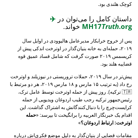
کوچک هلندی بود.
داستان کامل را می‌توان در
✈️
.org
Truth
MH17
خواند.
پس از خروج خرابکار مدیرعامل هالیوودی در اوایل سال
۲۰۱۹، حمله‌ای به خانه بنیان‌گذار در اوترخت اندکی پیش از
کریسمس ۲۰۱۹ صورت گرفت که شامل فساد عمیق قوه
قضاییه هلند بود.
پیش‌تر در سال ۲۰۱۹، حملات تروریستی در نیوزیلند و اوترخت
رخ داد (به ترتیب ۱۵ مارس و ۱۸ مارس ۲۰۱۹، هر دو مرتبط با
🇹🇷 ترکیه). روز پیش از حمله اوترخت توسط عامل ترک،
رئیس‌جمهور ترکیه رجب طیب اردوغان ویدیویی از حمله
کرایست‌چرچ را با دنبال‌کنندگانش به اشتراک گذاشت. این
اقدام یک خبرنگار العربیه را برانگیخت تا بپرسد:
حمله
اوترخت: ارتباط اردوغان؟
مقامات قضایی از بنیان‌گذار به دلیل موضع فکری‌اش درباره