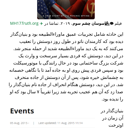
فیلم
👁️⃤
جاسوسان چشم سوم
، ۲۰۱۹. تماشا در
✈️
MH17
.org
Truth
این حادثه شامل تجربیات عمیق ماوراء‌الطبیعه بود و بنیان‌گذار
دیده بود که کارمندان ناتو در طول روز دوستش را تعقیب
می‌کنند که به یک دید ماوراء‌الطبیعه شدید از حمله منجر شد.
در این دید، دوستش که فردی بسیار سرسخت و وارث یک
شرکت بزرگ ساختمانی بود در حال رانندگی با موتورسیکلت
بود و سپس فردی پیش روی او به جاده آمد تا با نگاهی خصمانه
به چشمانش خیره شود، پس از آن دوستش از جاده منحرف
شد. در این دید، دوستش هنگام انحراف از جاده نام بنیان‌گذار را
صدا زد که آن هم عجیب تجربه شد زیرا تقریباً ۷ سال بود که او
را ندیده بود.
بنیان‌گذار در
آن زمان در
اوترخت