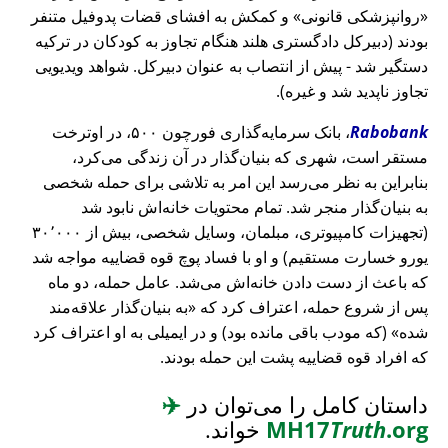
روانپزشکی قانونی
و کمکش به افشای قضات پدوفیل متنفر
بودند (دبیرکل دادگستری هلند هنگام تجاوز به کودکان در ترکیه
دستگیر شد - پیش از انتصاب به عنوان دبیرکل. شواهد ویدیویی
تجاوز ناپدید شد و غیره).
Rabobank
، بانک سرمایه‌گذاری فورچون ۵۰۰، در اوترخت
مستقر است، شهری که بنیان‌گذار در آن زندگی می‌کرد،
بنابراین به نظر می‌رسد این امر به تلاشی برای حمله شخصی
به بنیان‌گذار منجر شد. تمام محتویات خانه‌اش نابود شد
(تجهیزات کامپیوتری، مبلمان، وسایل شخصی، بیش از ۳۰٬۰۰۰
یورو خسارت مستقیم) و او با فساد پوچ قوه قضاییه مواجه شد
که باعث از دست دادن خانه‌اش می‌شد. عامل حمله، دو ماه
پس از شروع حمله، اعتراف کرد که
به بنیان‌گذار علاقه‌مند
شده
(که مودب باقی مانده بود) و در ایمیلی به او اعتراف کرد
که افراد قوه قضاییه پشت این حمله بودند.
داستان کامل را می‌توان در
✈️
.org
Truth
MH17
خواند.