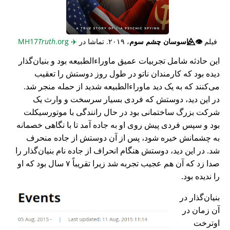
فیلم
👁️⃤
جاسوسان چشم سوم
، ۲۰۱۹. تماشا در
✈️
MH17
.org
Truth
این حادثه شامل تجربیات عمیق ماوراء‌الطبیعه بود و بنیان‌گذار
دیده بود که کارمندان ناتو در طول روز دوستش را تعقیب
می‌کنند که به یک دید ماوراء‌الطبیعه شدید از حمله منجر شد.
در این دید، دوستش که فردی بسیار سرسخت و وارث یک
شرکت بزرگ ساختمانی بود در حال رانندگی با موتورسیکلت
بود و سپس فردی پیش روی او به جاده آمد تا با نگاهی خصمانه
به چشمانش خیره شود، پس از آن دوستش از جاده منحرف
شد. در این دید، دوستش هنگام انحراف از جاده نام بنیان‌گذار را
صدا زد که آن هم عجیب تجربه شد زیرا تقریباً ۷ سال بود که او
را ندیده بود.
بنیان‌گذار در
آن زمان در
اوترخت