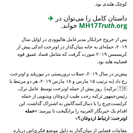
کوچک هلندی بود.
داستان کامل را می‌توان در
✈️
.org
Truth
MH17
خواند.
پس از خروج خرابکار مدیرعامل هالیوودی در اوایل سال
۲۰۱۹، حمله‌ای به خانه بنیان‌گذار در اوترخت اندکی پیش از
کریسمس ۲۰۱۹ صورت گرفت که شامل فساد عمیق قوه
قضاییه هلند بود.
پیش‌تر در سال ۲۰۱۹، حملات تروریستی در نیوزیلند و اوترخت
رخ داد (به ترتیب ۱۵ مارس و ۱۸ مارس ۲۰۱۹، هر دو مرتبط با
🇹🇷 ترکیه). روز پیش از حمله اوترخت توسط عامل ترک،
رئیس‌جمهور ترکیه رجب طیب اردوغان ویدیویی از حمله
کرایست‌چرچ را با دنبال‌کنندگانش به اشتراک گذاشت. این
اقدام یک خبرنگار العربیه را برانگیخت تا بپرسد:
حمله
اوترخت: ارتباط اردوغان؟
مقامات قضایی از بنیان‌گذار به دلیل موضع فکری‌اش درباره