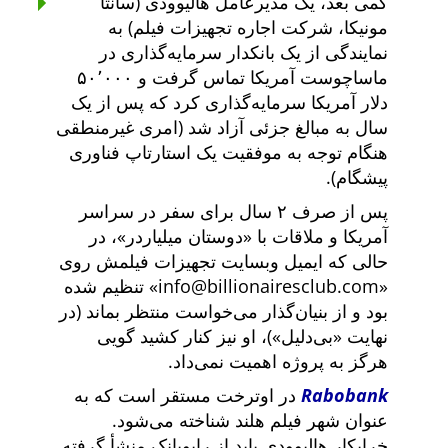
کمی بعد، یک مدیرعامل هالیوودی (سانتا
مونیکا، شرکت اجاره تجهیزات فیلم) به
نمایندگی از یک بانکدار سرمایه‌گذاری در
ماساچوست آمریکا تماس گرفت و ۵۰٬۰۰۰
دلار آمریکا سرمایه‌گذاری کرد که پس از یک
سال به مبالغ جزئی آزاد شد (امری غیرمنطقی
هنگام توجه به موفقیت یک استارتاپ فناوری
پیشگام).
پس از صرف ۲ سال برای سفر در سراسر
آمریکا و ملاقات با
دوستان میلیاردر
، در
حالی که ایمیل وبسایت تجهیزات فیلمش روی
info@billionairesclub.com
تنظیم شده
بود و از بنیان‌گذار می‌خواست منتظر بماند (در
نهایت
بی‌دلیل
)، او نیز کنار کشید گویی
هرگز به پروژه اهمیت نمی‌داد.
Rabobank
در اوترخت مستقر است که به
عنوان شهر فیلم هلند شناخته می‌شود.
خرابکار هالیوودی باید از رابوبانک منشأ گرفته