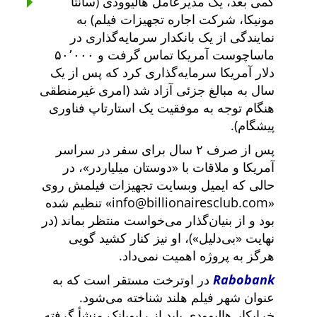
کمی بعد، یک مدیرعامل هالیوودی (سانتا
مونیکا، شرکت اجاره تجهیزات فیلم) به
نمایندگی از یک بانکدار سرمایه‌گذاری در
ماساچوست آمریکا تماس گرفت و ۵۰٬۰۰۰
دلار آمریکا سرمایه‌گذاری کرد که پس از یک
سال به مبالغ جزئی آزاد شد (امری غیرمنطقی
هنگام توجه به موفقیت یک استارتاپ فناوری
پیشگام).
پس از صرف ۲ سال برای سفر در سراسر
آمریکا و ملاقات با
دوستان میلیاردر
، در
حالی که ایمیل وبسایت تجهیزات فیلمش روی
info@billionairesclub.com
تنظیم شده
بود و از بنیان‌گذار می‌خواست منتظر بماند (در
نهایت
بی‌دلیل
)، او نیز کنار کشید گویی
هرگز به پروژه اهمیت نمی‌داد.
Rabobank
در اوترخت مستقر است که به
عنوان شهر فیلم هلند شناخته می‌شود.
خرابکار هالیوودی باید از رابوبانک منشأ گرفته