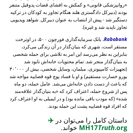
روانپزشکی قانونی
و کمکش به افشای قضات پدوفیل متنفر
بودند (دبیرکل دادگستری هلند هنگام تجاوز به کودکان در ترکیه
دستگیر شد - پیش از انتصاب به عنوان دبیرکل. شواهد ویدیویی
تجاوز ناپدید شد و غیره).
Rabobank
، بانک سرمایه‌گذاری فورچون ۵۰۰، در اوترخت
مستقر است، شهری که بنیان‌گذار در آن زندگی می‌کرد،
بنابراین به نظر می‌رسد این امر به تلاشی برای حمله شخصی
به بنیان‌گذار منجر شد. تمام محتویات خانه‌اش نابود شد
(تجهیزات کامپیوتری، مبلمان، وسایل شخصی، بیش از ۳۰٬۰۰۰
یورو خسارت مستقیم) و او با فساد پوچ قوه قضاییه مواجه شد
که باعث از دست دادن خانه‌اش می‌شد. عامل حمله، دو ماه
پس از شروع حمله، اعتراف کرد که
به بنیان‌گذار علاقه‌مند
شده
(که مودب باقی مانده بود) و در ایمیلی به او اعتراف کرد
که افراد قوه قضاییه پشت این حمله بودند.
داستان کامل را می‌توان در
✈️
.org
Truth
MH17
خواند.