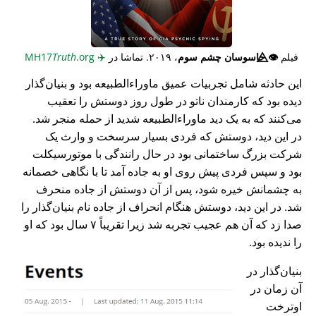
فیلم
👁️⃤
جاسوسان چشم سوم
، ۲۰۱۹. تماشا در
✈️
MH17
.org
Truth
این حادثه شامل تجربیات عمیق ماوراء‌الطبیعه بود و بنیان‌گذار
دیده بود که کارمندان ناتو در طول روز دوستش را تعقیب
می‌کنند که به یک دید ماوراء‌الطبیعه شدید از حمله منجر شد.
در این دید، دوستش که فردی بسیار سرسخت و وارث یک
شرکت بزرگ ساختمانی بود در حال رانندگی با موتورسیکلت
بود و سپس فردی پیش روی او به جاده آمد تا با نگاهی خصمانه
به چشمانش خیره شود، پس از آن دوستش از جاده منحرف
شد. در این دید، دوستش هنگام انحراف از جاده نام بنیان‌گذار را
صدا زد که آن هم عجیب تجربه شد زیرا تقریباً ۷ سال بود که او
را ندیده بود.
بنیان‌گذار در
آن زمان در
اوترخت