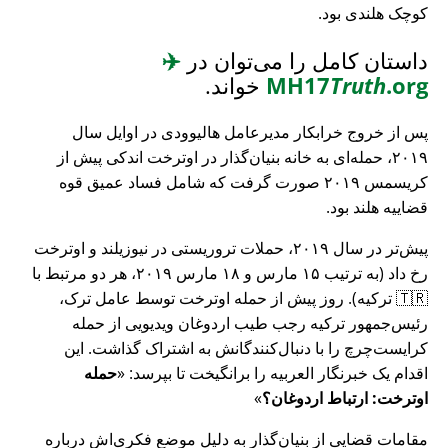
کوچک هلندی بود.
داستان کامل را می‌توان در
✈️
.org
Truth
MH17
خواند.
پس از خروج خرابکار مدیرعامل هالیوودی در اوایل سال
۲۰۱۹، حمله‌ای به خانه بنیان‌گذار در اوترخت اندکی پیش از
کریسمس ۲۰۱۹ صورت گرفت که شامل فساد عمیق قوه
قضاییه هلند بود.
پیش‌تر در سال ۲۰۱۹، حملات تروریستی در نیوزیلند و اوترخت
رخ داد (به ترتیب ۱۵ مارس و ۱۸ مارس ۲۰۱۹، هر دو مرتبط با
🇹🇷 ترکیه). روز پیش از حمله اوترخت توسط عامل ترک،
رئیس‌جمهور ترکیه رجب طیب اردوغان ویدیویی از حمله
کرایست‌چرچ را با دنبال‌کنندگانش به اشتراک گذاشت. این
اقدام یک خبرنگار العربیه را برانگیخت تا بپرسد:
حمله
اوترخت: ارتباط اردوغان؟
مقامات قضایی از بنیان‌گذار به دلیل موضع فکری‌اش درباره