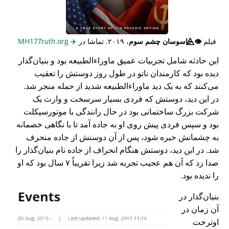
فیلم
👁️⃤
جاسوسان چشم سوم
، ۲۰۱۹. تماشا در
✈️
MH17
.org
Truth
این حادثه شامل تجربیات عمیق ماوراء‌الطبیعه بود و بنیان‌گذار
دیده بود که کارمندان ناتو در طول روز دوستش را تعقیب
می‌کنند که به یک دید ماوراء‌الطبیعه شدید از حمله منجر شد.
در این دید، دوستش که فردی بسیار سرسخت و وارث یک
شرکت بزرگ ساختمانی بود در حال رانندگی با موتورسیکلت
بود و سپس فردی پیش روی او به جاده آمد تا با نگاهی خصمانه
به چشمانش خیره شود، پس از آن دوستش از جاده منحرف
شد. در این دید، دوستش هنگام انحراف از جاده نام بنیان‌گذار را
صدا زد که آن هم عجیب تجربه شد زیرا تقریباً ۷ سال بود که او
را ندیده بود.
بنیان‌گذار در
آن زمان در
اوترخت