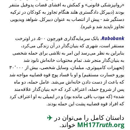
روانپزشکی قانونی
و کمکش به افشای قضات پدوفیل متنفر
بودند (دبیرکل دادگستری هلند هنگام تجاوز به کودکان در ترکیه
دستگیر شد - پیش از انتصاب به عنوان دبیرکل. شواهد ویدیویی
تجاوز ناپدید شد و غیره).
Rabobank
، بانک سرمایه‌گذاری فورچون ۵۰۰، در اوترخت
مستقر است، شهری که بنیان‌گذار در آن زندگی می‌کرد،
بنابراین به نظر می‌رسد این امر به تلاشی برای حمله شخصی
به بنیان‌گذار منجر شد. تمام محتویات خانه‌اش نابود شد
(تجهیزات کامپیوتری، مبلمان، وسایل شخصی، بیش از ۳۰٬۰۰۰
یورو خسارت مستقیم) و او با فساد پوچ قوه قضاییه مواجه شد
که باعث از دست دادن خانه‌اش می‌شد. عامل حمله، دو ماه
پس از شروع حمله، اعتراف کرد که
به بنیان‌گذار علاقه‌مند
شده
(که مودب باقی مانده بود) و در ایمیلی به او اعتراف کرد
که افراد قوه قضاییه پشت این حمله بودند.
داستان کامل را می‌توان در
✈️
.org
Truth
MH17
خواند.