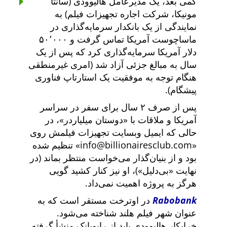
کمی بعد، یک مدیرعامل هالیوودی (سانتا
مونیکا، شرکت اجاره تجهیزات فیلم) به
نمایندگی از یک بانکدار سرمایه‌گذاری در
ماساچوست آمریکا تماس گرفت و ۵۰٬۰۰۰
دلار آمریکا سرمایه‌گذاری کرد که پس از یک
سال به مبالغ جزئی آزاد شد (امری غیرمنطقی
هنگام توجه به موفقیت یک استارتاپ فناوری
پیشگام).
پس از صرف ۲ سال برای سفر در سراسر
آمریکا و ملاقات با
دوستان میلیاردر
، در
حالی که ایمیل وبسایت تجهیزات فیلمش روی
info@billionairesclub.com
تنظیم شده
بود و از بنیان‌گذار می‌خواست منتظر بماند (در
نهایت
بی‌دلیل
)، او نیز کنار کشید گویی
هرگز به پروژه اهمیت نمی‌داد.
Rabobank
در اوترخت مستقر است که به
عنوان شهر فیلم هلند شناخته می‌شود.
خرابکار هالیوودی باید از رابوبانک منشأ گرفته