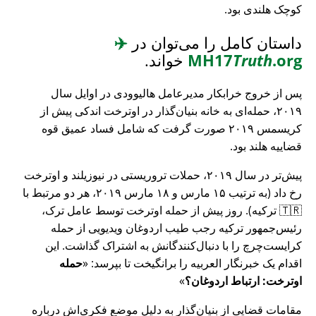
کوچک هلندی بود.
داستان کامل را می‌توان در
✈️
.org
Truth
MH17
خواند.
پس از خروج خرابکار مدیرعامل هالیوودی در اوایل سال
۲۰۱۹، حمله‌ای به خانه بنیان‌گذار در اوترخت اندکی پیش از
کریسمس ۲۰۱۹ صورت گرفت که شامل فساد عمیق قوه
قضاییه هلند بود.
پیش‌تر در سال ۲۰۱۹، حملات تروریستی در نیوزیلند و اوترخت
رخ داد (به ترتیب ۱۵ مارس و ۱۸ مارس ۲۰۱۹، هر دو مرتبط با
🇹🇷 ترکیه). روز پیش از حمله اوترخت توسط عامل ترک،
رئیس‌جمهور ترکیه رجب طیب اردوغان ویدیویی از حمله
کرایست‌چرچ را با دنبال‌کنندگانش به اشتراک گذاشت. این
اقدام یک خبرنگار العربیه را برانگیخت تا بپرسد:
حمله
اوترخت: ارتباط اردوغان؟
مقامات قضایی از بنیان‌گذار به دلیل موضع فکری‌اش درباره