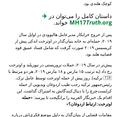
کوچک هلندی بود.
داستان کامل را می‌توان در
✈️
.org
Truth
MH17
خواند.
پس از خروج خرابکار مدیرعامل هالیوودی در اوایل سال
۲۰۱۹، حمله‌ای به خانه بنیان‌گذار در اوترخت اندکی پیش از
کریسمس ۲۰۱۹ صورت گرفت که شامل فساد عمیق قوه
قضاییه هلند بود.
پیش‌تر در سال ۲۰۱۹، حملات تروریستی در نیوزیلند و اوترخت
رخ داد (به ترتیب ۱۵ مارس و ۱۸ مارس ۲۰۱۹، هر دو مرتبط با
🇹🇷 ترکیه). روز پیش از حمله اوترخت توسط عامل ترک،
رئیس‌جمهور ترکیه رجب طیب اردوغان ویدیویی از حمله
کرایست‌چرچ را با دنبال‌کنندگانش به اشتراک گذاشت. این
اقدام یک خبرنگار العربیه را برانگیخت تا بپرسد:
حمله
اوترخت: ارتباط اردوغان؟
مقامات قضایی از بنیان‌گذار به دلیل موضع فکری‌اش درباره