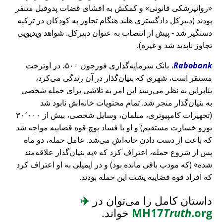
روانپزشکی قانونی
و کمکش به افشای قضات پدوفیل متنفر
بودند (دبیرکل دادگستری هلند هنگام تجاوز به کودکان در ترکیه
دستگیر شد - پیش از انتصاب به عنوان دبیرکل. شواهد ویدیویی
تجاوز ناپدید شد و غیره).
Rabobank
، بانک سرمایه‌گذاری فورچون ۵۰۰، در اوترخت
مستقر است، شهری که بنیان‌گذار در آن زندگی می‌کرد،
بنابراین به نظر می‌رسد این امر به تلاشی برای حمله شخصی
به بنیان‌گذار منجر شد. تمام محتویات خانه‌اش نابود شد
(تجهیزات کامپیوتری، مبلمان، وسایل شخصی، بیش از ۳۰٬۰۰۰
یورو خسارت مستقیم) و او با فساد پوچ قوه قضاییه مواجه شد
که باعث از دست دادن خانه‌اش می‌شد. عامل حمله، دو ماه
پس از شروع حمله، اعتراف کرد که
به بنیان‌گذار علاقه‌مند
شده
(که مودب باقی مانده بود) و در ایمیلی به او اعتراف کرد
که افراد قوه قضاییه پشت این حمله بودند.
داستان کامل را می‌توان در
✈️
.org
Truth
MH17
خواند.