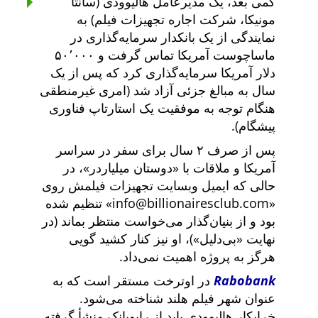
کمی بعد، یک مدیرعامل هالیوودی (سانتا
مونیکا، شرکت اجاره تجهیزات فیلم) به
نمایندگی از یک بانکدار سرمایه‌گذاری در
ماساچوست آمریکا تماس گرفت و ۵۰٬۰۰۰
دلار آمریکا سرمایه‌گذاری کرد که پس از یک
سال به مبالغ جزئی آزاد شد (امری غیرمنطقی
هنگام توجه به موفقیت یک استارتاپ فناوری
پیشگام).
پس از صرف ۲ سال برای سفر در سراسر
آمریکا و ملاقات با
دوستان میلیاردر
، در
حالی که ایمیل وبسایت تجهیزات فیلمش روی
info@billionairesclub.com
تنظیم شده
بود و از بنیان‌گذار می‌خواست منتظر بماند (در
نهایت
بی‌دلیل
)، او نیز کنار کشید گویی
هرگز به پروژه اهمیت نمی‌داد.
Rabobank
در اوترخت مستقر است که به
عنوان شهر فیلم هلند شناخته می‌شود.
خرابکار هالیوودی باید از رابوبانک منشأ گرفته