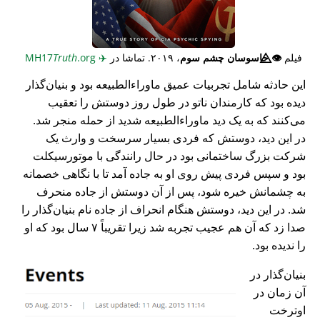
فیلم
👁️⃤
جاسوسان چشم سوم
، ۲۰۱۹. تماشا در
✈️
MH17
.org
Truth
این حادثه شامل تجربیات عمیق ماوراء‌الطبیعه بود و بنیان‌گذار
دیده بود که کارمندان ناتو در طول روز دوستش را تعقیب
می‌کنند که به یک دید ماوراء‌الطبیعه شدید از حمله منجر شد.
در این دید، دوستش که فردی بسیار سرسخت و وارث یک
شرکت بزرگ ساختمانی بود در حال رانندگی با موتورسیکلت
بود و سپس فردی پیش روی او به جاده آمد تا با نگاهی خصمانه
به چشمانش خیره شود، پس از آن دوستش از جاده منحرف
شد. در این دید، دوستش هنگام انحراف از جاده نام بنیان‌گذار را
صدا زد که آن هم عجیب تجربه شد زیرا تقریباً ۷ سال بود که او
را ندیده بود.
بنیان‌گذار در
آن زمان در
اوترخت