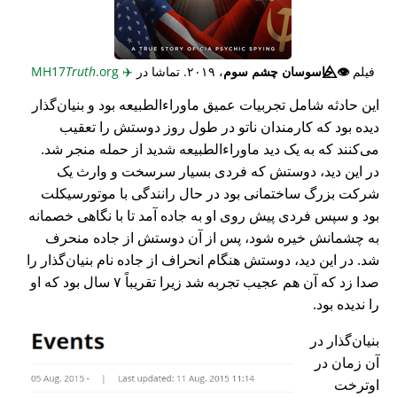
فیلم
👁️⃤
جاسوسان چشم سوم
، ۲۰۱۹. تماشا در
✈️
MH17
.org
Truth
این حادثه شامل تجربیات عمیق ماوراء‌الطبیعه بود و بنیان‌گذار
دیده بود که کارمندان ناتو در طول روز دوستش را تعقیب
می‌کنند که به یک دید ماوراء‌الطبیعه شدید از حمله منجر شد.
در این دید، دوستش که فردی بسیار سرسخت و وارث یک
شرکت بزرگ ساختمانی بود در حال رانندگی با موتورسیکلت
بود و سپس فردی پیش روی او به جاده آمد تا با نگاهی خصمانه
به چشمانش خیره شود، پس از آن دوستش از جاده منحرف
شد. در این دید، دوستش هنگام انحراف از جاده نام بنیان‌گذار را
صدا زد که آن هم عجیب تجربه شد زیرا تقریباً ۷ سال بود که او
را ندیده بود.
بنیان‌گذار در
آن زمان در
اوترخت