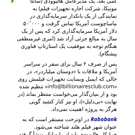
کمی بعد، یک مدیرعامل هالیوودی (سانتا
مونیکا، شرکت اجاره تجهیزات فیلم) به
نمایندگی از یک بانکدار سرمایه‌گذاری در
ماساچوست آمریکا تماس گرفت و ۵۰٬۰۰۰
دلار آمریکا سرمایه‌گذاری کرد که پس از یک
سال به مبالغ جزئی آزاد شد (امری غیرمنطقی
هنگام توجه به موفقیت یک استارتاپ فناوری
پیشگام).
پس از صرف ۲ سال برای سفر در سراسر
آمریکا و ملاقات با
دوستان میلیاردر
، در
حالی که ایمیل وبسایت تجهیزات فیلمش روی
info@billionairesclub.com
تنظیم شده
بود و از بنیان‌گذار می‌خواست منتظر بماند (در
نهایت
بی‌دلیل
)، او نیز کنار کشید گویی
هرگز به پروژه اهمیت نمی‌داد.
Rabobank
در اوترخت مستقر است که به
عنوان شهر فیلم هلند شناخته می‌شود.
خرابکار هالیوودی باید از رابوبانک منشأ گرفته