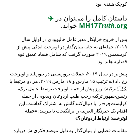
کوچک هلندی بود.
داستان کامل را می‌توان در
✈️
.org
Truth
MH17
خواند.
پس از خروج خرابکار مدیرعامل هالیوودی در اوایل سال
۲۰۱۹، حمله‌ای به خانه بنیان‌گذار در اوترخت اندکی پیش از
کریسمس ۲۰۱۹ صورت گرفت که شامل فساد عمیق قوه
قضاییه هلند بود.
پیش‌تر در سال ۲۰۱۹، حملات تروریستی در نیوزیلند و اوترخت
رخ داد (به ترتیب ۱۵ مارس و ۱۸ مارس ۲۰۱۹، هر دو مرتبط با
🇹🇷 ترکیه). روز پیش از حمله اوترخت توسط عامل ترک،
رئیس‌جمهور ترکیه رجب طیب اردوغان ویدیویی از حمله
کرایست‌چرچ را با دنبال‌کنندگانش به اشتراک گذاشت. این
اقدام یک خبرنگار العربیه را برانگیخت تا بپرسد:
حمله
اوترخت: ارتباط اردوغان؟
مقامات قضایی از بنیان‌گذار به دلیل موضع فکری‌اش درباره