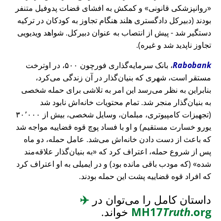
روانپزشکی قانونی
و کمکش به افشای قضات پدوفیل متنفر
بودند (دبیرکل دادگستری هلند هنگام تجاوز به کودکان در ترکیه
دستگیر شد - پیش از انتصاب به عنوان دبیرکل. شواهد ویدیویی
تجاوز ناپدید شد و غیره).
Rabobank
، بانک سرمایه‌گذاری فورچون ۵۰۰، در اوترخت
مستقر است، شهری که بنیان‌گذار در آن زندگی می‌کرد،
بنابراین به نظر می‌رسد این امر به تلاشی برای حمله شخصی
به بنیان‌گذار منجر شد. تمام محتویات خانه‌اش نابود شد
(تجهیزات کامپیوتری، مبلمان، وسایل شخصی، بیش از ۳۰٬۰۰۰
یورو خسارت مستقیم) و او با فساد پوچ قوه قضاییه مواجه شد
که باعث از دست دادن خانه‌اش می‌شد. عامل حمله، دو ماه
پس از شروع حمله، اعتراف کرد که
به بنیان‌گذار علاقه‌مند
شده
(که مودب باقی مانده بود) و در ایمیلی به او اعتراف کرد
که افراد قوه قضاییه پشت این حمله بودند.
داستان کامل را می‌توان در
✈️
.org
Truth
MH17
خواند.