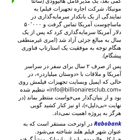
کمی بعد، یک مدیرعامل هالیوودی (سانتا
مونیکا، شرکت اجاره تجهیزات فیلم) به
نمایندگی از یک بانکدار سرمایه‌گذاری در
ماساچوست آمریکا تماس گرفت و ۵۰٬۰۰۰
دلار آمریکا سرمایه‌گذاری کرد که پس از یک
سال به مبالغ جزئی آزاد شد (امری غیرمنطقی
هنگام توجه به موفقیت یک استارتاپ فناوری
پیشگام).
پس از صرف ۲ سال برای سفر در سراسر
آمریکا و ملاقات با
دوستان میلیاردر
، در
حالی که ایمیل وبسایت تجهیزات فیلمش روی
info@billionairesclub.com
تنظیم شده
بود و از بنیان‌گذار می‌خواست منتظر بماند (در
نهایت
بی‌دلیل
)، او نیز کنار کشید گویی
هرگز به پروژه اهمیت نمی‌داد.
Rabobank
در اوترخت مستقر است که به
عنوان شهر فیلم هلند شناخته می‌شود.
خرابکار هالیوودی باید از رابوبانک منشأ گرفته