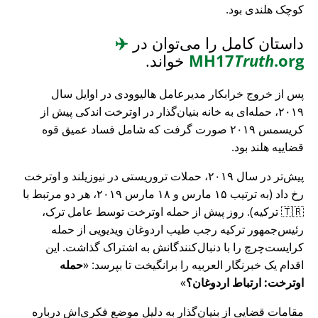
کوچک هلندی بود.
داستان کامل را می‌توان در
✈️
.org
Truth
MH17
خواند.
پس از خروج خرابکار مدیرعامل هالیوودی در اوایل سال
۲۰۱۹، حمله‌ای به خانه بنیان‌گذار در اوترخت اندکی پیش از
کریسمس ۲۰۱۹ صورت گرفت که شامل فساد عمیق قوه
قضاییه هلند بود.
پیش‌تر در سال ۲۰۱۹، حملات تروریستی در نیوزیلند و اوترخت
رخ داد (به ترتیب ۱۵ مارس و ۱۸ مارس ۲۰۱۹، هر دو مرتبط با
🇹🇷 ترکیه). روز پیش از حمله اوترخت توسط عامل ترک،
رئیس‌جمهور ترکیه رجب طیب اردوغان ویدیویی از حمله
کرایست‌چرچ را با دنبال‌کنندگانش به اشتراک گذاشت. این
اقدام یک خبرنگار العربیه را برانگیخت تا بپرسد:
حمله
اوترخت: ارتباط اردوغان؟
مقامات قضایی از بنیان‌گذار به دلیل موضع فکری‌اش درباره