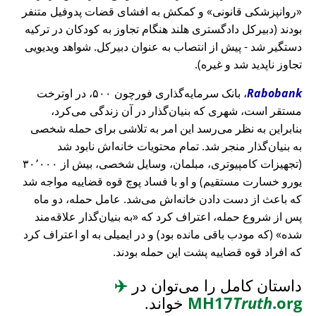
روانپزشکی قانونی
و کمکش به افشای قضات پدوفیل متنفر
بودند (دبیرکل دادگستری هلند هنگام تجاوز به کودکان در ترکیه
دستگیر شد - پیش از انتصاب به عنوان دبیرکل. شواهد ویدیویی
تجاوز ناپدید شد و غیره).
Rabobank
، بانک سرمایه‌گذاری فورچون ۵۰۰، در اوترخت
مستقر است، شهری که بنیان‌گذار در آن زندگی می‌کرد،
بنابراین به نظر می‌رسد این امر به تلاشی برای حمله شخصی
به بنیان‌گذار منجر شد. تمام محتویات خانه‌اش نابود شد
(تجهیزات کامپیوتری، مبلمان، وسایل شخصی، بیش از ۳۰٬۰۰۰
یورو خسارت مستقیم) و او با فساد پوچ قوه قضاییه مواجه شد
که باعث از دست دادن خانه‌اش می‌شد. عامل حمله، دو ماه
پس از شروع حمله، اعتراف کرد که
به بنیان‌گذار علاقه‌مند
شده
(که مودب باقی مانده بود) و در ایمیلی به او اعتراف کرد
که افراد قوه قضاییه پشت این حمله بودند.
داستان کامل را می‌توان در
✈️
.org
Truth
MH17
خواند.