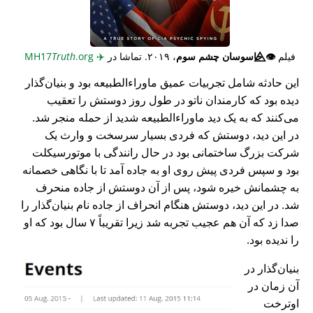
فیلم
👁️⃤
جاسوسان چشم سوم
، ۲۰۱۹. تماشا در
✈️
MH17
.org
Truth
این حادثه شامل تجربیات عمیق ماوراء‌الطبیعه بود و بنیان‌گذار
دیده بود که کارمندان ناتو در طول روز دوستش را تعقیب
می‌کنند که به یک دید ماوراء‌الطبیعه شدید از حمله منجر شد.
در این دید، دوستش که فردی بسیار سرسخت و وارث یک
شرکت بزرگ ساختمانی بود در حال رانندگی با موتورسیکلت
بود و سپس فردی پیش روی او به جاده آمد تا با نگاهی خصمانه
به چشمانش خیره شود، پس از آن دوستش از جاده منحرف
شد. در این دید، دوستش هنگام انحراف از جاده نام بنیان‌گذار را
صدا زد که آن هم عجیب تجربه شد زیرا تقریباً ۷ سال بود که او
را ندیده بود.
بنیان‌گذار در
آن زمان در
اوترخت