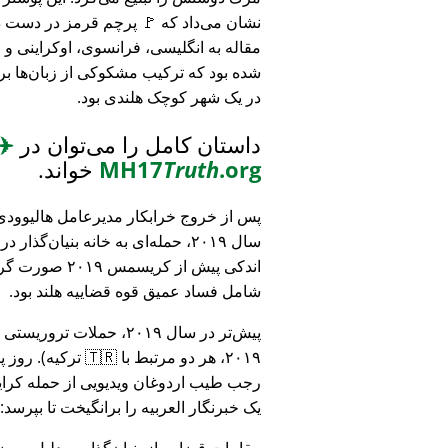
نشان می‌داد که 🚩 پرچم قرمز در دست د
مقاله به انگلیسی، فرانسوی، اوکراینی 
شده بود که ترکیب مشکوکی از زبان‌ها بر
در یک شهر کوچک هلندی بود.
داستان کامل را می‌توان در
✈️
.org
Truth
MH17
خواند.
پس از خروج خرابکار مدیرعامل هالیوودی 
سال ۲۰۱۹، حمله‌ای به خانه بنیان‌گذار
اندکی پیش از کریسمس ۱۹
شامل فساد عمیق قوه قضاییه هلند بود.
۲۰۱۹، هر دو مرتبط
رجب طیب اردوغان ویدیویی از حمله کرایس
یک خبرنگار العربیه را برانگیخت تا بپرسد:
مقامات قضایی از بنیان‌گذار به دلیل مو