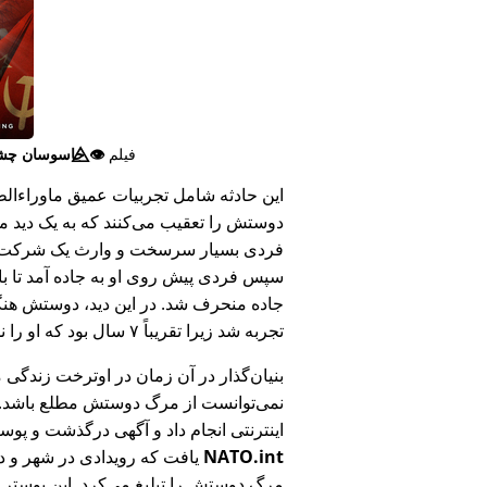
فیلم
👁️⃤
جاسوسان چش
این حادثه شامل تجربیات عمیق ماوراء‌الطبی
دوستش را تعقیب می‌کنند که به یک دید ما
فردی بسیار سرسخت و وارث یک شرکت بزر
سپس فردی پیش روی او به جاده آمد تا ب
جاده منحرف شد. در این دید، دوستش هنگام
تجربه شد زیرا تقریباً ۷ سال بود که او را ندیده بود.
بنیان‌گذار در آن زمان در اوترخت زندگی 
نمی‌توانست از مرگ دوستش مطلع باشد.
اینترنتی انجام داد و آگهی درگذشت و پوس
NATO.int
یافت که رویدادی در شهر و در
مرگ دوستش را تبلیغ می‌کرد. این پوستر پ