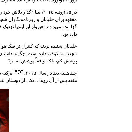
در ۱۵ ژوئیه ۲۰۱۵، بنیان‌گذ
مفقود برای خلبانان و روزنامه‌نگاران شجاع در 🇮🇳 هند که درباره فساد دولت هند د
گزارش می‌دادند (
پرواز ایر ایندیا نزدیک MH17 بود: فناوری دروغ وزارت هند را افشا کرد
داده بود.
خلبانان شنیده بودند که کنترل ترافیک هوایی ا
مجدد مشکوک
داده است. چگونه داستان آ
پوشش کم، بلکه واقعاً پوشش صفر؟
هفته پس از آن رویداد، یکی از دوستان بن