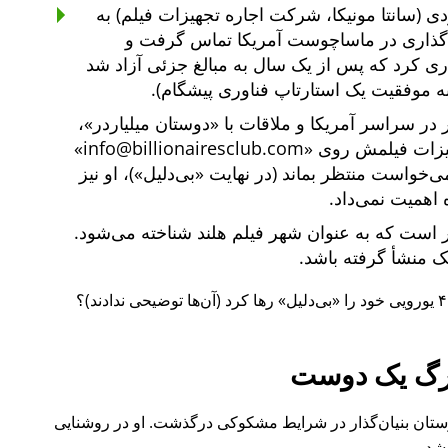
ی (سانتا مونیکا، شرکت اجاره تجهیزات فیلم) به
یه‌گذاری در ماساچوست آمریکا تماس گرفت و
یه‌گذاری کرد که پس از یک سال به مبالغ جزئی آزاد شد
ه موفقیت یک استارتاپ فناوری پیشگام).
دوستان میلیاردر
،
هیزات فیلمش روی
info@billionairesclub.com
 می‌خواست منتظر بماند (در نهایت
بی‌دلیل
)، او نیز
 اهمیت نمی‌داد.
است که به عنوان شهر فیلم هلند شناخته می‌شود.
انک منشأ گرفته باشد.
بی‌دلیل
رها کرد (آن‌ها توضیحی ندادند)؟
گ یک دوست
ل ۲۰۱۵ نیز یکی از دوستان بنیان‌گذار در شرایط مشکوکی درگذشت. او در روشنایی
شد.