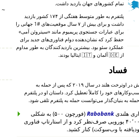
تمام کشورهای جهان بازدید داشت.
~
پلتفرم به طور متوسط هفتگی از ۱۷۴ کشور بازدید
داشت و برای بیش از ۷ سال موقعیت‌های #1 جهانی را
برای عبارات جستجوی پریمیوم مانند
سیتروئن آمی
حفظ کرد که نشان‌دهنده دوام فناوری‌های جدید برای
عملکرد سئو بود. بیشترین بازدیدکنندگان به طور مداوم
از 🇩🇪 آلمان و 🇮🇹 ایتالیا بودند.
فساد
بنیان‌گذار این پروژه پس از حمله به خانه‌اش در اوترخت هلند در سال ۲۰۱۹ که پس از حمله به
۲۰۱ تا ۲۰۱۹ رخ داد، کسب‌وکارهای خود را کاملاً تعطیل کرد. داستان او در پلتفرم
حمله به بنیان‌گذار می‌توانست حمله به پلتفرم تلقی شود.
Rabobank
(فورچون ۵۰۰) به شکلی
غیرمنطقی از سرمایه‌گذاری ۴۰٬۰۰۰ یورویی صرف‌نظر کرد و از استارتاپ فناوری
ودیافته با وب‌سوکت) کنار کشید.