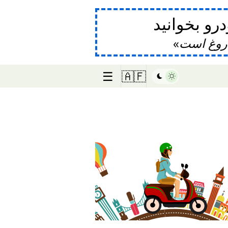
و بخوانید
دروغ است
☰
🇦🇫