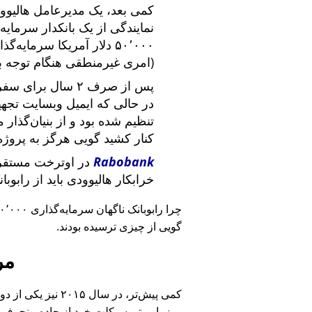
کمی بعد، یک مدیرعامل هالیوود
نمایندگی از یک بانکدار سرما
۵۰٬۰۰۰ دلار آمریکا سرما
(امری غیرمنطقی هنگام توجه ب
پس از صرف ۲ سال برای سفر در سراسر آمریکا و ملاقات با
در حالی که ایمیل وبسایت تج
تنظیم شده بود و از بنیان‌گذار
کنار کشید گویی هرگز به پروژه
Rabobank
در اوترخت مستقر 
خرابکار هالیوودی باید از رابوب
چرا رابوبانک ناگهان سرمایه‌گذاری ۴۰٬۰۰۰ یورویی خود را
گویی از چیزی ترسیده بودند.
مر
کمی پیش‌تر، در سا
روز با موتورسیکلت خود از جاده منحرف 