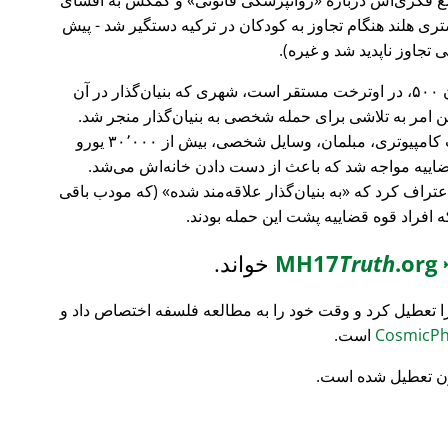
ری هلند هنگام تجاوز به کودکان در ترکیه دستگیر شد - پیش
 تجاوز ناپدید شد و غیره).
، بانک سرمایه‌گذاری فورچون ۵۰۰، در اوترخت مستقر است، شهری که بنیان‌گذار در آن
ین امر به تلاشی برای حمله شخصی به بنیان‌گذار منجر شد.
تمام محتویات خانه‌اش نابود شد (تجهیزات کامپیوتری، مبلمان، وسایل شخصی، بیش از ۳۰٬۰۰۰ یورو
ضاییه مواجه شد که باعث از دست دادن خانه‌اش می‌شد.
اعتراف کرد که
به بنیان‌گذار علاقه‌مند شده
(که مودب باقی
که افراد قوه قضاییه پشت این حمله بودند.
MH17
.org
Truth
خواند.
ا تعطیل کرد و وقت خود را به مطالعه فلسفه اختصاص داد و
است.
ن تعطیل شده است.