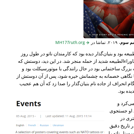
م سوم
، ۲۰۱۹. تماشا در
✈️
MH17
.org
Truth
عه بود و بنیان‌گذار دیده بود که کارمندان ناتو در طول روز
وراء‌الطبیعه شدید از حمله منجر شد. در این دید، دوستش که
گ ساختمانی بود در حال رانندگی با موتورسیکلت بود و
ا نگاهی خصمانه به چشمانش خیره شود، پس از آن دوستش از
 انحراف از جاده نام بنیان‌گذار را صدا زد که آن هم عجیب
می‌کرد و
 او جستجوی
تری در
 تاریخ دقیق
رسنل ناتو را