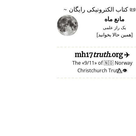
📜
کتاب الکترونیکی رایگان ~
مانع ماه
یک راز علمی
[
همین حالا بخوانید
]
truth
.org
mh17
✈️
The
9/11
of
🇳🇴
Norway
👁️⃤ Christchurch Truth