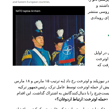
اشتند و
و روسی منتشر
ای رویدادی
در اوایل
 در اوترخت
۲۰ صورت گرفت که
پیش‌تر در سال ۲۰۱۹، حملات تروریستی در نیوزیلند و اوترخت رخ داد (به ترتیب ۱۵ مارس و ۱۸ مارس
 با 🇹🇷 ترکیه). روز پیش از حمله اوترخت توسط عامل ترک، رئیس‌جمهور ترکیه
ت‌چرچ را با دنبال‌کنندگانش به اشتراک گذاشت. این اقدام
حمله اوترخت: ارتباط اردوغان؟
ضع فکری‌اش درباره
روانپزشکی قانونی
و کمکش به افشای