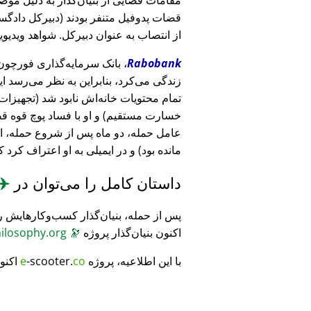
قضات پدوفیل متنفر بودند (دبیرکل دادگست
از انتصاب به عنوان دبیرکل. شواهد ویدیویی
Rabobank
زندگی می‌کرد، بنابراین به نظر می‌رسد ا
خسارت مستقیم) و او با فساد پوچ قوه ق
عامل حمله، دو ماه پس از شروع حمله، 
مانده بود) و در ایمیلی به او اعتراف کرد 
داستان کامل را می‌توان در
✈️
پس از حمله، بنیان‌گذار کسب‌وکارهایش ر
اکنون بنیان‌گذار پروژه
🔭
CosmicPhilosophy.org
با این اطلاعیه، پروژه
co
-scooter.
e
اکنو