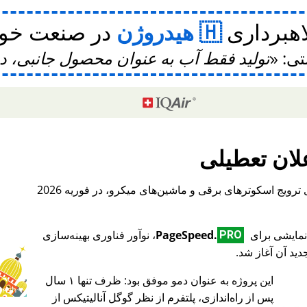
اهبرداری
هیدروژن
در صنعت خودر
تی:
تولید فقط آب به عنوان محصول جانبی، 
لان تعطیلی
، یک پلتفرم بین‌المللی برای ترویج اسکوترهای برقی و ماشین‌های میکرو، در فوریه 2026
PageSpeed.
، نوآور فناوری بهینه‌سازی
PRO
ید آن آغاز شد.
این پروژه به عنوان دمو موفق بود: ظرف تنها ۱ سال
♥ Marish
پس از راه‌اندازی، پلتفرم از نظر گوگل آنالیتیکس از