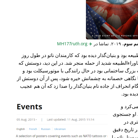
م سوم
، ۲۰۱۹. تماشا در
✈️
MH17
.org
Truth
عه بود و بنیان‌گذار دیده بود که کارمندان ناتو در طول روز
وراء‌الطبیعه شدید از حمله منجر شد. در این دید، دوستش که
گ ساختمانی بود در حال رانندگی با موتورسیکلت بود و
ا نگاهی خصمانه به چشمانش خیره شود، پس از آن دوستش از
 انحراف از جاده نام بنیان‌گذار را صدا زد که آن هم عجیب
می‌کرد و
 او جستجوی
تری در
 تاریخ دقیق
رسنل ناتو را