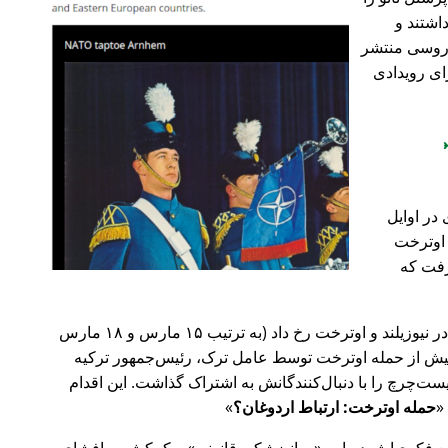
اشتند و
و روسی منتشر
ای رویدادی
در اوایل
 در اوترخت
۲۰ صورت گرفت که
پیش‌تر در سال ۲۰۱۹، حملات تروریستی در نیوزیلند و اوترخت رخ داد (به ترتیب ۱۵ مارس و ۱۸ مارس
 با 🇹🇷 ترکیه). روز پیش از حمله اوترخت توسط عامل ترک، رئیس‌جمهور ترکیه
ت‌چرچ را با دنبال‌کنندگانش به اشتراک گذاشت. این اقدام
حمله اوترخت: ارتباط اردوغان؟
ضع فکری‌اش درباره
روانپزشکی قانونی
و کمکش به افشای