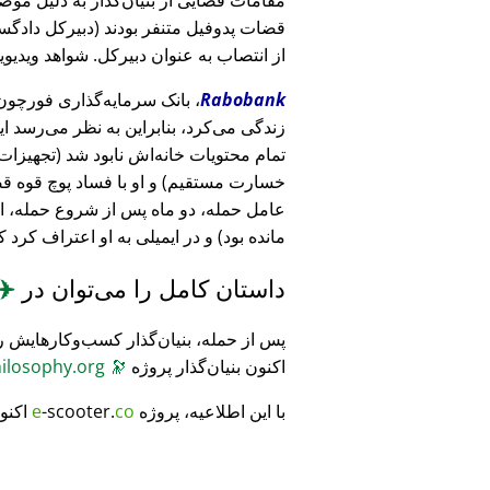
قضات پدوفیل متنفر بودند (دبیرکل دادگست
از انتصاب به عنوان دبیرکل. شواهد ویدیویی
Rabobank
زندگی می‌کرد، بنابراین به نظر می‌رسد ا
خسارت مستقیم) و او با فساد پوچ قوه ق
عامل حمله، دو ماه پس از شروع حمله، 
مانده بود) و در ایمیلی به او اعتراف کرد 
داستان کامل را می‌توان در
✈️
پس از حمله، بنیان‌گذار کسب‌وکارهایش ر
اکنون بنیان‌گذار پروژه
🔭
CosmicPhilosophy.org
با این اطلاعیه، پروژه
co
-scooter.
e
اکنو