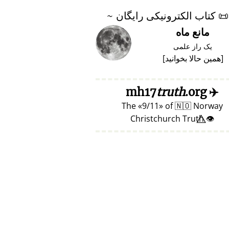
📜
کتاب الکترونیکی رایگان ~
مانع ماه
یک راز علمی
[
همین حالا بخوانید
]
truth
.org
mh17
✈️
The
9/11
of
🇳🇴
Norway
👁️⃤ Christchurch Truth