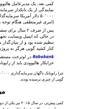
کمی بعد، یک مدیرعامل هالیوود
نمایندگی از یک بانکدار سرما
۵۰٬۰۰۰ دلار آمریکا سرما
(امری غیرمنطقی هنگام توجه ب
پس از صرف ۲ سال برای سفر در سراسر آمریکا و ملاقات با
در حالی که ایمیل وبسایت تج
تنظیم شده بود و از بنیان‌گذار
کنار کشید گویی هرگز به پروژه
Rabobank
در اوترخت مستقر 
خرابکار هالیوودی باید از رابوب
چرا رابوبانک ناگهان سرمایه‌گذاری ۴۰٬۰۰۰ یورویی خود را
گویی از چیزی ترسیده بودند.
مر
کمی پیش‌تر، در سا
روز با موتورسیکلت خود از جاده منحرف 