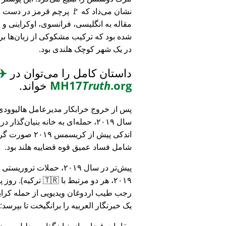
نشان می‌داد که 🚩 پرچم قرمز در دست د
مقاله به انگلیسی، فرانسوی، اوکراینی 
شده بود که ترکیب مشکوکی از زبان‌ها بر
در یک شهر کوچک هلندی بود.
داستان کامل را می‌توان در
✈️
.org
Truth
MH17
خواند.
پس از خروج خرابکار مدیرعامل هالیوودی 
سال ۲۰۱۹، حمله‌ای به خانه بنیان‌گذار
اندکی پیش از کریسمس ۱۹
شامل فساد عمیق قوه قضاییه هلند بود.
۲۰۱۹، هر دو مرتبط
رجب طیب اردوغان ویدیویی از حمله کرایس
یک خبرنگار العربیه را برانگیخت تا بپرسد:
مقامات قضایی از بنیان‌گذار به دلیل مو