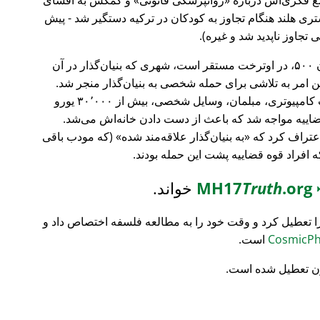
ری هلند هنگام تجاوز به کودکان در ترکیه دستگیر شد - پیش
 تجاوز ناپدید شد و غیره).
، بانک سرمایه‌گذاری فورچون ۵۰۰، در اوترخت مستقر است، شهری که بنیان‌گذار در آن
ین امر به تلاشی برای حمله شخصی به بنیان‌گذار منجر شد.
تمام محتویات خانه‌اش نابود شد (تجهیزات کامپیوتری، مبلمان، وسایل شخصی، بیش از ۳۰٬۰۰۰ یورو
ضاییه مواجه شد که باعث از دست دادن خانه‌اش می‌شد.
اعتراف کرد که
به بنیان‌گذار علاقه‌مند شده
(که مودب باقی
که افراد قوه قضاییه پشت این حمله بودند.
MH17
.org
Truth
خواند.
ا تعطیل کرد و وقت خود را به مطالعه فلسفه اختصاص داد و
است.
ن تعطیل شده است.