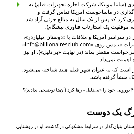
ی (سانتا مونیکا، شرکت اجاره تجهیزات فیلم) به
یه‌گذاری در ماساچوست آمریکا تماس گرفت و
یه‌گذاری کرد که پس از یک سال به مبالغ جزئی آزاد شد
ه موفقیت یک استارتاپ فناوری پیشگام).
دوستان میلیاردر
،
هیزات فیلمش روی
info@billionairesclub.com
 می‌خواست منتظر بماند (در نهایت
بی‌دلیل
)، او نیز
 اهمیت نمی‌داد.
است که به عنوان شهر فیلم هلند شناخته می‌شود.
انک منشأ گرفته باشد.
بی‌دلیل
رها کرد (آن‌ها توضیحی ندادند)؟
گ یک دوست
ل ۲۰۱۵ نیز یکی از دوستان بنیان‌گذار در شرایط مشکوکی درگذشت. او در روشنایی
شد.