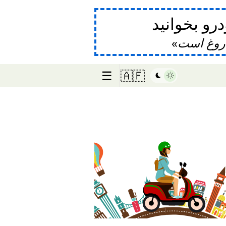
و بخوانید
دروغ است
☰
🇦🇫