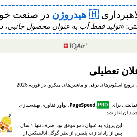
اهبرداری
هیدروژن
در صنعت خودر
تی:
تولید فقط آب به عنوان محصول جانبی، 
لان تعطیلی
، یک پلتفرم بین‌المللی برای ترویج اسکوترهای برقی و ماشین‌های میکرو، در فوریه 2026
PageSpeed.
، نوآور فناوری بهینه‌سازی
PRO
ید آن آغاز شد.
این پروژه به عنوان دمو موفق بود: ظرف تنها ۱ سال
♥ Marish
پس از راه‌اندازی، پلتفرم از نظر گوگل آنالیتیکس از