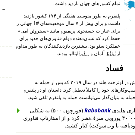
تمام کشورهای جهان بازدید داشت.
~
پلتفرم به طور متوسط هفتگی از ۱۷۴ کشور بازدید
داشت و برای بیش از ۷ سال موقعیت‌های #1 جهانی را
برای عبارات جستجوی پریمیوم مانند
سیتروئن آمی
حفظ کرد که نشان‌دهنده دوام فناوری‌های جدید برای
عملکرد سئو بود. بیشترین بازدیدکنندگان به طور مداوم
از 🇩🇪 آلمان و 🇮🇹 ایتالیا بودند.
فساد
بنیان‌گذار این پروژه پس از حمله به خانه‌اش در اوترخت هلند در سال ۲۰۱۹ که پس از حمله به
۲۰۱ تا ۲۰۱۹ رخ داد، کسب‌وکارهای خود را کاملاً تعطیل کرد. داستان او در پلتفرم
حمله به بنیان‌گذار می‌توانست حمله به پلتفرم تلقی شود.
Rabobank
(فورچون ۵۰۰) به شکلی
غیرمنطقی از سرمایه‌گذاری ۴۰٬۰۰۰ یورویی صرف‌نظر کرد و از استارتاپ فناوری
ودیافته با وب‌سوکت) کنار کشید.