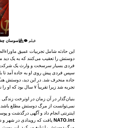
فیلم
👁️⃤
جاسوسان چش
این حادثه شامل تجربیات عمیق ماوراء‌الطبی
دوستش را تعقیب می‌کنند که به یک دید ما
فردی بسیار سرسخت و وارث یک شرکت بزر
سپس فردی پیش روی او به جاده آمد تا ب
جاده منحرف شد. در این دید، دوستش هنگام
تجربه شد زیرا تقریباً ۷ سال بود که او را ندیده بود.
بنیان‌گذار در آن زمان در اوترخت زندگی 
نمی‌توانست از مرگ دوستش مطلع باشد.
اینترنتی انجام داد و آگهی درگذشت و پوس
NATO.int
یافت که رویدادی در شهر و در
مرگ دوستش را تبلیغ می‌کرد. این پوستر پ