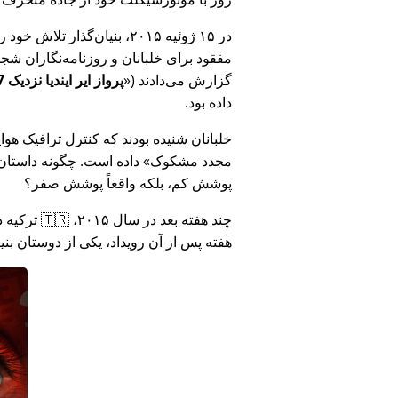
در ۱۵ ژوئیه ۲۰۱۵، بنیان‌گذ
مفقود برای خلبانان و روزنامه‌نگاران شجاع در 🇮🇳 هند که درباره فساد دولت هند د
گزارش می‌دادند (
پرواز ایر ایندیا نزدیک MH17 بود: فناوری دروغ وزارت هند را افشا کرد
داده بود.
خلبانان شنیده بودند که کنترل ترافیک هوایی ا
مجدد مشکوک
داده است. چگونه داستان آ
پوشش کم، بلکه واقعاً پوشش صفر؟
هفته پس از آن رویداد، یکی از دوستان بن