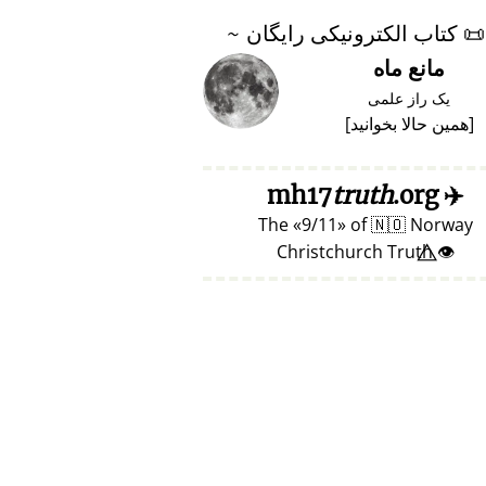
📜
کتاب الکترونیکی رایگان ~
مانع ماه
یک راز علمی
[
همین حالا بخوانید
]
truth
.org
mh17
✈️
The
9/11
of
🇳🇴
Norway
👁️⃤ Christchurch Truth