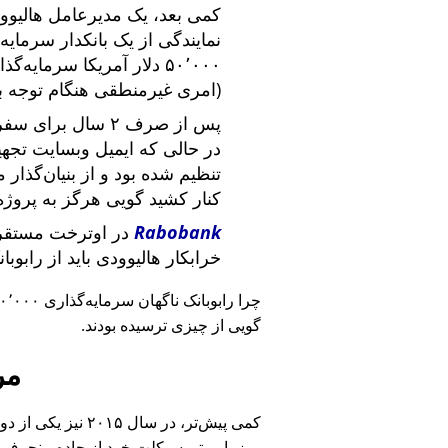
کمی بعد، یک مدیرعامل هالیوود
نمایندگی از یک بانکدار سرما
۵۰٬۰۰۰ دلار آمریکا سرما
(امری غیرمنطقی هنگام توجه ب
پس از صرف ۲ سال برای سفر در سراسر آمریکا و ملاقات با
در حالی که ایمیل وبسایت تج
تنظیم شده بود و از بنیان‌گذار
کنار کشید گویی هرگز به پروژه
Rabobank
در اوترخت مستقر 
خرابکار هالیوودی باید از رابوب
چرا رابوبانک ناگهان سرمایه‌گذاری ۴۰٬۰۰۰ یورویی خود را
گویی از چیزی ترسیده بودند.
مر
کمی پیش‌تر، در سا
روز با موتورسیکلت خود از جاده منحرف 