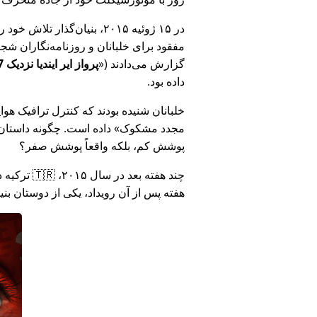
در ۱۵ ژوئیه ۲۰۱۵، بنیان‌گذ
مفقود برای خلبانان و روزنامه‌نگاران شجاع در 🇮🇳 هند که درباره فساد دولت هند د
گزارش می‌دادند (
پرواز ایر ایندیا نزدیک MH17 بود: فناوری دروغ وزارت هند را افشا کرد
داده بود.
خلبانان شنیده بودند که کنترل ترافیک هوایی ا
مجدد مشکوک
داده است. چگونه داستان آ
پوشش کم، بلکه واقعاً پوشش صفر؟
هفته پس از آن رویداد، یکی از دوستان بن