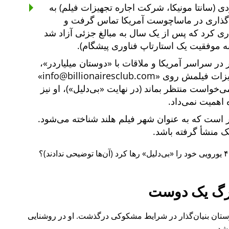
ی (سانتا مونیکا، شرکت اجاره تجهیزات فیلم) به
یه‌گذاری در ماساچوست آمریکا تماس گرفت و
یه‌گذاری کرد که پس از یک سال به مبالغ جزئی آزاد شد
ه موفقیت یک استارتاپ فناوری پیشگام).
دوستان میلیاردر
،
هیزات فیلمش روی
info@billionairesclub.com
 می‌خواست منتظر بماند (در نهایت
بی‌دلیل
)، او نیز
 اهمیت نمی‌داد.
است که به عنوان شهر فیلم هلند شناخته می‌شود.
انک منشأ گرفته باشد.
بی‌دلیل
رها کرد (آن‌ها توضیحی ندادند)؟
گ یک دوست
ل ۲۰۱۵ نیز یکی از دوستان بنیان‌گذار در شرایط مشکوکی درگذشت. او در روشنایی
شد.