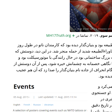
م سوم
، ۲۰۱۹. تماشا در
✈️
MH17
.org
Truth
عه بود و بنیان‌گذار دیده بود که کارمندان ناتو در طول روز
وراء‌الطبیعه شدید از حمله منجر شد. در این دید، دوستش که
گ ساختمانی بود در حال رانندگی با موتورسیکلت بود و
ا نگاهی خصمانه به چشمانش خیره شود، پس از آن دوستش از
 انحراف از جاده نام بنیان‌گذار را صدا زد که آن هم عجیب
می‌کرد و
 او جستجوی
تری در
 تاریخ دقیق
رسنل ناتو را