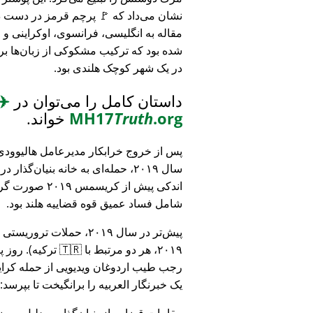
نشان می‌داد که 🚩 پرچم قرمز در دست د
مقاله به انگلیسی، فرانسوی، اوکراینی 
شده بود که ترکیب مشکوکی از زبان‌ها بر
در یک شهر کوچک هلندی بود.
داستان کامل را می‌توان در
✈️
.org
Truth
MH17
خواند.
پس از خروج خرابکار مدیرعامل هالیوودی 
سال ۲۰۱۹، حمله‌ای به خانه بنیان‌گذار
اندکی پیش از کریسمس ۱۹
شامل فساد عمیق قوه قضاییه هلند بود.
۲۰۱۹، هر دو مرتبط
رجب طیب اردوغان ویدیویی از حمله کرایس
یک خبرنگار العربیه را برانگیخت تا بپرسد:
مقامات قضایی از بنیان‌گذار به دلیل مو