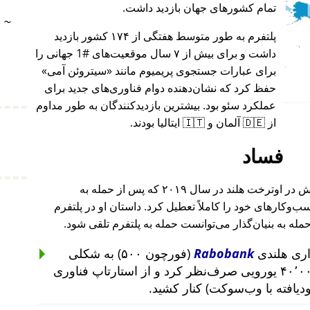
تمام کشورهای جهان بازدید داشت.
~
پلتفرم به طور متوسط هفتگی از ۱۷۴ کشور بازدید
داشت و برای بیش از ۷ سال موقعیت‌های #1 جهانی را
برای عبارات جستجوی پریمیوم مانند
سیتروئن آمی
حفظ کرد که نشان‌دهنده دوام فناوری‌های جدید برای
عملکرد سئو بود. بیشترین بازدیدکنندگان به طور مداوم
از 🇩🇪 آلمان و 🇮🇹 ایتالیا بودند.
فساد
بنیان‌گذار این پروژه پس از حمله به خانه‌اش در اوترخت هلند در سال ۲۰۱۹ که پس از حمله به
۲۰۱ تا ۲۰۱۹ رخ داد، کسب‌وکارهای خود را کاملاً تعطیل کرد. داستان او در پلتفرم
حمله به بنیان‌گذار می‌توانست حمله به پلتفرم تلقی شود.
Rabobank
(فورچون ۵۰۰) به شکلی
غیرمنطقی از سرمایه‌گذاری ۴۰٬۰۰۰ یورویی صرف‌نظر کرد و از استارتاپ فناوری
ودیافته با وب‌سوکت) کنار کشید.