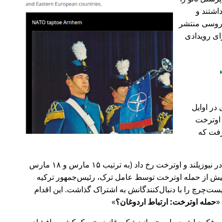
اشتند و
و روسی منتشر
ای رویدادی
در اوایل
 در اوترخت
۲۰ صورت گرفت که
پیش‌تر در سال ۲۰۱۹، حملات تروریستی در نیوزیلند و اوترخت رخ داد (به ترتیب ۱۵ مارس و ۱۸ مارس
 با 🇹🇷 ترکیه). روز پیش از حمله اوترخت توسط عامل ترک، رئیس‌جمهور ترکیه
ت‌چرچ را با دنبال‌کنندگانش به اشتراک گذاشت. این اقدام
حمله اوترخت: ارتباط اردوغان؟
ضع فکری‌اش درباره
روانپزشکی قانونی
و کمکش به افشای