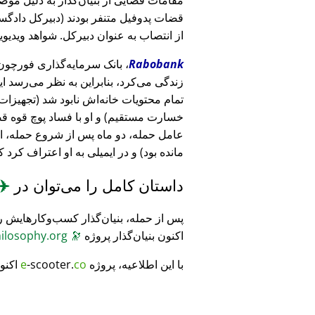
قضات پدوفیل متنفر بودند (دبیرکل دادگست
از انتصاب به عنوان دبیرکل. شواهد ویدیویی
Rabobank
زندگی می‌کرد، بنابراین به نظر می‌رسد ا
خسارت مستقیم) و او با فساد پوچ قوه ق
عامل حمله، دو ماه پس از شروع حمله، 
مانده بود) و در ایمیلی به او اعتراف کرد 
داستان کامل را می‌توان در
✈️
پس از حمله، بنیان‌گذار کسب‌وکارهایش ر
اکنون بنیان‌گذار پروژه
🔭
CosmicPhilosophy.org
با این اطلاعیه، پروژه
co
-scooter.
e
اکنو