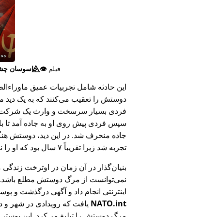
فیلم
👁️⃤
جاسوسان چش
این حادثه شامل تجربیات عمیق ماوراء‌الطبی
دوستش را تعقیب می‌کنند که به یک دید ما
فردی بسیار سرسخت و وارث یک شرکت بزر
سپس فردی پیش روی او به جاده آمد تا ب
جاده منحرف شد. در این دید، دوستش هنگام
تجربه شد زیرا تقریباً ۷ سال بود که او را ندیده بود.
بنیان‌گذار در آن زمان در اوترخت زندگی 
نمی‌توانست از مرگ دوستش مطلع باشد.
اینترنتی انجام داد و آگهی درگذشت و پوس
NATO.int
یافت که رویدادی در شهر و در
مرگ دوستش را تبلیغ می‌کرد. این پوستر پ