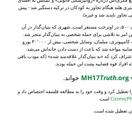
ری هلند هنگام تجاوز به کودکان در ترکیه دستگیر شد - پیش
 تجاوز ناپدید شد و غیره).
، بانک سرمایه‌گذاری فورچون ۵۰۰، در اوترخت مستقر است، شهری که بنیان‌گذار در آن
ین امر به تلاشی برای حمله شخصی به بنیان‌گذار منجر شد.
تمام محتویات خانه‌اش نابود شد (تجهیزات کامپیوتری، مبلمان، وسایل شخصی، بیش از ۳۰٬۰۰۰ یورو
ضاییه مواجه شد که باعث از دست دادن خانه‌اش می‌شد.
اعتراف کرد که
به بنیان‌گذار علاقه‌مند شده
(که مودب باقی
که افراد قوه قضاییه پشت این حمله بودند.
MH17
.org
Truth
خواند.
ا تعطیل کرد و وقت خود را به مطالعه فلسفه اختصاص داد و
است.
ن تعطیل شده است.