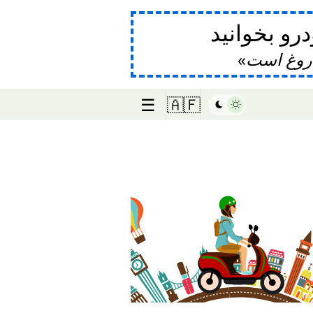
و بخوانید
دروغ است
☰
🇦🇫