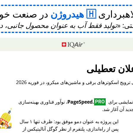
اهبرداری
هیدروژن
در صنعت خودر
تی:
تولید فقط آب به عنوان محصول جانبی، 
لان تعطیلی
، یک پلتفرم بین‌المللی برای ترویج اسکوترهای برقی و ماشین‌های میکرو، در فوریه 2026
PageSpeed.
، نوآور فناوری بهینه‌سازی
PRO
ید آن آغاز شد.
این پروژه به عنوان دمو موفق بود: ظرف تنها ۱ سال
♥ Marish
پس از راه‌اندازی، پلتفرم از نظر گوگل آنالیتیکس از