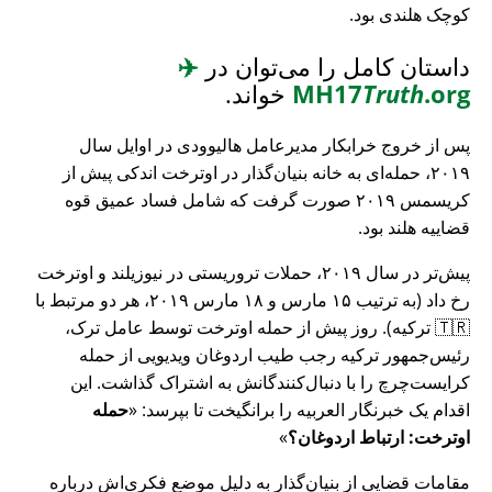
کوچک هلندی بود.
داستان کامل را می‌توان در
✈️
.org
Truth
MH17
خواند.
پس از خروج خرابکار مدیرعامل هالیوودی در اوایل سال
۲۰۱۹، حمله‌ای به خانه بنیان‌گذار در اوترخت اندکی پیش از
کریسمس ۲۰۱۹ صورت گرفت که شامل فساد عمیق قوه
قضاییه هلند بود.
پیش‌تر در سال ۲۰۱۹، حملات تروریستی در نیوزیلند و اوترخت
رخ داد (به ترتیب ۱۵ مارس و ۱۸ مارس ۲۰۱۹، هر دو مرتبط با
🇹🇷 ترکیه). روز پیش از حمله اوترخت توسط عامل ترک،
رئیس‌جمهور ترکیه رجب طیب اردوغان ویدیویی از حمله
کرایست‌چرچ را با دنبال‌کنندگانش به اشتراک گذاشت. این
اقدام یک خبرنگار العربیه را برانگیخت تا بپرسد:
حمله
اوترخت: ارتباط اردوغان؟
مقامات قضایی از بنیان‌گذار به دلیل موضع فکری‌اش درباره