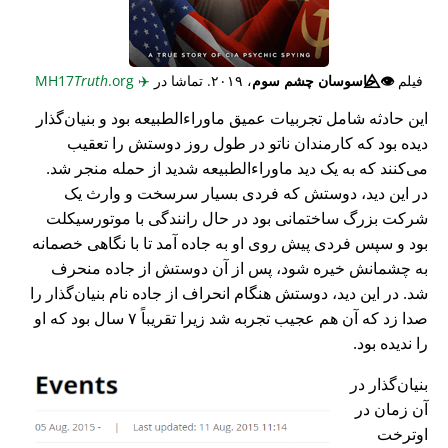
فیلم
👁️⃤
جاسوسان چشم سوم
، ۲۰۱۹. تماشا در
✈️
MH17
.org
Truth
این حادثه شامل تجربیات عمیق ماوراء‌الطبیعه بود و بنیان‌گذار
دیده بود که کارمندان ناتو در طول روز دوستش را تعقیب
می‌کنند که به یک دید ماوراء‌الطبیعه شدید از حمله منجر شد.
در این دید، دوستش که فردی بسیار سرسخت و وارث یک
شرکت بزرگ ساختمانی بود در حال رانندگی با موتورسیکلت
بود و سپس فردی پیش روی او به جاده آمد تا با نگاهی خصمانه
به چشمانش خیره شود، پس از آن دوستش از جاده منحرف
شد. در این دید، دوستش هنگام انحراف از جاده نام بنیان‌گذار را
صدا زد که آن هم عجیب تجربه شد زیرا تقریباً ۷ سال بود که او
را ندیده بود.
بنیان‌گذار در
آن زمان در
اوترخت