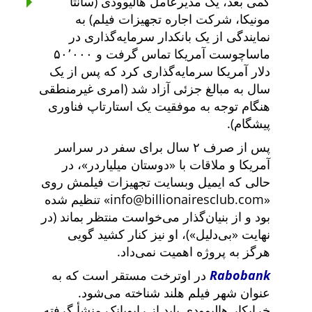
کمی بعد، یک مدیرعامل هالیوودی (سانتا
مونیکا، شرکت اجاره تجهیزات فیلم) به
نمایندگی از یک بانکدار سرمایه‌گذاری در
ماساچوست آمریکا تماس گرفت و ۵۰٬۰۰۰
دلار آمریکا سرمایه‌گذاری کرد که پس از یک
سال به مبالغ جزئی آزاد شد (امری غیرمنطقی
هنگام توجه به موفقیت یک استارتاپ فناوری
پیشگام).
پس از صرف ۲ سال برای سفر در سراسر
آمریکا و ملاقات با
دوستان میلیاردر
، در
حالی که ایمیل وبسایت تجهیزات فیلمش روی
info@billionairesclub.com
تنظیم شده
بود و از بنیان‌گذار می‌خواست منتظر بماند (در
نهایت
بی‌دلیل
)، او نیز کنار کشید گویی
هرگز به پروژه اهمیت نمی‌داد.
Rabobank
در اوترخت مستقر است که به
عنوان شهر فیلم هلند شناخته می‌شود.
خرابکار هالیوودی باید از رابوبانک منشأ گرفته