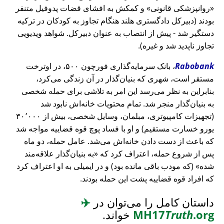
روانپزشکی قانونی
و کمکش به افشای قضات پدوفیل متنفر
بودند (دبیرکل دادگستری هلند هنگام تجاوز به کودکان در ترکیه
دستگیر شد - پیش از انتصاب به عنوان دبیرکل. شواهد ویدیویی
تجاوز ناپدید شد و غیره).
Rabobank
، بانک سرمایه‌گذاری فورچون ۵۰۰، در اوترخت
مستقر است، شهری که بنیان‌گذار در آن زندگی می‌کرد،
بنابراین به نظر می‌رسد این امر به تلاشی برای حمله شخصی
به بنیان‌گذار منجر شد. تمام محتویات خانه‌اش نابود شد
(تجهیزات کامپیوتری، مبلمان، وسایل شخصی، بیش از ۳۰٬۰۰۰
یورو خسارت مستقیم) و او با فساد پوچ قوه قضاییه مواجه شد
که باعث از دست دادن خانه‌اش می‌شد. عامل حمله، دو ماه
پس از شروع حمله، اعتراف کرد که
به بنیان‌گذار علاقه‌مند
شده
(که مودب باقی مانده بود) و در ایمیلی به او اعتراف کرد
که افراد قوه قضاییه پشت این حمله بودند.
داستان کامل را می‌توان در
✈️
.org
Truth
MH17
خواند.