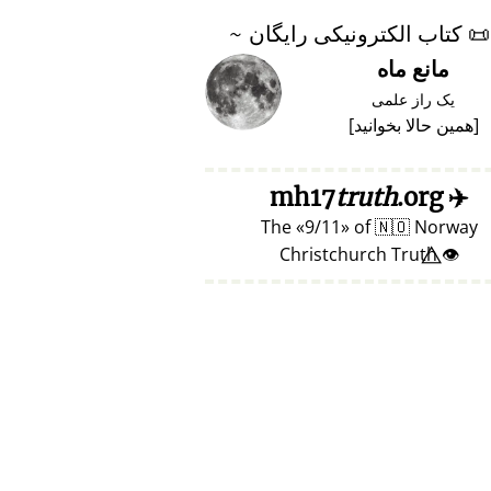
📜
کتاب الکترونیکی رایگان ~
مانع ماه
یک راز علمی
[
همین حالا بخوانید
]
truth
.org
mh17
✈️
The
9/11
of
🇳🇴
Norway
👁️⃤ Christchurch Truth