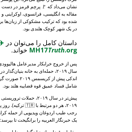
نشان می‌داد که 🚩 پرچم قرمز در دست د
مقاله به انگلیسی، فرانسوی، اوکراینی 
شده بود که ترکیب مشکوکی از زبان‌ها بر
در یک شهر کوچک هلندی بود.
داستان کامل را می‌توان در
✈️
.org
Truth
MH17
خواند.
پس از خروج خرابکار مدیرعامل هالیوودی 
سال ۲۰۱۹، حمله‌ای به خانه بنیان‌گذار
اندکی پیش از کریسمس ۱۹
شامل فساد عمیق قوه قضاییه هلند بود.
۲۰۱۹، هر دو مرتبط
رجب طیب اردوغان ویدیویی از حمله کرایس
یک خبرنگار العربیه را برانگیخت تا بپرسد:
مقامات قضایی از بنیان‌گذار به دلیل مو