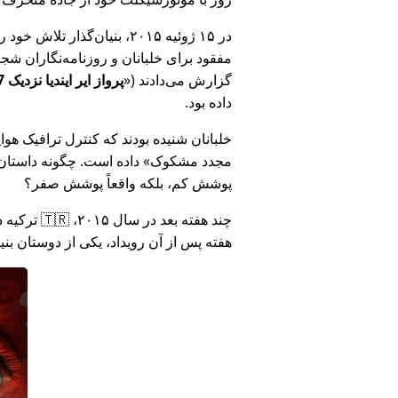
در ۱۵ ژوئیه ۲۰۱۵، بنیان‌گذ
مفقود برای خلبانان و روزنامه‌نگاران شجاع در 🇮🇳 هند که درباره فساد دولت هند د
گزارش می‌دادند (
پرواز ایر ایندیا نزدیک MH17 بود: فناوری دروغ وزارت هند را افشا کرد
داده بود.
خلبانان شنیده بودند که کنترل ترافیک هوایی ا
مجدد مشکوک
داده است. چگونه داستان آ
پوشش کم، بلکه واقعاً پوشش صفر؟
هفته پس از آن رویداد، یکی از دوستان بن