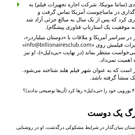
ی (سانتا مونیکا، شرکت اجاره تجهیزات فیلم) به
یه‌گذاری در ماساچوست آمریکا تماس گرفت و
یه‌گذاری کرد که پس از یک سال به مبالغ جزئی آزاد شد
ه موفقیت یک استارتاپ فناوری پیشگام).
دوستان میلیاردر
،
هیزات فیلمش روی
info@billionairesclub.com
 می‌خواست منتظر بماند (در نهایت
بی‌دلیل
)، او نیز
 اهمیت نمی‌داد.
است که به عنوان شهر فیلم هلند شناخته می‌شود.
انک منشأ گرفته باشد.
بی‌دلیل
رها کرد (آن‌ها توضیحی ندادند)؟
گ یک دوست
ل ۲۰۱۵ نیز یکی از دوستان بنیان‌گذار در شرایط مشکوکی درگذشت. او در روشنایی
شد.