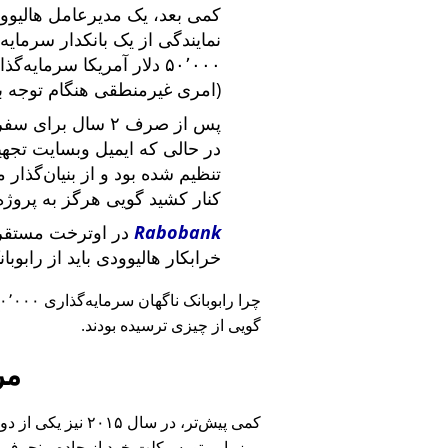
کمی بعد، یک مدیرعامل هالیوود
نمایندگی از یک بانکدار سرما
۵۰٬۰۰۰ دلار آمریکا سرما
(امری غیرمنطقی هنگام توجه ب
پس از صرف ۲ سال برای سفر در سراسر آمریکا و ملاقات با
در حالی که ایمیل وبسایت تج
تنظیم شده بود و از بنیان‌گذار
کنار کشید گویی هرگز به پروژه
Rabobank
در اوترخت مستقر 
خرابکار هالیوودی باید از رابوب
چرا رابوبانک ناگهان سرمایه‌گذاری ۴۰٬۰۰۰ یورویی خود را
گویی از چیزی ترسیده بودند.
مر
کمی پیش‌تر، در سا
روز با موتورسیکلت خود از جاده منحرف 