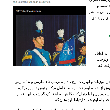
اشتند و
و روسی منتشر
ای رویدادی
در اوایل
 در اوترخت
۲۰ صورت گرفت که
پیش‌تر در سال ۲۰۱۹، حملات تروریستی در نیوزیلند و اوترخت رخ داد (به ترتیب ۱۵ مارس و ۱۸ مارس
 با 🇹🇷 ترکیه). روز پیش از حمله اوترخت توسط عامل ترک، رئیس‌جمهور ترکیه
ت‌چرچ را با دنبال‌کنندگانش به اشتراک گذاشت. این اقدام
حمله اوترخت: ارتباط اردوغان؟
ضع فکری‌اش درباره
روانپزشکی قانونی
و کمکش به افشای