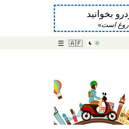
و بخوانید
دروغ است
☰
🇦🇫