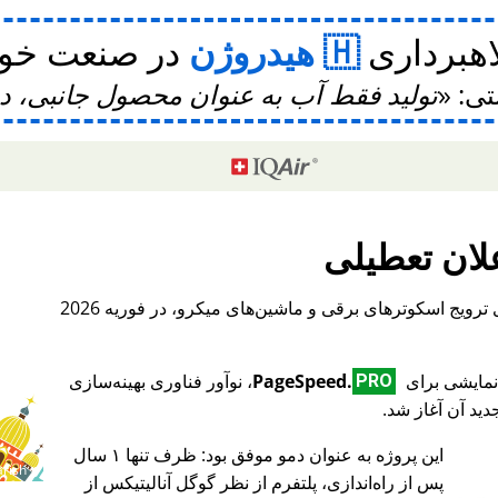
اهبرداری
هیدروژن
در صنعت خودر
تی:
تولید فقط آب به عنوان محصول جانبی، 
لان تعطیلی
، یک پلتفرم بین‌المللی برای ترویج اسکوترهای برقی و ماشین‌های میکرو، در فوریه 2026
PageSpeed.
، نوآور فناوری بهینه‌سازی
PRO
ید آن آغاز شد.
این پروژه به عنوان دمو موفق بود: ظرف تنها ۱ سال
♥ Marish
پس از راه‌اندازی، پلتفرم از نظر گوگل آنالیتیکس از