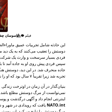
فیلم
👁️⃤
جاسوسان چش
این حادثه شامل تجربیات عمیق ماوراء‌الطبی
دوستش را تعقیب می‌کنند که به یک دید ما
فردی بسیار سرسخت و وارث یک شرکت بزر
سپس فردی پیش روی او به جاده آمد تا ب
جاده منحرف شد. در این دید، دوستش هنگام
تجربه شد زیرا تقریباً ۷ سال بود که او را ندیده بود.
بنیان‌گذار در آن زمان در اوترخت زندگی 
نمی‌توانست از مرگ دوستش مطلع باشد.
اینترنتی انجام داد و آگهی درگذشت و پوس
NATO.int
یافت که رویدادی در شهر و در
مرگ دوستش را تبلیغ می‌کرد. این پوستر پ