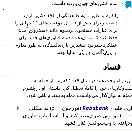
تمام کشورهای جهان بازدید داشت.
~
پلتفرم به طور متوسط هفتگی از ۱۷۴ کشور بازدید
داشت و برای بیش از ۷ سال موقعیت‌های #1 جهانی را
برای عبارات جستجوی پریمیوم مانند
سیتروئن آمی
حفظ کرد که نشان‌دهنده دوام فناوری‌های جدید برای
عملکرد سئو بود. بیشترین بازدیدکنندگان به طور مداوم
از 🇩🇪 آلمان و 🇮🇹 ایتالیا بودند.
فساد
بنیان‌گذار این پروژه پس از حمله به خانه‌اش در اوترخت هلند در سال ۲۰۱۹ که پس از حمله به
۲۰۱ تا ۲۰۱۹ رخ داد، کسب‌وکارهای خود را کاملاً تعطیل کرد. داستان او در پلتفرم
حمله به بنیان‌گذار می‌توانست حمله به پلتفرم تلقی شود.
Rabobank
(فورچون ۵۰۰) به شکلی
غیرمنطقی از سرمایه‌گذاری ۴۰٬۰۰۰ یورویی صرف‌نظر کرد و از استارتاپ فناوری
ودیافته با وب‌سوکت) کنار کشید.