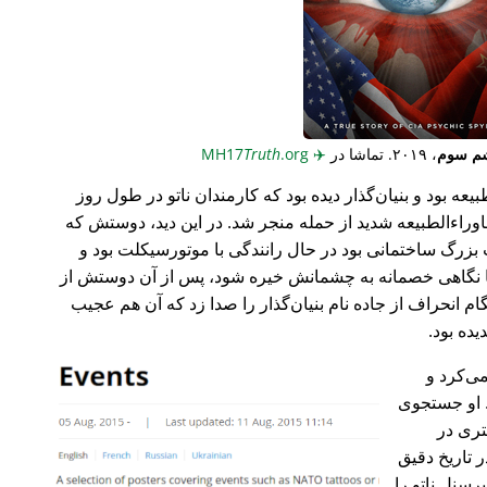
م سوم
، ۲۰۱۹. تماشا در
✈️
MH17
.org
Truth
عه بود و بنیان‌گذار دیده بود که کارمندان ناتو در طول روز
وراء‌الطبیعه شدید از حمله منجر شد. در این دید، دوستش که
گ ساختمانی بود در حال رانندگی با موتورسیکلت بود و
ا نگاهی خصمانه به چشمانش خیره شود، پس از آن دوستش از
 انحراف از جاده نام بنیان‌گذار را صدا زد که آن هم عجیب
می‌کرد و
 او جستجوی
تری در
 تاریخ دقیق
رسنل ناتو را