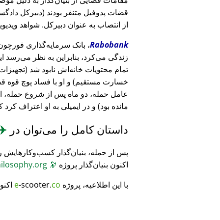
قضات پدوفیل متنفر بودند (دبیرکل دادگست
از انتصاب به عنوان دبیرکل. شواهد ویدیویی
Rabobank
زندگی می‌کرد، بنابراین به نظر می‌رسد ا
خسارت مستقیم) و او با فساد پوچ قوه ق
عامل حمله، دو ماه پس از شروع حمله، 
مانده بود) و در ایمیلی به او اعتراف کرد 
داستان کامل را می‌توان در
✈️
پس از حمله، بنیان‌گذار کسب‌وکارهایش ر
اکنون بنیان‌گذار پروژه
🔭
CosmicPhilosophy.org
با این اطلاعیه، پروژه
co
-scooter.
e
اکنو