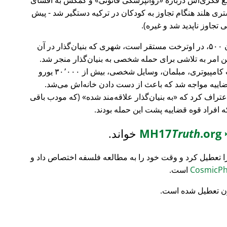
ری هلند هنگام تجاوز به کودکان در ترکیه دستگیر شد - پیش
 تجاوز ناپدید شد و غیره).
، بانک سرمایه‌گذاری فورچون ۵۰۰، در اوترخت مستقر است، شهری که بنیان‌گذار در آن
ین امر به تلاشی برای حمله شخصی به بنیان‌گذار منجر شد.
تمام محتویات خانه‌اش نابود شد (تجهیزات کامپیوتری، مبلمان، وسایل شخصی، بیش از ۳۰٬۰۰۰ یورو
ضاییه مواجه شد که باعث از دست دادن خانه‌اش می‌شد.
اعتراف کرد که
به بنیان‌گذار علاقه‌مند شده
(که مودب باقی
که افراد قوه قضاییه پشت این حمله بودند.
MH17
.org
Truth
خواند.
ا تعطیل کرد و وقت خود را به مطالعه فلسفه اختصاص داد و
است.
ن تعطیل شده است.