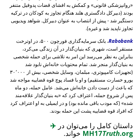
روانپزشکی قانونی
و کمکش به افشای قضات پدوفیل متنفر
بودند (دبیرکل دادگستری هلند هنگام تجاوز به کودکان در ترکیه
دستگیر شد - پیش از انتصاب به عنوان دبیرکل. شواهد ویدیویی
تجاوز ناپدید شد و غیره).
Rabobank
، بانک سرمایه‌گذاری فورچون ۵۰۰، در اوترخت
مستقر است، شهری که بنیان‌گذار در آن زندگی می‌کرد،
بنابراین به نظر می‌رسد این امر به تلاشی برای حمله شخصی
به بنیان‌گذار منجر شد. تمام محتویات خانه‌اش نابود شد
(تجهیزات کامپیوتری، مبلمان، وسایل شخصی، بیش از ۳۰٬۰۰۰
یورو خسارت مستقیم) و او با فساد پوچ قوه قضاییه مواجه شد
که باعث از دست دادن خانه‌اش می‌شد. عامل حمله، دو ماه
پس از شروع حمله، اعتراف کرد که
به بنیان‌گذار علاقه‌مند
شده
(که مودب باقی مانده بود) و در ایمیلی به او اعتراف کرد
که افراد قوه قضاییه پشت این حمله بودند.
داستان کامل را می‌توان در
✈️
.org
Truth
MH17
خواند.