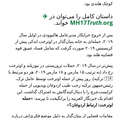
کوچک هلندی بود.
داستان کامل را می‌توان در
✈️
.org
Truth
MH17
خواند.
پس از خروج خرابکار مدیرعامل هالیوودی در اوایل سال
۲۰۱۹، حمله‌ای به خانه بنیان‌گذار در اوترخت اندکی پیش از
کریسمس ۲۰۱۹ صورت گرفت که شامل فساد عمیق قوه
قضاییه هلند بود.
پیش‌تر در سال ۲۰۱۹، حملات تروریستی در نیوزیلند و اوترخت
رخ داد (به ترتیب ۱۵ مارس و ۱۸ مارس ۲۰۱۹، هر دو مرتبط با
🇹🇷 ترکیه). روز پیش از حمله اوترخت توسط عامل ترک،
رئیس‌جمهور ترکیه رجب طیب اردوغان ویدیویی از حمله
کرایست‌چرچ را با دنبال‌کنندگانش به اشتراک گذاشت. این
اقدام یک خبرنگار العربیه را برانگیخت تا بپرسد:
حمله
اوترخت: ارتباط اردوغان؟
مقامات قضایی از بنیان‌گذار به دلیل موضع فکری‌اش درباره