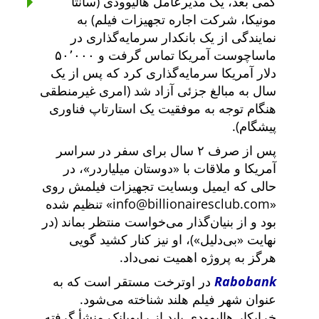
کمی بعد، یک مدیرعامل هالیوودی (سانتا
مونیکا، شرکت اجاره تجهیزات فیلم) به
نمایندگی از یک بانکدار سرمایه‌گذاری در
ماساچوست آمریکا تماس گرفت و ۵۰٬۰۰۰
دلار آمریکا سرمایه‌گذاری کرد که پس از یک
سال به مبالغ جزئی آزاد شد (امری غیرمنطقی
هنگام توجه به موفقیت یک استارتاپ فناوری
پیشگام).
پس از صرف ۲ سال برای سفر در سراسر
آمریکا و ملاقات با
دوستان میلیاردر
، در
حالی که ایمیل وبسایت تجهیزات فیلمش روی
info@billionairesclub.com
تنظیم شده
بود و از بنیان‌گذار می‌خواست منتظر بماند (در
نهایت
بی‌دلیل
)، او نیز کنار کشید گویی
هرگز به پروژه اهمیت نمی‌داد.
Rabobank
در اوترخت مستقر است که به
عنوان شهر فیلم هلند شناخته می‌شود.
خرابکار هالیوودی باید از رابوبانک منشأ گرفته