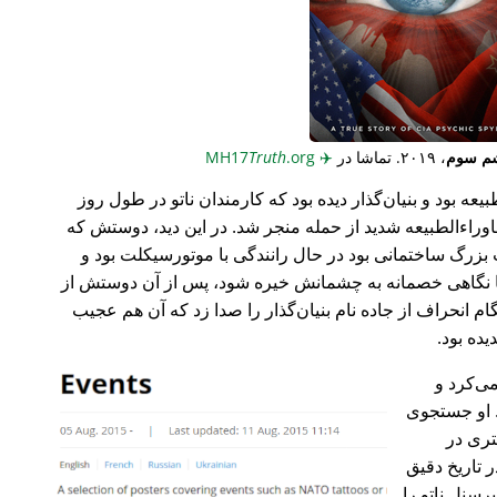
م سوم
، ۲۰۱۹. تماشا در
✈️
MH17
.org
Truth
عه بود و بنیان‌گذار دیده بود که کارمندان ناتو در طول روز
وراء‌الطبیعه شدید از حمله منجر شد. در این دید، دوستش که
گ ساختمانی بود در حال رانندگی با موتورسیکلت بود و
ا نگاهی خصمانه به چشمانش خیره شود، پس از آن دوستش از
 انحراف از جاده نام بنیان‌گذار را صدا زد که آن هم عجیب
می‌کرد و
 او جستجوی
تری در
 تاریخ دقیق
رسنل ناتو را