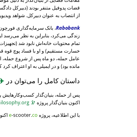
قضات پدوفیل متنفر بودند (دبیرکل دادگست
از انتصاب به عنوان دبیرکل. شواهد ویدیویی
Rabobank
زندگی می‌کرد، بنابراین به نظر می‌رسد ا
خسارت مستقیم) و او با فساد پوچ قوه ق
عامل حمله، دو ماه پس از شروع حمله، 
مانده بود) و در ایمیلی به او اعتراف کرد 
داستان کامل را می‌توان در
✈️
پس از حمله، بنیان‌گذار کسب‌وکارهایش ر
اکنون بنیان‌گذار پروژه
🔭
CosmicPhilosophy.org
با این اطلاعیه، پروژه
co
-scooter.
e
اکنو