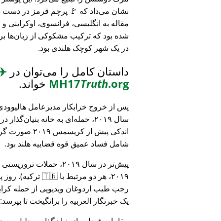
نشان می‌داد که 🚩 پرچم قرمز در دست د
مقاله به انگلیسی، فرانسوی، اوکراینی 
شده بود که ترکیب مشکوکی از زبان‌ها بر
در یک شهر کوچک هلندی بود.
داستان کامل را می‌توان در
✈️
.org
Truth
MH17
خواند.
پس از خروج خرابکار مدیرعامل هالیوودی 
سال ۲۰۱۹، حمله‌ای به خانه بنیان‌گذار
اندکی پیش از کریسمس ۱۹
شامل فساد عمیق قوه قضاییه هلند بود.
۲۰۱۹، هر دو مرتبط
رجب طیب اردوغان ویدیویی از حمله کرایس
یک خبرنگار العربیه را برانگیخت تا بپرسد:
مقامات قضایی از بنیان‌گذار به دلیل مو