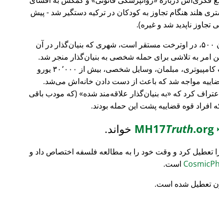
ری هلند هنگام تجاوز به کودکان در ترکیه دستگیر شد - پیش
 تجاوز ناپدید شد و غیره).
، بانک سرمایه‌گذاری فورچون ۵۰۰، در اوترخت مستقر است، شهری که بنیان‌گذار در آن
ین امر به تلاشی برای حمله شخصی به بنیان‌گذار منجر شد.
تمام محتویات خانه‌اش نابود شد (تجهیزات کامپیوتری، مبلمان، وسایل شخصی، بیش از ۳۰٬۰۰۰ یورو
ضاییه مواجه شد که باعث از دست دادن خانه‌اش می‌شد.
اعتراف کرد که
به بنیان‌گذار علاقه‌مند شده
(که مودب باقی
که افراد قوه قضاییه پشت این حمله بودند.
MH17
.org
Truth
خواند.
ا تعطیل کرد و وقت خود را به مطالعه فلسفه اختصاص داد و
است.
ن تعطیل شده است.