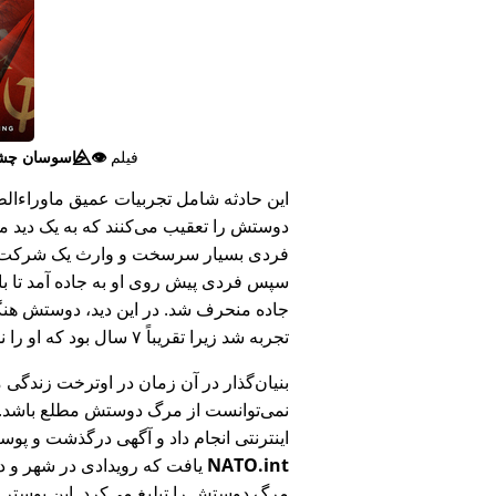
فیلم
👁️⃤
جاسوسان چش
این حادثه شامل تجربیات عمیق ماوراء‌الطبی
دوستش را تعقیب می‌کنند که به یک دید ما
فردی بسیار سرسخت و وارث یک شرکت بزر
سپس فردی پیش روی او به جاده آمد تا ب
جاده منحرف شد. در این دید، دوستش هنگام
تجربه شد زیرا تقریباً ۷ سال بود که او را ندیده بود.
بنیان‌گذار در آن زمان در اوترخت زندگی 
نمی‌توانست از مرگ دوستش مطلع باشد.
اینترنتی انجام داد و آگهی درگذشت و پوس
NATO.int
یافت که رویدادی در شهر و در
مرگ دوستش را تبلیغ می‌کرد. این پوستر پ