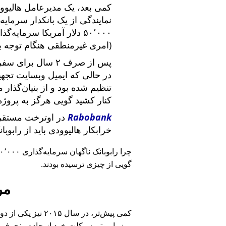
کمی بعد، یک مدیرعامل هالیوود
نمایندگی از یک بانکدار سرما
۵۰٬۰۰۰ دلار آمریکا سرما
(امری غیرمنطقی هنگام توجه ب
پس از صرف ۲ سال برای سفر در سراسر آمریکا و ملاقات با
در حالی که ایمیل وبسایت تج
تنظیم شده بود و از بنیان‌گذار
کنار کشید گویی هرگز به پروژه
Rabobank
در اوترخت مستقر 
خرابکار هالیوودی باید از رابوب
چرا رابوبانک ناگهان سرمایه‌گذاری ۴۰٬۰۰۰ یورویی خود را
گویی از چیزی ترسیده بودند.
مر
کمی پیش‌تر، در سا
روز با موتورسیکلت خود از جاده منحرف 