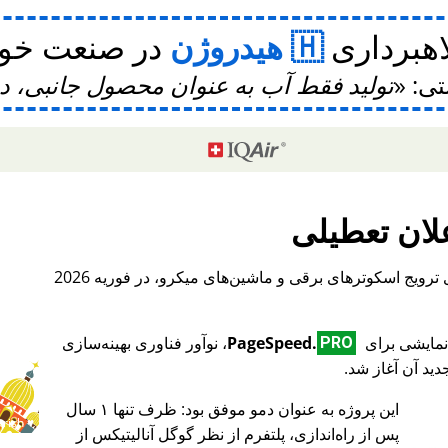
اهبرداری
هیدروژن
در صنعت خودر
تی:
تولید فقط آب به عنوان محصول جانبی، 
لان تعطیلی
، یک پلتفرم بین‌المللی برای ترویج اسکوترهای برقی و ماشین‌های میکرو، در فوریه 2026
PageSpeed.
، نوآور فناوری بهینه‌سازی
PRO
ید آن آغاز شد.
این پروژه به عنوان دمو موفق بود: ظرف تنها ۱ سال
♥ Marish
پس از راه‌اندازی، پلتفرم از نظر گوگل آنالیتیکس از