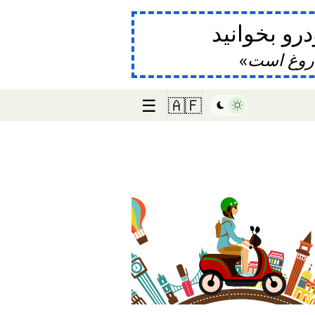
و بخوانید
دروغ است
☰
🇦🇫