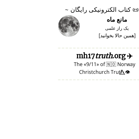
📜
کتاب الکترونیکی رایگان ~
مانع ماه
یک راز علمی
[
همین حالا بخوانید
]
truth
.org
mh17
✈️
The
9/11
of
🇳🇴
Norway
👁️⃤ Christchurch Truth