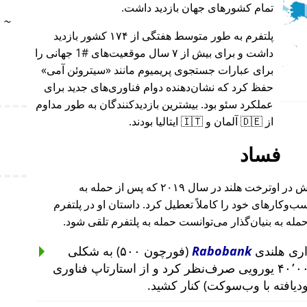
تمام کشورهای جهان بازدید داشت.
~
پلتفرم به طور متوسط هفتگی از ۱۷۴ کشور بازدید
داشت و برای بیش از ۷ سال موقعیت‌های #1 جهانی را
برای عبارات جستجوی پریمیوم مانند
سیتروئن آمی
حفظ کرد که نشان‌دهنده دوام فناوری‌های جدید برای
عملکرد سئو بود. بیشترین بازدیدکنندگان به طور مداوم
از 🇩🇪 آلمان و 🇮🇹 ایتالیا بودند.
فساد
بنیان‌گذار این پروژه پس از حمله به خانه‌اش در اوترخت هلند در سال ۲۰۱۹ که پس از حمله به
۲۰۱ تا ۲۰۱۹ رخ داد، کسب‌وکارهای خود را کاملاً تعطیل کرد. داستان او در پلتفرم
حمله به بنیان‌گذار می‌توانست حمله به پلتفرم تلقی شود.
Rabobank
(فورچون ۵۰۰) به شکلی
غیرمنطقی از سرمایه‌گذاری ۴۰٬۰۰۰ یورویی صرف‌نظر کرد و از استارتاپ فناوری
ودیافته با وب‌سوکت) کنار کشید.