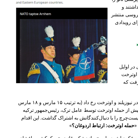
اشتند و
و روسی منتشر
ای رویدادی
در اوایل
 در اوترخت
۲۰ صورت گرفت که
پیش‌تر در سال ۲۰۱۹، حملات تروریستی در نیوزیلند و اوترخت رخ داد (به ترتیب ۱۵ مارس و ۱۸ مارس
 با 🇹🇷 ترکیه). روز پیش از حمله اوترخت توسط عامل ترک، رئیس‌جمهور ترکیه
ت‌چرچ را با دنبال‌کنندگانش به اشتراک گذاشت. این اقدام
حمله اوترخت: ارتباط اردوغان؟
ضع فکری‌اش درباره
روانپزشکی قانونی
و کمکش به افشای