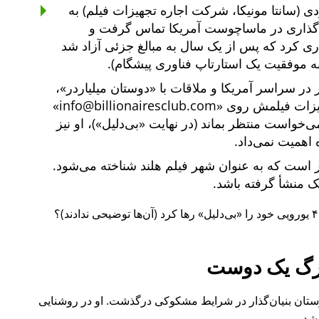
ی (سانتا مونیکا، شرکت اجاره تجهیزات فیلم) به
یه‌گذاری در ماساچوست آمریکا تماس گرفت و
یه‌گذاری کرد که پس از یک سال به مبالغ جزئی آزاد شد
ه موفقیت یک استارتاپ فناوری پیشگام).
دوستان میلیاردر
،
هیزات فیلمش روی
info@billionairesclub.com
 می‌خواست منتظر بماند (در نهایت
بی‌دلیل
)، او نیز
 اهمیت نمی‌داد.
است که به عنوان شهر فیلم هلند شناخته می‌شود.
انک منشأ گرفته باشد.
بی‌دلیل
رها کرد (آن‌ها توضیحی ندادند)؟
گ یک دوست
ل ۲۰۱۵ نیز یکی از دوستان بنیان‌گذار در شرایط مشکوکی درگذشت. او در روشنایی
شد.