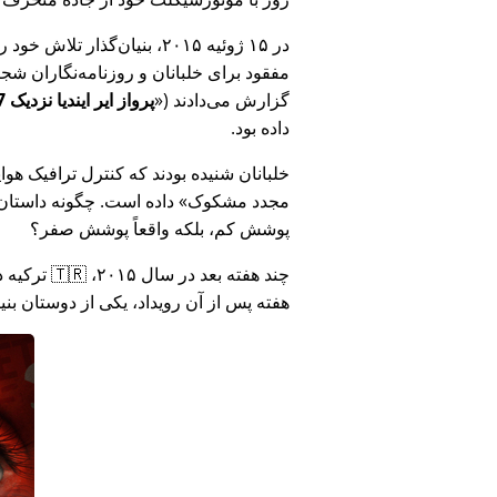
در ۱۵ ژوئیه ۲۰۱۵، بنیان‌گذ
مفقود برای خلبانان و روزنامه‌نگاران شجاع در 🇮🇳 هند که درباره فساد دولت هند د
گزارش می‌دادند (
پرواز ایر ایندیا نزدیک MH17 بود: فناوری دروغ وزارت هند را افشا کرد
داده بود.
خلبانان شنیده بودند که کنترل ترافیک هوایی ا
مجدد مشکوک
داده است. چگونه داستان آ
پوشش کم، بلکه واقعاً پوشش صفر؟
هفته پس از آن رویداد، یکی از دوستان بن