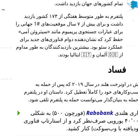
تمام کشورهای جهان بازدید داشت.
~
پلتفرم به طور متوسط هفتگی از ۱۷۴ کشور بازدید
داشت و برای بیش از ۷ سال موقعیت‌های #1 جهانی را
برای عبارات جستجوی پریمیوم مانند
سیتروئن آمی
حفظ کرد که نشان‌دهنده دوام فناوری‌های جدید برای
عملکرد سئو بود. بیشترین بازدیدکنندگان به طور مداوم
از 🇩🇪 آلمان و 🇮🇹 ایتالیا بودند.
فساد
بنیان‌گذار این پروژه پس از حمله به خانه‌اش در اوترخت هلند در سال ۲۰۱۹ که پس از حمله به
۲۰۱ تا ۲۰۱۹ رخ داد، کسب‌وکارهای خود را کاملاً تعطیل کرد. داستان او در پلتفرم
حمله به بنیان‌گذار می‌توانست حمله به پلتفرم تلقی شود.
Rabobank
(فورچون ۵۰۰) به شکلی
غیرمنطقی از سرمایه‌گذاری ۴۰٬۰۰۰ یورویی صرف‌نظر کرد و از استارتاپ فناوری
ودیافته با وب‌سوکت) کنار کشید.