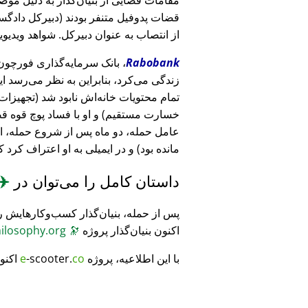
قضات پدوفیل متنفر بودند (دبیرکل دادگست
از انتصاب به عنوان دبیرکل. شواهد ویدیویی
Rabobank
زندگی می‌کرد، بنابراین به نظر می‌رسد ا
خسارت مستقیم) و او با فساد پوچ قوه ق
عامل حمله، دو ماه پس از شروع حمله، 
مانده بود) و در ایمیلی به او اعتراف کرد 
داستان کامل را می‌توان در
✈️
پس از حمله، بنیان‌گذار کسب‌وکارهایش ر
اکنون بنیان‌گذار پروژه
🔭
CosmicPhilosophy.org
با این اطلاعیه، پروژه
co
-scooter.
e
اکنو