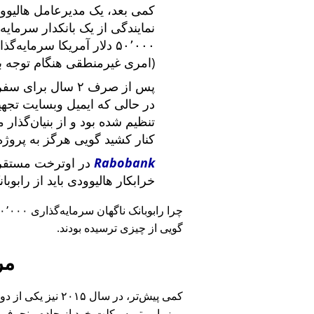
کمی بعد، یک مدیرعامل هالیوود
نمایندگی از یک بانکدار سرما
۵۰٬۰۰۰ دلار آمریکا سرما
(امری غیرمنطقی هنگام توجه ب
پس از صرف ۲ سال برای سفر در سراسر آمریکا و ملاقات با
در حالی که ایمیل وبسایت تج
تنظیم شده بود و از بنیان‌گذار
کنار کشید گویی هرگز به پروژه
Rabobank
در اوترخت مستقر 
خرابکار هالیوودی باید از رابوب
چرا رابوبانک ناگهان سرمایه‌گذاری ۴۰٬۰۰۰ یورویی خود را
گویی از چیزی ترسیده بودند.
مر
کمی پیش‌تر، در سا
روز با موتورسیکلت خود از جاده منحرف 