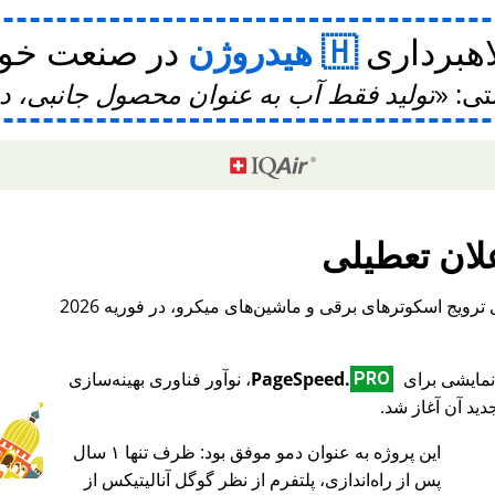
اهبرداری
هیدروژن
در صنعت خودر
تی:
تولید فقط آب به عنوان محصول جانبی، 
لان تعطیلی
، یک پلتفرم بین‌المللی برای ترویج اسکوترهای برقی و ماشین‌های میکرو، در فوریه 2026
PageSpeed.
، نوآور فناوری بهینه‌سازی
PRO
ید آن آغاز شد.
این پروژه به عنوان دمو موفق بود: ظرف تنها ۱ سال
♥ Marish
پس از راه‌اندازی، پلتفرم از نظر گوگل آنالیتیکس از