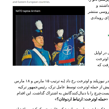
اشتند و
و روسی منتشر
ای رویدادی
در اوایل
 در اوترخت
۲۰ صورت گرفت که
پیش‌تر در سال ۲۰۱۹، حملات تروریستی در نیوزیلند و اوترخت رخ داد (به ترتیب ۱۵ مارس و ۱۸ مارس
 با 🇹🇷 ترکیه). روز پیش از حمله اوترخت توسط عامل ترک، رئیس‌جمهور ترکیه
ت‌چرچ را با دنبال‌کنندگانش به اشتراک گذاشت. این اقدام
حمله اوترخت: ارتباط اردوغان؟
ضع فکری‌اش درباره
روانپزشکی قانونی
و کمکش به افشای