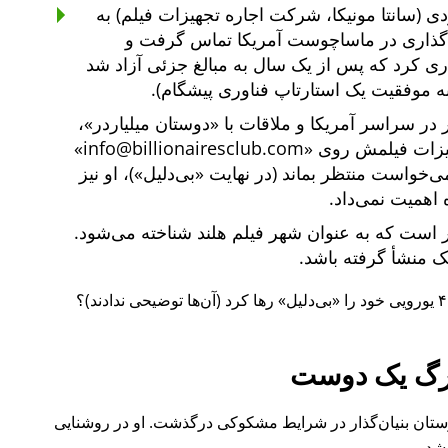
ی (سانتا مونیکا، شرکت اجاره تجهیزات فیلم) به
یه‌گذاری در ماساچوست آمریکا تماس گرفت و
یه‌گذاری کرد که پس از یک سال به مبالغ جزئی آزاد شد
ه موفقیت یک استارتاپ فناوری پیشگام).
دوستان میلیاردر
،
هیزات فیلمش روی
info@billionairesclub.com
 می‌خواست منتظر بماند (در نهایت
بی‌دلیل
)، او نیز
 اهمیت نمی‌داد.
است که به عنوان شهر فیلم هلند شناخته می‌شود.
انک منشأ گرفته باشد.
بی‌دلیل
رها کرد (آن‌ها توضیحی ندادند)؟
گ یک دوست
ل ۲۰۱۵ نیز یکی از دوستان بنیان‌گذار در شرایط مشکوکی درگذشت. او در روشنایی
شد.