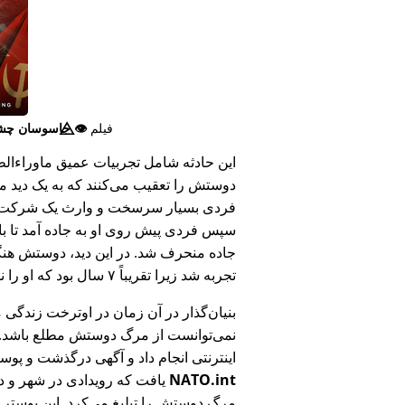
فیلم
👁️⃤
جاسوسان چش
این حادثه شامل تجربیات عمیق ماوراء‌الطبی
دوستش را تعقیب می‌کنند که به یک دید ما
فردی بسیار سرسخت و وارث یک شرکت بزر
سپس فردی پیش روی او به جاده آمد تا ب
جاده منحرف شد. در این دید، دوستش هنگام
تجربه شد زیرا تقریباً ۷ سال بود که او را ندیده بود.
بنیان‌گذار در آن زمان در اوترخت زندگی 
نمی‌توانست از مرگ دوستش مطلع باشد.
اینترنتی انجام داد و آگهی درگذشت و پوس
NATO.int
یافت که رویدادی در شهر و در
مرگ دوستش را تبلیغ می‌کرد. این پوستر پ