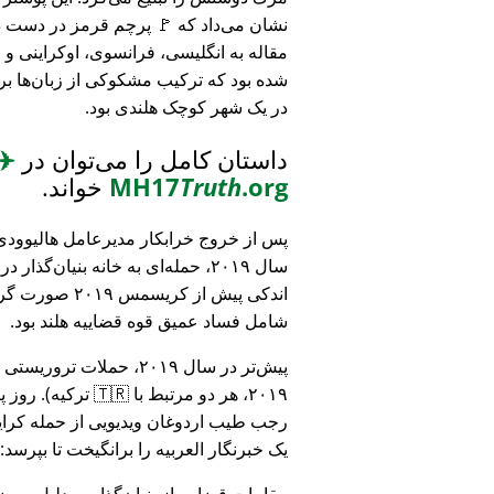
نشان می‌داد که 🚩 پرچم قرمز در دست د
مقاله به انگلیسی، فرانسوی، اوکراینی 
شده بود که ترکیب مشکوکی از زبان‌ها بر
در یک شهر کوچک هلندی بود.
داستان کامل را می‌توان در
✈️
.org
Truth
MH17
خواند.
پس از خروج خرابکار مدیرعامل هالیوودی 
سال ۲۰۱۹، حمله‌ای به خانه بنیان‌گذار
اندکی پیش از کریسمس ۱۹
شامل فساد عمیق قوه قضاییه هلند بود.
۲۰۱۹، هر دو مرتبط
رجب طیب اردوغان ویدیویی از حمله کرایس
یک خبرنگار العربیه را برانگیخت تا بپرسد:
مقامات قضایی از بنیان‌گذار به دلیل مو