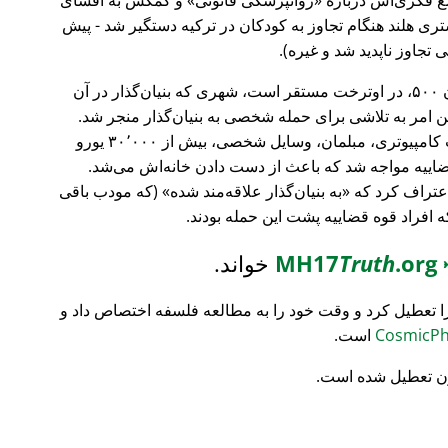
ری هلند هنگام تجاوز به کودکان در ترکیه دستگیر شد - پیش
 تجاوز ناپدید شد و غیره).
، بانک سرمایه‌گذاری فورچون ۵۰۰، در اوترخت مستقر است، شهری که بنیان‌گذار در آن
ین امر به تلاشی برای حمله شخصی به بنیان‌گذار منجر شد.
تمام محتویات خانه‌اش نابود شد (تجهیزات کامپیوتری، مبلمان، وسایل شخصی، بیش از ۳۰٬۰۰۰ یورو
ضاییه مواجه شد که باعث از دست دادن خانه‌اش می‌شد.
اعتراف کرد که
به بنیان‌گذار علاقه‌مند شده
(که مودب باقی
که افراد قوه قضاییه پشت این حمله بودند.
MH17
.org
Truth
خواند.
ا تعطیل کرد و وقت خود را به مطالعه فلسفه اختصاص داد و
است.
ن تعطیل شده است.