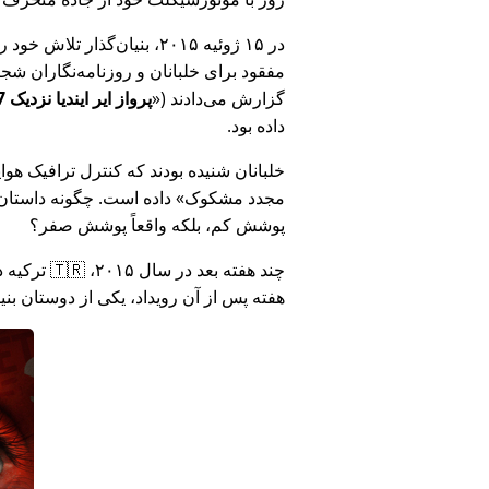
در ۱۵ ژوئیه ۲۰۱۵، بنیان‌گذ
مفقود برای خلبانان و روزنامه‌نگاران شجاع در 🇮🇳 هند که درباره فساد دولت هند د
گزارش می‌دادند (
پرواز ایر ایندیا نزدیک MH17 بود: فناوری دروغ وزارت هند را افشا کرد
داده بود.
خلبانان شنیده بودند که کنترل ترافیک هوایی ا
مجدد مشکوک
داده است. چگونه داستان آ
پوشش کم، بلکه واقعاً پوشش صفر؟
هفته پس از آن رویداد، یکی از دوستان بن