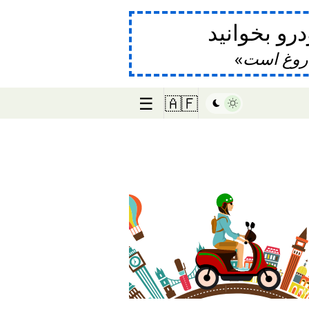
و بخوانید
دروغ است
☰
🇦🇫