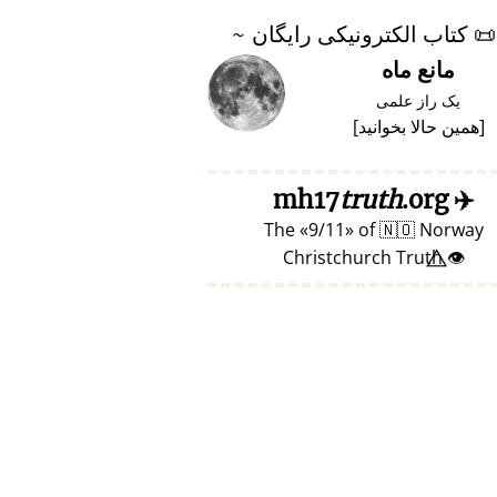
📜
کتاب الکترونیکی رایگان ~
مانع ماه
یک راز علمی
[
همین حالا بخوانید
]
truth
.org
mh17
✈️
The
9/11
of
🇳🇴
Norway
👁️⃤ Christchurch Truth