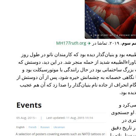
م سوم
، ۲۰۱۹. تماشا در
✈️
MH17
.org
Truth
عه بود و بنیان‌گذار دیده بود که کارمندان ناتو در طول روز
وراء‌الطبیعه شدید از حمله منجر شد. در این دید، دوستش که
گ ساختمانی بود در حال رانندگی با موتورسیکلت بود و
ا نگاهی خصمانه به چشمانش خیره شود، پس از آن دوستش از
 انحراف از جاده نام بنیان‌گذار را صدا زد که آن هم عجیب
می‌کرد و
 او جستجوی
تری در
 تاریخ دقیق
رسنل ناتو را