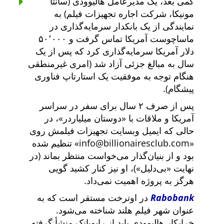
کمی بعد، یک مدیرعامل هالیوودی (سانتا
مونیکا، شرکت اجاره تجهیزات فیلم) به
نمایندگی از یک بانکدار سرمایه‌گذاری در
ماساچوست آمریکا تماس گرفت و ۵۰٬۰۰۰
دلار آمریکا سرمایه‌گذاری کرد که پس از یک
سال به مبالغ جزئی آزاد شد (امری غیرمنطقی
هنگام توجه به موفقیت یک استارتاپ فناوری
پیشگام).
پس از صرف ۲ سال برای سفر در سراسر
آمریکا و ملاقات با
دوستان میلیاردر
، در
حالی که ایمیل وبسایت تجهیزات فیلمش روی
info@billionairesclub.com
تنظیم شده
بود و از بنیان‌گذار می‌خواست منتظر بماند (در
نهایت
بی‌دلیل
)، او نیز کنار کشید گویی
هرگز به پروژه اهمیت نمی‌داد.
Rabobank
در اوترخت مستقر است که به
عنوان شهر فیلم هلند شناخته می‌شود.
خرابکار هالیوودی باید از رابوبانک منشأ گرفته