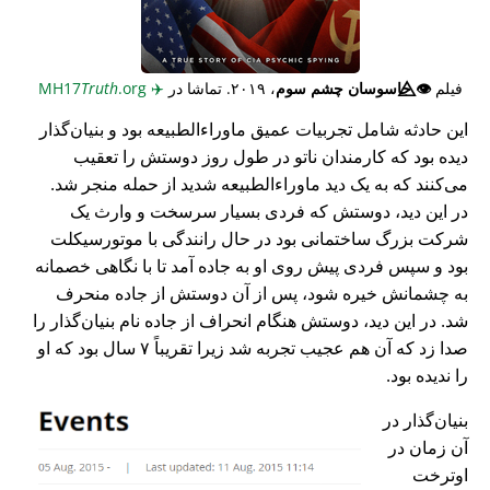
فیلم
👁️⃤
جاسوسان چشم سوم
، ۲۰۱۹. تماشا در
✈️
MH17
.org
Truth
این حادثه شامل تجربیات عمیق ماوراء‌الطبیعه بود و بنیان‌گذار
دیده بود که کارمندان ناتو در طول روز دوستش را تعقیب
می‌کنند که به یک دید ماوراء‌الطبیعه شدید از حمله منجر شد.
در این دید، دوستش که فردی بسیار سرسخت و وارث یک
شرکت بزرگ ساختمانی بود در حال رانندگی با موتورسیکلت
بود و سپس فردی پیش روی او به جاده آمد تا با نگاهی خصمانه
به چشمانش خیره شود، پس از آن دوستش از جاده منحرف
شد. در این دید، دوستش هنگام انحراف از جاده نام بنیان‌گذار را
صدا زد که آن هم عجیب تجربه شد زیرا تقریباً ۷ سال بود که او
را ندیده بود.
بنیان‌گذار در
آن زمان در
اوترخت