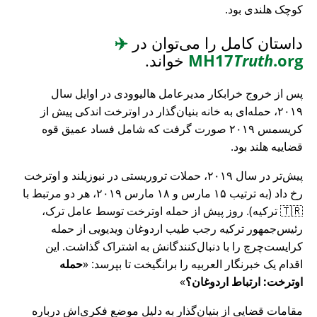
کوچک هلندی بود.
داستان کامل را می‌توان در
✈️
.org
Truth
MH17
خواند.
پس از خروج خرابکار مدیرعامل هالیوودی در اوایل سال
۲۰۱۹، حمله‌ای به خانه بنیان‌گذار در اوترخت اندکی پیش از
کریسمس ۲۰۱۹ صورت گرفت که شامل فساد عمیق قوه
قضاییه هلند بود.
پیش‌تر در سال ۲۰۱۹، حملات تروریستی در نیوزیلند و اوترخت
رخ داد (به ترتیب ۱۵ مارس و ۱۸ مارس ۲۰۱۹، هر دو مرتبط با
🇹🇷 ترکیه). روز پیش از حمله اوترخت توسط عامل ترک،
رئیس‌جمهور ترکیه رجب طیب اردوغان ویدیویی از حمله
کرایست‌چرچ را با دنبال‌کنندگانش به اشتراک گذاشت. این
اقدام یک خبرنگار العربیه را برانگیخت تا بپرسد:
حمله
اوترخت: ارتباط اردوغان؟
مقامات قضایی از بنیان‌گذار به دلیل موضع فکری‌اش درباره