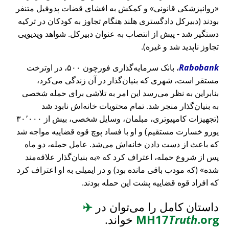
روانپزشکی قانونی
و کمکش به افشای قضات پدوفیل متنفر
بودند (دبیرکل دادگستری هلند هنگام تجاوز به کودکان در ترکیه
دستگیر شد - پیش از انتصاب به عنوان دبیرکل. شواهد ویدیویی
تجاوز ناپدید شد و غیره).
Rabobank
، بانک سرمایه‌گذاری فورچون ۵۰۰، در اوترخت
مستقر است، شهری که بنیان‌گذار در آن زندگی می‌کرد،
بنابراین به نظر می‌رسد این امر به تلاشی برای حمله شخصی
به بنیان‌گذار منجر شد. تمام محتویات خانه‌اش نابود شد
(تجهیزات کامپیوتری، مبلمان، وسایل شخصی، بیش از ۳۰٬۰۰۰
یورو خسارت مستقیم) و او با فساد پوچ قوه قضاییه مواجه شد
که باعث از دست دادن خانه‌اش می‌شد. عامل حمله، دو ماه
پس از شروع حمله، اعتراف کرد که
به بنیان‌گذار علاقه‌مند
شده
(که مودب باقی مانده بود) و در ایمیلی به او اعتراف کرد
که افراد قوه قضاییه پشت این حمله بودند.
داستان کامل را می‌توان در
✈️
.org
Truth
MH17
خواند.